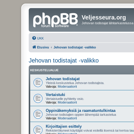
Veljesseura.org
Jehovan todistajat lähitarkastelussa
UKK
Etusivu
Jehovan todistajat -valikko
Jehovan todistajat -valikko
KESKUSTELUALUE
Jehovan todistajat
Yleistä keskustelua Jehovan todistajista.
Valvoja:
Moderaattorit
Vertaistuki
Vertaistuelle pyhitetty osio.
Valvoja:
Moderaattorit
Oppinäkemyksiä ja raamatuntulkintaa
Jehovan todistajien oppien lähempää tarkastelua
Valvoja:
Moderaattorit
Kirjoittajien esittely
Rekisteröityneet käyttäjät voivat esitellä itsensä tai kertoa tau
Valvoja:
Moderaattorit