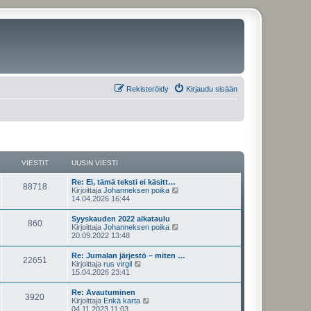
Rekisteröidy
Kirjaudu sisään
VIESTIT
UUSIN VIESTI
U
Re: Ei, tämä teksti ei käsitt…
V
88718
u
N
Kirjoittaja
Johanneksen poika
s
ä
14.04.2026 16:44
i
i
y
n
t
U
Syyskauden 2022 aikataulu
e
V
860
v
ä
u
N
Kirjoittaja
Johanneksen poika
i
u
s
ä
20.09.2022 13:48
s
e
u
i
i
y
s
s
n
t
U
Re: Jumalan järjestö – miten …
t
i
t
e
V
22651
v
ä
u
N
Kirjoittaja
rus virgil
i
n
i
u
s
ä
15.04.2026 23:41
v
i
s
e
u
i
i
y
i
s
s
n
t
e
U
Re: Avautuminen
t
i
t
t
e
V
3920
v
ä
s
u
N
Kirjoittaja
Enkä karta
i
n
i
u
t
s
ä
04.11.2023 11:03
v