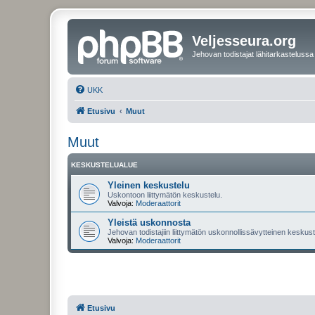
Veljesseura.org
Jehovan todistajat lähitarkastelussa
UKK
Etusivu
Muut
Muut
KESKUSTELUALUE
Yleinen keskustelu
Uskontoon liittymätön keskustelu.
Valvoja:
Moderaattorit
Yleistä uskonnosta
Jehovan todistajiin liittymätön uskonnollissävytteinen keskuste
Valvoja:
Moderaattorit
Etusivu