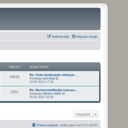
Rekisteröidy
Kirjaudu sisään
VIESTIT
UUSIN VIESTI
U
Re: Onko keskustelu siirtynyt…
V
16828
u
N
Kirjoittaja
Astrologi
s
ä
19.08.2024 17:34
i
i
y
n
t
U
Re: Mormonivelikullat tulossa…
e
V
2350
v
ä
u
N
Kirjoittaja
Markku Meilo
i
u
s
ä
25.02.2022 03:26
s
e
u
i
i
y
s
s
n
t
t
i
t
e
v
ä
i
n
i
u
v
Hyppää
i
s
e
u
i
s
s
e
t
i
t
t
s
i
n
Poista evästeet
Kaikki ajat ovat
UTC+03:00
t
v