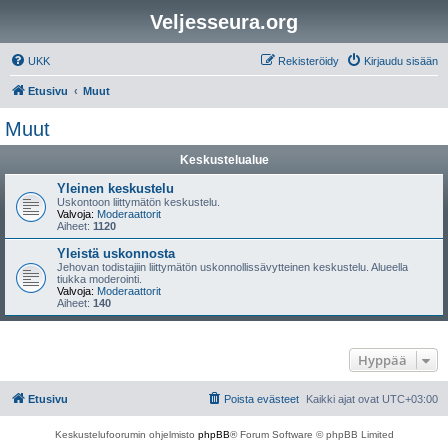
Veljesseura.org
UKK
Rekisteröidy
Kirjaudu sisään
Etusivu
Muut
Muut
Keskustelualue
Yleinen keskustelu
Uskontoon liittymätön keskustelu.
Valvoja:
Moderaattorit
Aiheet:
1120
Yleistä uskonnosta
Jehovan todistajiin liittymätön uskonnollissävytteinen keskustelu. Alueella
tiukka moderointi.
Valvoja:
Moderaattorit
Aiheet:
140
Hyppää
Etusivu
Poista evästeet
Kaikki ajat ovat
UTC+03:00
Keskustelufoorumin ohjelmisto
phpBB
® Forum Software © phpBB Limited