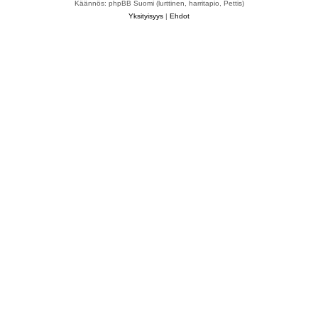
Käännös: phpBB Suomi (lurttinen, harritapio, Pettis)
Yksityisyys
|
Ehdot