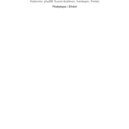
Käännös: phpBB Suomi (lurttinen, harritapio, Pettis)
Yksityisyys
|
Ehdot