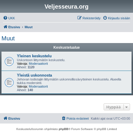
Veljesseura.org
UKK
Rekisteröidy
Kirjaudu sisään
Etusivu
Muut
Muut
Keskustelualue
Yleinen keskustelu
Uskontoon liittymätön keskustelu.
Valvoja:
Moderaattorit
Aiheet:
1120
Yleistä uskonnosta
Jehovan todistajiin liittymätön uskonnollissävytteinen keskustelu. Alueella
tiukka moderointi.
Valvoja:
Moderaattorit
Aiheet:
140
Hyppää
Etusivu
Poista evästeet
Kaikki ajat ovat
UTC+03:00
Keskustelufoorumin ohjelmisto
phpBB
® Forum Software © phpBB Limited