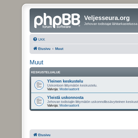
Veljesseura.org
Jehovan todistajat lähitarkastelussa
UKK
Etusivu
Muut
Muut
KESKUSTELUALUE
Yleinen keskustelu
Uskontoon liittymätön keskustelu.
Valvoja:
Moderaattorit
Yleistä uskonnosta
Jehovan todistajiin liittymätön uskonnollissävytteinen keskuste
Valvoja:
Moderaattorit
Etusivu