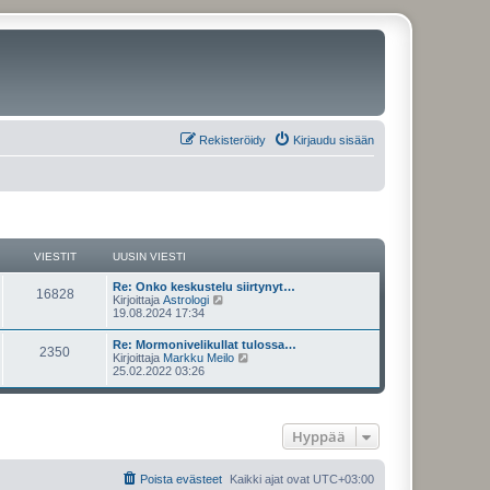
Rekisteröidy
Kirjaudu sisään
VIESTIT
UUSIN VIESTI
U
Re: Onko keskustelu siirtynyt…
V
16828
u
N
Kirjoittaja
Astrologi
s
ä
19.08.2024 17:34
i
i
y
n
t
U
Re: Mormonivelikullat tulossa…
e
V
2350
v
ä
u
N
Kirjoittaja
Markku Meilo
i
u
s
ä
25.02.2022 03:26
s
e
u
i
i
y
s
s
n
t
t
i
t
e
v
ä
i
n
i
u
v
Hyppää
i
s
e
u
i
s
s
e
t
i
t
t
s
i
n
Poista evästeet
Kaikki ajat ovat
UTC+03:00
t
v