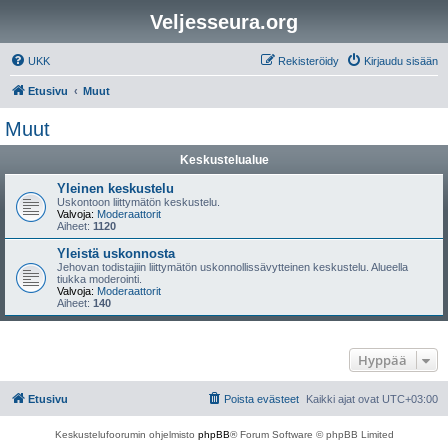
Veljesseura.org
UKK
Rekisteröidy
Kirjaudu sisään
Etusivu
Muut
Muut
Keskustelualue
Yleinen keskustelu
Uskontoon liittymätön keskustelu.
Valvoja:
Moderaattorit
Aiheet:
1120
Yleistä uskonnosta
Jehovan todistajiin liittymätön uskonnollissävytteinen keskustelu. Alueella
tiukka moderointi.
Valvoja:
Moderaattorit
Aiheet:
140
Hyppää
Etusivu
Poista evästeet
Kaikki ajat ovat
UTC+03:00
Keskustelufoorumin ohjelmisto
phpBB
® Forum Software © phpBB Limited