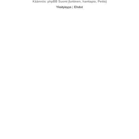
Käännös: phpBB Suomi (lurttinen, harritapio, Pettis)
Yksityisyys
|
Ehdot