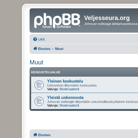
Veljesseura.org
Jehovan todistajat lähitarkastelussa
UKK
Etusivu
Muut
Muut
KESKUSTELUALUE
Yleinen keskustelu
Uskontoon liittymätön keskustelu.
Valvoja:
Moderaattorit
Yleistä uskonnosta
Jehovan todistajiin liittymätön uskonnollissävytteinen keskuste
Valvoja:
Moderaattorit
Etusivu