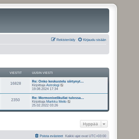
Rekisteröidy
Kirjaudu sisään
VIESTIT
UUSIN VIESTI
U
Re: Onko keskustelu siirtynyt…
V
16828
u
N
Kirjoittaja
Astrologi
s
ä
19.08.2024 17:34
i
i
y
n
t
U
Re: Mormonivelikullat tulossa…
e
V
2350
v
ä
u
N
Kirjoittaja
Markku Meilo
i
u
s
ä
25.02.2022 03:26
s
e
u
i
i
y
s
s
n
t
t
i
t
e
v
ä
i
n
i
u
v
Hyppää
i
s
e
u
i
s
s
e
t
i
t
t
s
i
n
Poista evästeet
Kaikki ajat ovat
UTC+03:00
t
v