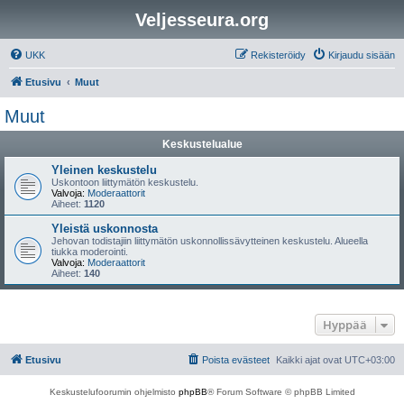
Veljesseura.org
UKK
Rekisteröidy
Kirjaudu sisään
Etusivu
Muut
Muut
Keskustelualue
Yleinen keskustelu
Uskontoon liittymätön keskustelu.
Valvoja:
Moderaattorit
Aiheet:
1120
Yleistä uskonnosta
Jehovan todistajiin liittymätön uskonnollissävytteinen keskustelu. Alueella
tiukka moderointi.
Valvoja:
Moderaattorit
Aiheet:
140
Hyppää
Etusivu
Poista evästeet
Kaikki ajat ovat
UTC+03:00
Keskustelufoorumin ohjelmisto
phpBB
® Forum Software © phpBB Limited