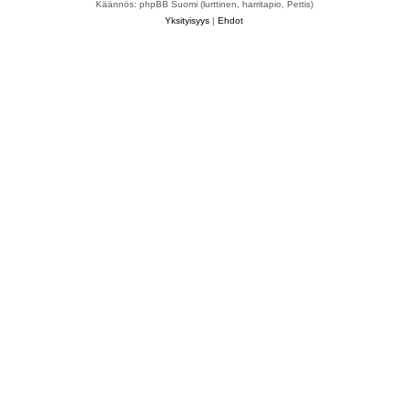
Käännös: phpBB Suomi (lurttinen, harritapio, Pettis)
Yksityisyys
|
Ehdot