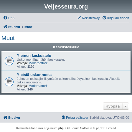
Veljesseura.org
UKK
Rekisteröidy
Kirjaudu sisään
Etusivu
Muut
Muut
Keskustelualue
Yleinen keskustelu
Uskontoon liittymätön keskustelu.
Valvoja:
Moderaattorit
Aiheet:
1120
Yleistä uskonnosta
Jehovan todistajiin liittymätön uskonnollissävytteinen keskustelu. Alueella
tiukka moderointi.
Valvoja:
Moderaattorit
Aiheet:
140
Hyppää
Etusivu
Poista evästeet
Kaikki ajat ovat
UTC+03:00
Keskustelufoorumin ohjelmisto
phpBB
® Forum Software © phpBB Limited