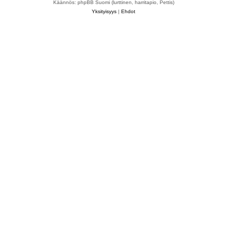
Käännös: phpBB Suomi (lurttinen, harritapio, Pettis)
Yksityisyys
|
Ehdot