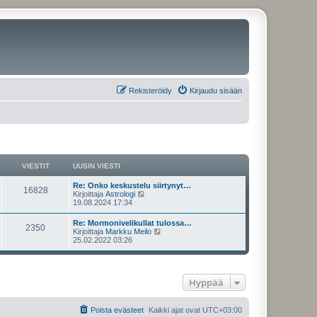
Rekisteröidy
Kirjaudu sisään
VIESTIT
UUSIN VIESTI
U
Re: Onko keskustelu siirtynyt…
V
16828
u
N
Kirjoittaja
Astrologi
s
ä
19.08.2024 17:34
i
i
y
n
t
U
Re: Mormonivelikullat tulossa…
e
V
2350
v
ä
u
N
Kirjoittaja
Markku Meilo
i
u
s
ä
25.02.2022 03:26
s
e
u
i
i
y
s
s
n
t
t
i
t
e
v
ä
i
n
i
u
v
Hyppää
i
s
e
u
i
s
s
e
t
i
t
t
s
i
n
Poista evästeet
Kaikki ajat ovat
UTC+03:00
t
v