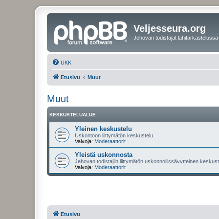
Veljesseura.org
Jehovan todistajat lähitarkastelussa
UKK
Etusivu
Muut
Muut
KESKUSTELUALUE
Yleinen keskustelu
Uskontoon liittymätön keskustelu.
Valvoja:
Moderaattorit
Yleistä uskonnosta
Jehovan todistajiin liittymätön uskonnollissävytteinen keskuste
Valvoja:
Moderaattorit
Etusivu