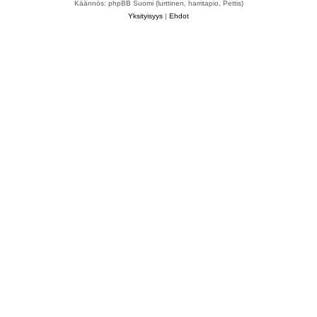
Käännös: phpBB Suomi (lurttinen, harritapio, Pettis)
Yksityisyys
|
Ehdot