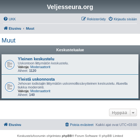
Veljesseura.org
UKK
Rekisteröidy
Kirjaudu sisään
Etusivu
Muut
Muut
Keskustelualue
Yleinen keskustelu
Uskontoon liittymätön keskustelu.
Valvoja:
Moderaattorit
Aiheet:
1120
Yleistä uskonnosta
Jehovan todistajiin liittymätön uskonnollissävytteinen keskustelu. Alueella
tiukka moderointi.
Valvoja:
Moderaattorit
Aiheet:
140
Hyppää
Etusivu
Poista evästeet
Kaikki ajat ovat
UTC+03:00
Keskustelufoorumin ohjelmisto
phpBB
® Forum Software © phpBB Limited