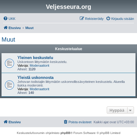
Veljesseura.org
UKK
Rekisteröidy
Kirjaudu sisään
Etusivu
Muut
Muut
Keskustelualue
Yleinen keskustelu
Uskontoon liittymätön keskustelu.
Valvoja:
Moderaattorit
Aiheet:
1120
Yleistä uskonnosta
Jehovan todistajiin liittymätön uskonnollissävytteinen keskustelu. Alueella
tiukka moderointi.
Valvoja:
Moderaattorit
Aiheet:
140
Hyppää
Etusivu
Poista evästeet
Kaikki ajat ovat
UTC+03:00
Keskustelufoorumin ohjelmisto
phpBB
® Forum Software © phpBB Limited