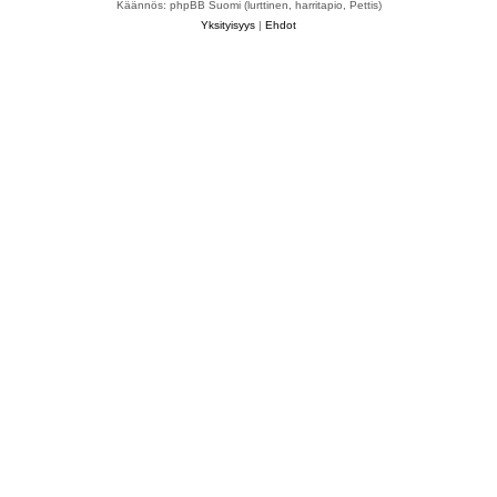
Käännös: phpBB Suomi (lurttinen, harritapio, Pettis)
Yksityisyys
|
Ehdot