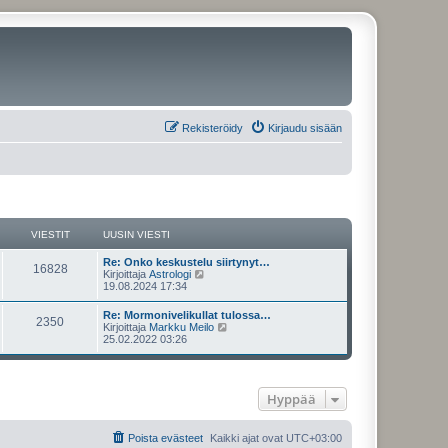
Rekisteröidy
Kirjaudu sisään
VIESTIT
UUSIN VIESTI
U
Re: Onko keskustelu siirtynyt…
V
16828
u
N
Kirjoittaja
Astrologi
s
ä
19.08.2024 17:34
i
i
y
n
t
U
Re: Mormonivelikullat tulossa…
e
V
2350
v
ä
u
N
Kirjoittaja
Markku Meilo
i
u
s
ä
25.02.2022 03:26
s
e
u
i
i
y
s
s
n
t
t
i
t
e
v
ä
i
n
i
u
v
Hyppää
i
s
e
u
i
s
s
e
t
i
t
t
s
i
n
Poista evästeet
Kaikki ajat ovat
UTC+03:00
t
v