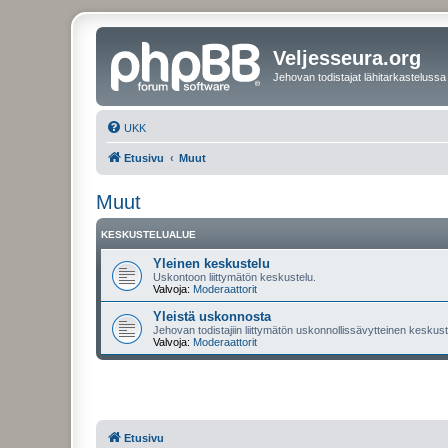
Veljesseura.org
Jehovan todistajat lähitarkastelussa
UKK
Etusivu
Muut
Muut
KESKUSTELUALUE
Yleinen keskustelu
Uskontoon liittymätön keskustelu.
Valvoja:
Moderaattorit
Yleistä uskonnosta
Jehovan todistajiin liittymätön uskonnollissävytteinen keskuste
Valvoja:
Moderaattorit
Etusivu