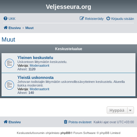
Veljesseura.org
UKK
Rekisteröidy
Kirjaudu sisään
Etusivu
Muut
Muut
Keskustelualue
Yleinen keskustelu
Uskontoon liittymätön keskustelu.
Valvoja:
Moderaattorit
Aiheet:
1120
Yleistä uskonnosta
Jehovan todistajiin liittymätön uskonnollissävytteinen keskustelu. Alueella
tiukka moderointi.
Valvoja:
Moderaattorit
Aiheet:
140
Hyppää
Etusivu
Poista evästeet
Kaikki ajat ovat
UTC+03:00
Keskustelufoorumin ohjelmisto
phpBB
® Forum Software © phpBB Limited