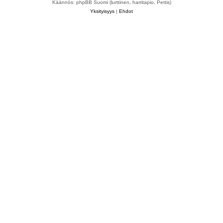
Käännös: phpBB Suomi (lurttinen, harritapio, Pettis)
Yksityisyys
|
Ehdot