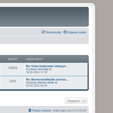
Rekisteröidy
Kirjaudu sisään
VIESTIT
UUSIN VIESTI
U
Re: Onko keskustelu siirtynyt…
V
16828
u
N
Kirjoittaja
Astrologi
s
ä
19.08.2024 17:34
i
i
y
n
t
U
Re: Mormonivelikullat tulossa…
e
V
2350
v
ä
u
N
Kirjoittaja
Markku Meilo
i
u
s
ä
25.02.2022 03:26
s
e
u
i
i
y
s
s
n
t
t
i
t
e
v
ä
i
n
i
u
v
Hyppää
i
s
e
u
i
s
s
e
t
i
t
t
s
i
n
Poista evästeet
Kaikki ajat ovat
UTC+03:00
t
v