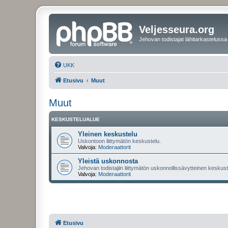
Veljesseura.org
Jehovan todistajat lähitarkastelussa
UKK
Etusivu
Muut
Muut
KESKUSTELUALUE
Yleinen keskustelu
Uskontoon liittymätön keskustelu.
Valvoja:
Moderaattorit
Yleistä uskonnosta
Jehovan todistajiin liittymätön uskonnollissävytteinen keskuste
Valvoja:
Moderaattorit
Etusivu