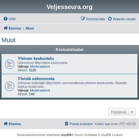
Veljesseura.org
UKK
Rekisteröidy
Kirjaudu sisään
Etusivu
Muut
Muut
Keskustelualue
Yleinen keskustelu
Uskontoon liittymätön keskustelu.
Valvoja:
Moderaattorit
Aiheet:
1120
Yleistä uskonnosta
Jehovan todistajiin liittymätön uskonnollissävytteinen keskustelu. Alueella
tiukka moderointi.
Valvoja:
Moderaattorit
Aiheet:
140
Hyppää
Etusivu
Poista evästeet
Kaikki ajat ovat
UTC+03:00
Keskustelufoorumin ohjelmisto
phpBB
® Forum Software © phpBB Limited