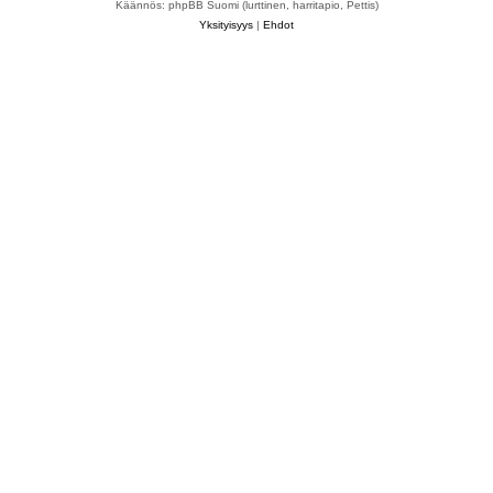
Käännös: phpBB Suomi (lurttinen, harritapio, Pettis)
Yksityisyys
|
Ehdot