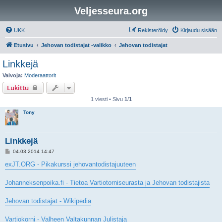
Veljesseura.org
UKK
Rekisteröidy
Kirjaudu sisään
Etusivu
Jehovan todistajat -valikko
Jehovan todistajat
Linkkejä
Valvoja:
Moderaattorit
Lukittu
1 viesti • Sivu
1
/
1
Tony
Linkkejä
V
04.03.2014 14:47
i
e
exJT.ORG - Pikakurssi jehovantodistajuuteen
s
t
i
Johanneksenpoika.fi - Tietoa Vartiotorniseurasta ja Jehovan todistajista
Jehovan todistajat - Wikipedia
Vartiokorni - Valheen Valtakunnan Julistaja