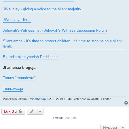
JWsurvey - giving a voice to the silent majority
JWsurvey - linkit
Jehovah's-Witness.net - Jehovah's Witness Discussion Forum
Silentlambs - It's time to protect children. It's time to stop being a silent
lamb.
Ex-todistajien yhteisö Redditissä
Jt-aiheisia blogeja
Totuus "totuudesta"
Tienraivaaja
Viimeksi muokannut
Weathertop
, 02.08.2019 19:30. Yhteensä muokattu 1 kertaa.
Lukittu
1 viesti • Sivu
1
/
1
Hyppää