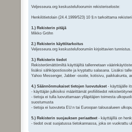
Veljesseura.org keskustelufoorumin rekisteriseloste:
Henkilötietolain (24.4.1999/523) 10 §:n tarkoittama rekister
1.) Rekisterin pitäjä
Mikko Gröhn
2.) Rekisterin käyttötarkoitus
Veljesseura.org keskustelufoorumiin kirjoittavien tunnistus.
3.) Rekisterin tiedot
Rekisteröimättömiltä käyttäjiltä tallennetaan väärinkäytösten
lisäksi sähköpostiosoite ja kryptattu salasana. Lisäksi t
Yahoo Messenger, Jabber -osoite, kotisivu, paikkakunta, a
4.) Säännönmukaiset tietojen luovutukset
- käyttäjälle i
- käyttäjän julkisiksi määrittämät profiilitiedot rekisteröityn
- tietoja ei tulla luovuttamaan ylläpitäjien toimesta ulkopu
suostumusta
- tietoja ei luovuteta EU:n tai Euroopan talousalueen ulkopu
5.) Rekisterin suojauksen periaatteet
- käyttäjillä on hen
- tiedot ovat suojatussa tietokannassa, joka on vuokrattu ul