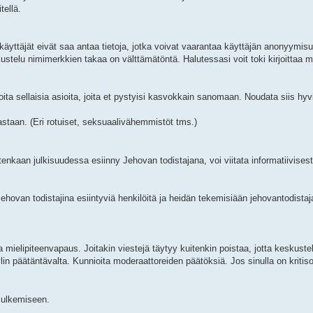
tellä.
käyttäjät eivät saa antaa tietoja, jotka voivat vaarantaa käyttäjän anonyymi
kustelu nimimerkkien takaa on välttämätöntä. Halutessasi voit toki kirjoittaa 
joita sellaisia asioita, joita et pystyisi kasvokkain sanomaan. Noudata siis hyv
taan. (Eri rotuiset, seksuaalivähemmistöt tms.)
enkaan julkisuudessa esiinny Jehovan todistajana, voi viitata informatiivisest
ovan todistajina esiintyviä henkilöitä ja heidän tekemisiään jehovantodistaja
ielipiteenvapaus. Joitakin viestejä täytyy kuitenkin poistaa, jotta keskustelu
 ylin päätäntävalta. Kunnioita moderaattoreiden päätöksiä. Jos sinulla on kritiso
 sulkemiseen.