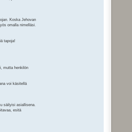
suojan. Koska Jehovan
myös omalla nimelläsi.
iä tapoja!
i, mutta henkilön
na voi käsitellä
 säilyisi asiallisena.
itavaa, esitä