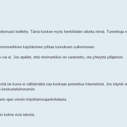
ottomasti kielletty. Tämä koskee myös henkilöiden oikeita nimiä. Tunnettuja 
n nimimerkkien käyttäminen johtaa tunnuksen sulkemiseen.
 vai ei. Jos epäilet, että nimimerkkisi on varastettu, ota yhteyttä ylläpitoon.
kstiä tai kuvia ei välttämättä saa koskaan poistettua Internetistä. Jos käytät
n keskustelufoorumiin.
in ajan viestin kirjoittamisajankohdasta.
in kolme riviä tekstiä.