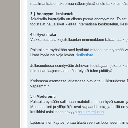
maailmankatsomuksellisia näkemyksiä ei ole tarkoitus käsi
3 § Anonyymi keskustelu
Jokaisella käyttäjällä on oikeus pysyä anonyyminä. Toiset 
todistajat haluaisivat kieltää Internetissä keskustelun, kes
4 § Hyvä maku
Vaikka palstalla kirjoitellaankin nimimerkkien takaa, älä kir
Palstalla ei myöskään sovi hyökätä mitään ihmisryhmää vas
Lisää hyviä neuvoja löydät
Netiketistä
.
Julkisuudessa esiintyvään Jehovan todistajaan, joka ei kuit
toiminnan laajemmasta käsittelystä tulee pidättyä.
Korkeassa asemassa järjestössä olevia tai julkisuudessa Jeh
vapaammin.
5 § Moderointi
Palstalla pyritään sallimaan mahdollisimman hyvä sanan- ja m
Moderaattorit ja ylläpitäjät ovat vapaaehtoisia, ja heillä on
kritiikkisi asialliseen sävyyn
palauteketjussa
.
Epäasiallinen käytös johtaa tilapäiseen tai lopulliseen tilin