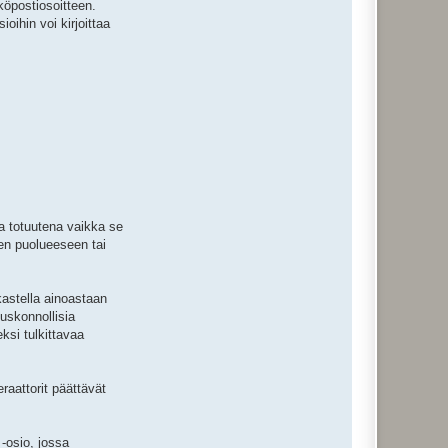
köpostiosoitteen.
oihin voi kirjoittaa
a totuutena vaikka se
een puolueeseen tai
rkastella ainoastaan
uskonnollisia
si tulkittavaa
raattorit päättävät
-osio, jossa