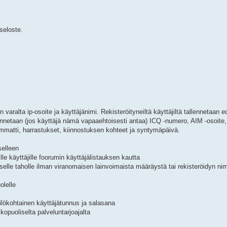
iseloste.
 varalta ip-osoite ja käyttäjänimi. Rekisteröityneiltä käyttäjiltä tallennetaan e
allennetaan (jos käyttäjä nämä vapaaehtoisesti antaa) ICQ -numero, AIM -osoi
mmatti, harrastukset, kiinnostuksen kohteet ja syntymäpäivä.
tselleen
eille käyttäjille foorumin käyttäjälistauksen kautta
oliselle taholle ilman viranomaisen lainvoimaista määräystä tai rekisteröidyn n
olelle
kilökohtainen käyttäjätunnus ja salasana
kopuoliselta palveluntarjoajalta