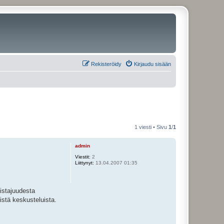
Rekisteröidy
Kirjaudu sisään
1 viesti • Sivu
1
/
1
admin
Viestit:
2
Liittynyt:
13.04.2007 01:35
distajuudesta
istä keskusteluista.