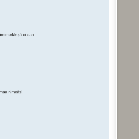
nimimerkkejä ei saa
 omaa nimeäsi,