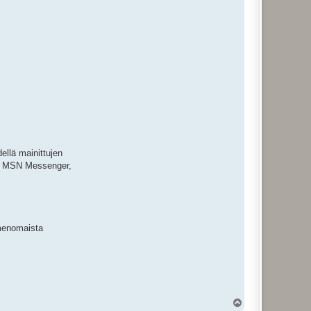
dellä mainittujen
te, MSN Messenger,
imenomaista
Y