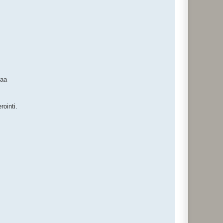
taa
rointi.