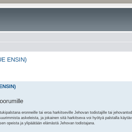
LUE ENSIN)
 ENSIN)
oorumille
ipalstana eronneille tai eroa harkitseville Jehovan todistajille tai jehovanto
urimmista askeleista, ja jokainen sitä harkitseva voi hyötyä palstalla käytäv
sen opeista ja ylipäätään elämästä Jehovan todistajana.