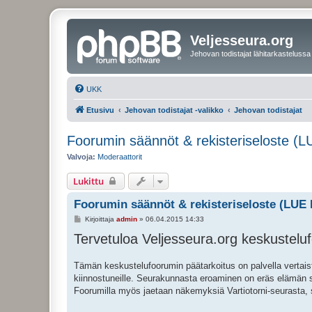
Veljesseura.org
Jehovan todistajat lähitarkastelussa
UKK
Etusivu
Jehovan todistajat -valikko
Jehovan todistajat
Foorumin säännöt & rekisteriseloste (
Valvoja:
Moderaattorit
Lukittu
Foorumin säännöt & rekisteriseloste (LUE
V
Kirjoittaja
admin
»
06.04.2015 14:33
i
Tervetuloa Veljesseura.org keskusteluf
e
s
t
i
Tämän keskustelufoorumin päätarkoitus on palvella vertaistuk
kiinnostuneille. Seurakunnasta eroaminen on eräs elämän su
Foorumilla myös jaetaan näkemyksiä Vartiotorni-seurasta, 