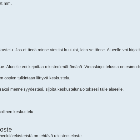
vat mm.
kustelu. Jos et tiedä minne viestisi kuuluisi, laita se tänne. Alueelle voi kirjoit
. Alueelle voi kirjoittaa rekisteröimättömänä. Vieraskirjoittelussa on esimode
n oppien tulkintaan liittyvä keskustelu.
aksi menneisyydestäsi, sijoita keskustelunaloituksesi tälle alueelle.
ollinen keskustelu.
loste
henkilörekisteristä on tehtävä rekisteriseloste.