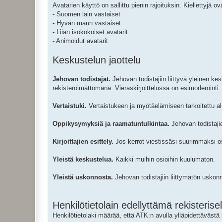
Avatarien käyttö on sallittu pienin rajoituksin. Kiellettyjä o
- Suomen lain vastaiset
- Hyvän maun vastaiset
- Liian isokokoiset avatarit
- Animoidut avatarit
Keskustelun jaottelu
Jehovan todistajat.
Jehovan todistajiin liittyvä yleinen kes
rekisteröimättömänä. Vieraskirjoittelussa on esimoderointi.
Vertaistuki.
Vertaistukeen ja myötäelämiseen tarkoitettu alue
Oppikysymyksiä ja raamatuntulkintaa.
Jehovan todistajie
Kirjoittajien esittely.
Jos kerrot viestissäsi suurimmaksi os
Yleistä keskustelua.
Kaikki muihin osioihin kuulumaton.
Yleistä uskonnosta.
Jehovan todistajiin liittymätön uskonn
Henkilötietolain edellyttämä rekisterise
Henkilötietolaki määrää, että ATK:n avulla ylläpidettävästä 