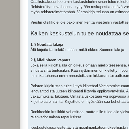
Osallistuaksesi foorumin keskusteluihin sinun tulee rekiste
Rekisteröitymisvaiheessa kysytään roskapostia estävä varmis
myös rekisteröimättömänä. Vieraskirjoittelussa on esimoderoi
Viestin otsikko ei ole pakollinen kenttä viesteihin vastatta
Kaiken keskustelun tulee noudattaa seu
1 § Noudata lakeja
Älä kirjoita tai linkitä mitään, mikä rikkoo Suomen lakeja.
2 § Mielipiteen vapaus
Jokaisella kirjoittajalla on oikeus omaan mielipiteeseen
sinusta siltä tuntuisikin. Käännyttäminen on kielletty riip
mihinkä tahansa niihin rinnastettaviin liikkeisiin tai aatteisii
Palstan kirjoitusten tulee liittyä kiinteästi Vartiotorniseur
jehovantodistajuuteen kiinteästi liittyviä oppikysymyksiä.
vakaumuksia, lukitaan. Omasta uskostaan voi sopivassa as
kirjoittelua ei sallita. Kirjoittelu ei myöskään saa kehottaa t
Rankkaakin kritiikkiä voi esittää, mutta sille tulee olla yl
rajanvedot näissä tapauksissa.
Keskusteluissa esitettävistä maailmankatsomuksellisista n