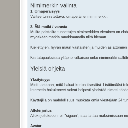
Nimimerkin valinta
1. Omaperäisyys
Valitse tunnistettava, omaperäinen nimimerkki.
2. Älä matki / varasta
Muilta palstoilta tunnettujen nimimerkkien vieminen on ehd
myöskään matkia muokkaamalla niitä hieman.
Kiellettyjen, hyvän maun vastaisten ja muiden asiattomie
Kiistatapauksissa ylläpito ratkaisee onko nimimerkki sallittu
Yleisiä ohjeita
Yksityisyys
Mieti tarkkaan, mitä haluat kertoa itsestäsi. Lisäämääsi te
Internetin hakukoneet voivat helposti yhdistää nimesi tähä
Käyttäjillä on mahdollisuus muokata omia viestejään 24 tunn
Allekirjoitus
Allekirjoitukseen, eli "siguun", saa laittaa maksimissaan no
Avatar