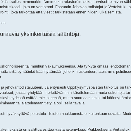
röidä itsellesi nimimerkki. Nimimerkin rekisteröimiseksi tarvitset toimivan säh
tuskoodi, joka on vartiotorni. Foorumin Jehovan todistajat ja Vertaistuki -osi
nti, joka tarkoittaa että viestit tarkistetaan ennen niiden julkaisemista.
essa.
raavia yksinkertaisia sääntöjä:
sä, uskonnolliseen tai muuhun vakaumukseensa. Älä tyrkytä omaasi ehdottoman
pumatta siitä pyritäänkö käännyttämään johonkin uskontoon, ateismiin, poliittis
n.
aan ja jehovantodistajuuteen. Ja erityisesti Oppikysymyspalstan tarkoitus on ta
 Avaukset, joissa ryhdytään merkittävämmin käsittelemään muita uskontoja tai 
iayhteydessä esittää mielipiteensä, mutta saarnaamiseksi tai käännyttämisek
oimimaan tai ajattelemaan tietyllä opillisella tavalla.
eisesti hyväksyttävä perustelu. Toisten haukkumista ei kuitenkaan suvaita. Mode
äkemyksistä on sallittua esittää vastanäkemyksiä. Poikkeuksena Vertaistuki 