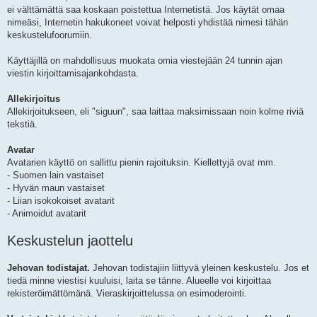
ei välttämättä saa koskaan poistettua Internetistä. Jos käytät omaa
nimeäsi, Internetin hakukoneet voivat helposti yhdistää nimesi tähän
keskustelufoorumiin.
Käyttäjillä on mahdollisuus muokata omia viestejään 24 tunnin ajan
viestin kirjoittamisajankohdasta.
Allekirjoitus
Allekirjoitukseen, eli "siguun", saa laittaa maksimissaan noin kolme riviä
tekstiä.
Avatar
Avatarien käyttö on sallittu pienin rajoituksin. Kiellettyjä ovat mm.
- Suomen lain vastaiset
- Hyvän maun vastaiset
- Liian isokokoiset avatarit
- Animoidut avatarit
Keskustelun jaottelu
Jehovan todistajat.
Jehovan todistajiin liittyvä yleinen keskustelu. Jos et
tiedä minne viestisi kuuluisi, laita se tänne. Alueelle voi kirjoittaa
rekisteröimättömänä. Vieraskirjoittelussa on esimoderointi.