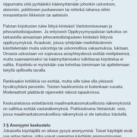
riippumatta siitä pyritäänkö käännyttämään johonkin uskontoon,
ateismiin, poliittiseen puolueeseen tai mihinkä tahansa niihin
rinnastettaviin liikkeisiin tai aatteisiin.
Palstan kirjoitusten tulee liittyä kiinteästi Vartiotorniseuraan ja
jehovantodistajuuteen. Ja erityisesti Oppikysymyspalstan tarkoitus on
tarkastella ainoastaan jehovantodistajuuteen kiinteästi liittyviä
oppikysymyksiä. Avaukset, joissa ryhdytään merkittävämmin
käsittelemään muita uskontoja tai uskonnollisia vakaumuksia, lukitaan.
Omasta uskostaan voi sopivassa asiayhteydessä esittää mielipiteensä,
mutta saarnaamiseksi tai käännyttämiseksi tulkittavaa kirjoittelua ei
sallita. Kirjoittelu ei myöskään saa kehottaa toimimaan tai ajattelemaan
tietyllä opillisella tavalla.
Rankkaakin kritiikkiä voi esittää, mutta sille tulee olla yleisesti
hyväksyttävä perustelu. Toisten haukkumista ei kuitenkaan suvaita.
Moderaattorit päättävät rajanvedot näissä tapauksissa.
Keskusteluissa esitettävistä maailmankatsomuksellisista näkemyksistä
on sallittua esittää vastanäkemyksiä. Poikkeuksena Vertaistuki -osio,
jossa maailmankatsomuksellisia näkemyksiä ei ole tarkoitus käsitellä.
3 § Anonyymi keskustelu
Jokaisella käyttäjällä on oikeus pysyä anonyyminä. Toiset käyttäjät eivät
saa antaa tietoja, jotka voivat vaarantaa käyttäjän anonyymisuojan.