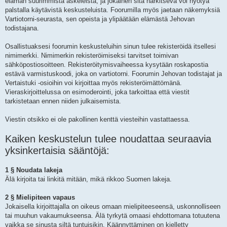
elämän suurimmista askeleista, ja jokainen sitä harkitseva voi hyötyä
palstalla käytävistä keskusteluista. Foorumilla myös jaetaan näkemyksiä
Vartiotorni-seurasta, sen opeista ja ylipäätään elämästä Jehovan
todistajana.
Osallistuaksesi foorumin keskusteluihin sinun tulee rekisteröidä itsellesi
nimimerkki. Nimimerkin rekisteröimiseksi tarvitset toimivan
sähköpostiosoitteen. Rekisteröitymisvaiheessa kysytään roskapostia
estävä varmistuskoodi, joka on vartiotorni. Foorumin Jehovan todistajat ja
Vertaistuki -osioihin voi kirjoittaa myös rekisteröimättömänä.
Vieraskirjoittelussa on esimoderointi, joka tarkoittaa että viestit
tarkistetaan ennen niiden julkaisemista.
Viestin otsikko ei ole pakollinen kenttä viesteihin vastattaessa.
Kaiken keskustelun tulee noudattaa seuraavia
yksinkertaisia sääntöjä:
1 § Noudata lakeja
Älä kirjoita tai linkitä mitään, mikä rikkoo Suomen lakeja.
2 § Mielipiteen vapaus
Jokaisella kirjoittajalla on oikeus omaan mielipiteeseensä, uskonnolliseen
tai muuhun vakaumukseensa. Älä tyrkytä omaasi ehdottomana totuutena
vaikka se sinusta siltä tuntuisikin. Käännyttäminen on kielletty