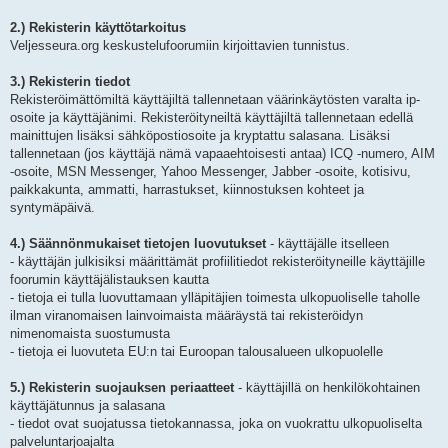
2.) Rekisterin käyttötarkoitus
Veljesseura.org keskustelufoorumiin kirjoittavien tunnistus.
3.) Rekisterin tiedot
Rekisteröimättömiltä käyttäjiltä tallennetaan väärinkäytösten varalta ip-
osoite ja käyttäjänimi. Rekisteröityneiltä käyttäjiltä tallennetaan edellä
mainittujen lisäksi sähköpostiosoite ja kryptattu salasana. Lisäksi
tallennetaan (jos käyttäjä nämä vapaaehtoisesti antaa) ICQ -numero, AIM
-osoite, MSN Messenger, Yahoo Messenger, Jabber -osoite, kotisivu,
paikkakunta, ammatti, harrastukset, kiinnostuksen kohteet ja
syntymäpäivä.
4.) Säännönmukaiset tietojen luovutukset
- käyttäjälle itselleen
- käyttäjän julkisiksi määrittämät profiilitiedot rekisteröityneille käyttäjille
foorumin käyttäjälistauksen kautta
- tietoja ei tulla luovuttamaan ylläpitäjien toimesta ulkopuoliselle taholle
ilman viranomaisen lainvoimaista määräystä tai rekisteröidyn
nimenomaista suostumusta
- tietoja ei luovuteta EU:n tai Euroopan talousalueen ulkopuolelle
5.) Rekisterin suojauksen periaatteet
- käyttäjillä on henkilökohtainen
käyttäjätunnus ja salasana
- tiedot ovat suojatussa tietokannassa, joka on vuokrattu ulkopuoliselta
palveluntarjoajalta