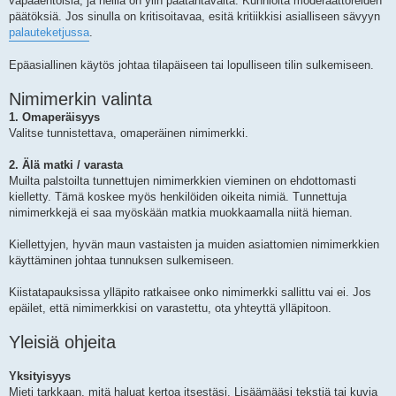
vapaaehtoisia, ja heillä on ylin päätäntävalta. Kunnioita moderaattoreiden
päätöksiä. Jos sinulla on kritisoitavaa, esitä kritiikkisi asialliseen sävyyn
palauteketjussa
.
Epäasiallinen käytös johtaa tilapäiseen tai lopulliseen tilin sulkemiseen.
Nimimerkin valinta
1. Omaperäisyys
Valitse tunnistettava, omaperäinen nimimerkki.
2. Älä matki / varasta
Muilta palstoilta tunnettujen nimimerkkien vieminen on ehdottomasti
kielletty. Tämä koskee myös henkilöiden oikeita nimiä. Tunnettuja
nimimerkkejä ei saa myöskään matkia muokkaamalla niitä hieman.
Kiellettyjen, hyvän maun vastaisten ja muiden asiattomien nimimerkkien
käyttäminen johtaa tunnuksen sulkemiseen.
Kiistatapauksissa ylläpito ratkaisee onko nimimerkki sallittu vai ei. Jos
epäilet, että nimimerkkisi on varastettu, ota yhteyttä ylläpitoon.
Yleisiä ohjeita
Yksityisyys
Mieti tarkkaan, mitä haluat kertoa itsestäsi. Lisäämääsi tekstiä tai kuvia