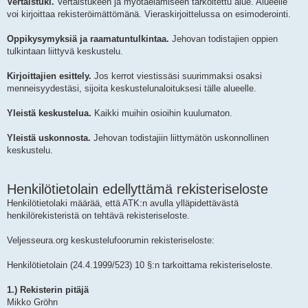
Vertaistuki.
Vertaistukeen ja myötäelämiseen tarkoitettu alue. Alueelle
voi kirjoittaa rekisteröimättömänä. Vieraskirjoittelussa on esimoderointi.
Oppikysymyksiä ja raamatuntulkintaa.
Jehovan todistajien oppien
tulkintaan liittyvä keskustelu.
Kirjoittajien esittely.
Jos kerrot viestissäsi suurimmaksi osaksi
menneisyydestäsi, sijoita keskustelunaloituksesi tälle alueelle.
Yleistä keskustelua.
Kaikki muihin osioihin kuulumaton.
Yleistä uskonnosta.
Jehovan todistajiin liittymätön uskonnollinen
keskustelu.
Henkilötietolain edellyttämä rekisteriseloste
Henkilötietolaki määrää, että ATK:n avulla ylläpidettävästä
henkilörekisteristä on tehtävä rekisteriseloste.
Veljesseura.org keskustelufoorumin rekisteriseloste:
Henkilötietolain (24.4.1999/523) 10 §:n tarkoittama rekisteriseloste.
1.) Rekisterin pitäjä
Mikko Gröhn