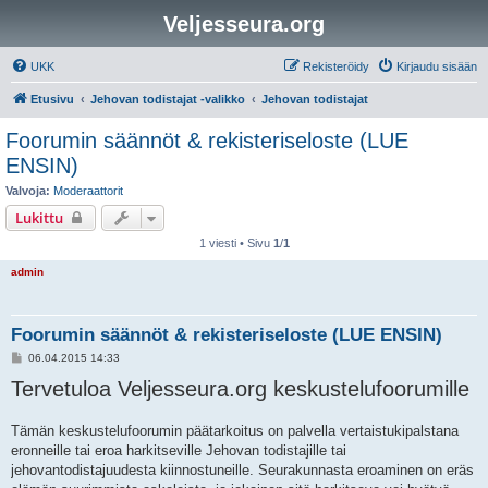
Veljesseura.org
UKK
Rekisteröidy
Kirjaudu sisään
Etusivu
Jehovan todistajat -valikko
Jehovan todistajat
Foorumin säännöt & rekisteriseloste (LUE
ENSIN)
Valvoja:
Moderaattorit
Lukittu
1 viesti • Sivu
1
/
1
admin
Foorumin säännöt & rekisteriseloste (LUE ENSIN)
V
06.04.2015 14:33
i
Tervetuloa Veljesseura.org keskustelufoorumille
e
s
t
i
Tämän keskustelufoorumin päätarkoitus on palvella vertaistukipalstana
eronneille tai eroa harkitseville Jehovan todistajille tai
jehovantodistajuudesta kiinnostuneille. Seurakunnasta eroaminen on eräs