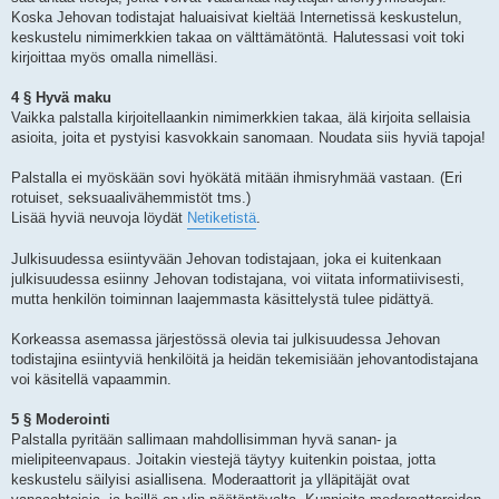
Koska Jehovan todistajat haluaisivat kieltää Internetissä keskustelun,
keskustelu nimimerkkien takaa on välttämätöntä. Halutessasi voit toki
kirjoittaa myös omalla nimelläsi.
4 § Hyvä maku
Vaikka palstalla kirjoitellaankin nimimerkkien takaa, älä kirjoita sellaisia
asioita, joita et pystyisi kasvokkain sanomaan. Noudata siis hyviä tapoja!
Palstalla ei myöskään sovi hyökätä mitään ihmisryhmää vastaan. (Eri
rotuiset, seksuaalivähemmistöt tms.)
Lisää hyviä neuvoja löydät
Netiketistä
.
Julkisuudessa esiintyvään Jehovan todistajaan, joka ei kuitenkaan
julkisuudessa esiinny Jehovan todistajana, voi viitata informatiivisesti,
mutta henkilön toiminnan laajemmasta käsittelystä tulee pidättyä.
Korkeassa asemassa järjestössä olevia tai julkisuudessa Jehovan
todistajina esiintyviä henkilöitä ja heidän tekemisiään jehovantodistajana
voi käsitellä vapaammin.
5 § Moderointi
Palstalla pyritään sallimaan mahdollisimman hyvä sanan- ja
mielipiteenvapaus. Joitakin viestejä täytyy kuitenkin poistaa, jotta
keskustelu säilyisi asiallisena. Moderaattorit ja ylläpitäjät ovat