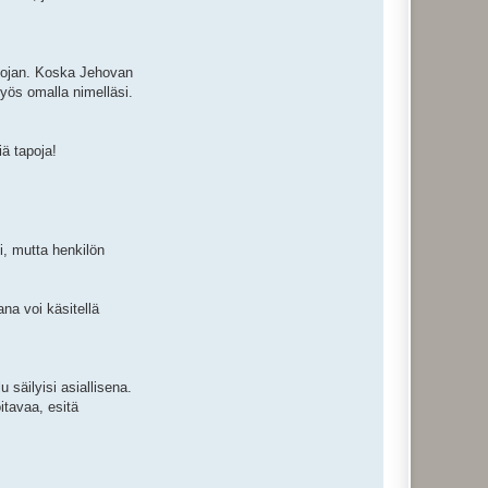
suojan. Koska Jehovan
myös omalla nimelläsi.
iä tapoja!
i, mutta henkilön
na voi käsitellä
 säilyisi asiallisena.
itavaa, esitä