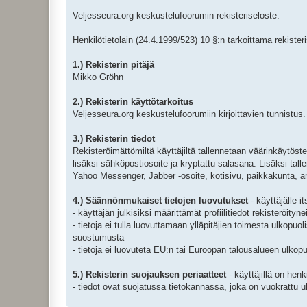
Veljesseura.org keskustelufoorumin rekisteriseloste:
Henkilötietolain (24.4.1999/523) 10 §:n tarkoittama rekister
1.) Rekisterin pitäjä
Mikko Gröhn
2.) Rekisterin käyttötarkoitus
Veljesseura.org keskustelufoorumiin kirjoittavien tunnistus.
3.) Rekisterin tiedot
Rekisteröimättömiltä käyttäjiltä tallennetaan väärinkäytösten
lisäksi sähköpostiosoite ja kryptattu salasana. Lisäksi t
Yahoo Messenger, Jabber -osoite, kotisivu, paikkakunta, a
4.) Säännönmukaiset tietojen luovutukset
- käyttäjälle i
- käyttäjän julkisiksi määrittämät profiilitiedot rekisteröityn
- tietoja ei tulla luovuttamaan ylläpitäjien toimesta ulkopu
suostumusta
- tietoja ei luovuteta EU:n tai Euroopan talousalueen ulkopu
5.) Rekisterin suojauksen periaatteet
- käyttäjillä on hen
- tiedot ovat suojatussa tietokannassa, joka on vuokrattu ul