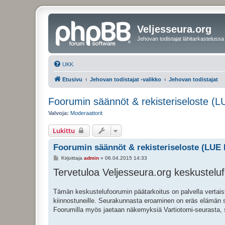
Veljesseura.org
Jehovan todistajat lähitarkastelussa
UKK
Etusivu
Jehovan todistajat -valikko
Jehovan todistajat
Foorumin säännöt & rekisteriseloste (
Valvoja:
Moderaattorit
Lukittu
Foorumin säännöt & rekisteriseloste (LUE
V
Kirjoittaja
admin
»
06.04.2015 14:33
i
Tervetuloa Veljesseura.org keskusteluf
e
s
t
i
Tämän keskustelufoorumin päätarkoitus on palvella vertaistuk
kiinnostuneille. Seurakunnasta eroaminen on eräs elämän su
Foorumilla myös jaetaan näkemyksiä Vartiotorni-seurasta, 