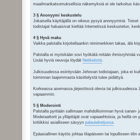
maailmankatsomuksellisia näkemyksiä ei ole tarkoitus käsi
3 § Anonyymi keskustelu
Jokaisella käyttäjällä on oikeus pysyä anonyyminä. Toiset 
todistajat haluaisivat kieltää Internetissä keskustelun, kes
4 § Hyvä maku
Vaikka palstalla kirjoitellaankin nimimerkkien takaa, älä kir
Palstalla ei myöskään sovi hyökätä mitään ihmisryhmää vas
Lisää hyviä neuvoja löydät
Netiketistä
.
Julkisuudessa esiintyvään Jehovan todistajaan, joka ei kuit
toiminnan laajemmasta käsittelystä tulee pidättyä.
Korkeassa asemassa järjestössä olevia tai julkisuudessa Jeh
vapaammin.
5 § Moderointi
Palstalla pyritään sallimaan mahdollisimman hyvä sanan- ja m
Moderaattorit ja ylläpitäjät ovat vapaaehtoisia, ja heillä on
kritiikkisi asialliseen sävyyn
palauteketjussa
.
Epäasiallinen käytös johtaa tilapäiseen tai lopulliseen tilin