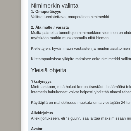
Nimimerkin valinta
1. Omaperäisyys
Valitse tunnistettava, omaperäinen nimimerkki.
2. Älä matki / varasta
Muilta palstoilta tunnettujen nimimerkkien vieminen on ehd
myöskään matkia muokkaamalla niitä hieman.
Kiellettyjen, hyvän maun vastaisten ja muiden asiattomie
Kiistatapauksissa ylläpito ratkaisee onko nimimerkki sallittu
Yleisiä ohjeita
Yksityisyys
Mieti tarkkaan, mitä haluat kertoa itsestäsi. Lisäämääsi te
Internetin hakukoneet voivat helposti yhdistää nimesi tähä
Käyttäjillä on mahdollisuus muokata omia viestejään 24 tunn
Allekirjoitus
Allekirjoitukseen, eli "siguun", saa laittaa maksimissaan no
Avatar