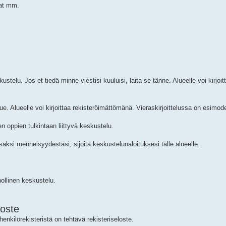
vat mm.
kustelu. Jos et tiedä minne viestisi kuuluisi, laita se tänne. Alueelle voi kirjoit
. Alueelle voi kirjoittaa rekisteröimättömänä. Vieraskirjoittelussa on esimode
n oppien tulkintaan liittyvä keskustelu.
aksi menneisyydestäsi, sijoita keskustelunaloituksesi tälle alueelle.
ollinen keskustelu.
loste
henkilörekisteristä on tehtävä rekisteriseloste.