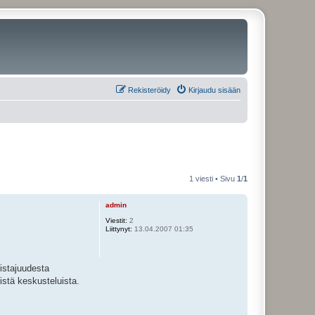
Rekisteröidy
Kirjaudu sisään
1 viesti • Sivu
1
/
1
admin
Viestit:
2
Liittynyt:
13.04.2007 01:35
distajuudesta
istä keskusteluista.