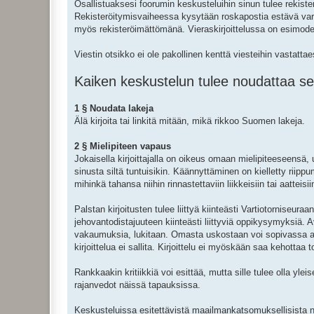
Osallistuaksesi foorumin keskusteluihin sinun tulee rekiste
Rekisteröitymisvaiheessa kysytään roskapostia estävä varmis
myös rekisteröimättömänä. Vieraskirjoittelussa on esimoderoi
Viestin otsikko ei ole pakollinen kenttä viesteihin vastatta
Kaiken keskustelun tulee noudattaa seu
1 § Noudata lakeja
Älä kirjoita tai linkitä mitään, mikä rikkoo Suomen lakeja.
2 § Mielipiteen vapaus
Jokaisella kirjoittajalla on oikeus omaan mielipiteeseen
sinusta siltä tuntuisikin. Käännyttäminen on kielletty riip
mihinkä tahansa niihin rinnastettaviin liikkeisiin tai aatteisii
Palstan kirjoitusten tulee liittyä kiinteästi Vartiotorniseur
jehovantodistajuuteen kiinteästi liittyviä oppikysymyksiä.
vakaumuksia, lukitaan. Omasta uskostaan voi sopivassa as
kirjoittelua ei sallita. Kirjoittelu ei myöskään saa kehottaa t
Rankkaakin kritiikkiä voi esittää, mutta sille tulee olla yl
rajanvedot näissä tapauksissa.
Keskusteluissa esitettävistä maailmankatsomuksellisista n