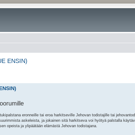
LUE ENSIN)
 ENSIN)
oorumille
ipalstana eronneille tai eroa harkitseville Jehovan todistajille tai jehovanto
urimmista askeleista, ja jokainen sitä harkitseva voi hyötyä palstalla käytäv
sen opeista ja ylipäätään elämästä Jehovan todistajana.