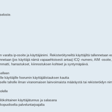
iseloste.
 varalta ip-osoite ja käyttäjänimi. Rekisteröityneiltä käyttäjiltä tallennetaan e
allennetaan (jos käyttäjä nämä vapaaehtoisesti antaa) ICQ -numero, AIM -osoi
mmatti, harrastukset, kiinnostuksen kohteet ja syntymäpäivä.
tselleen
eille käyttäjille foorumin käyttäjälistauksen kautta
oliselle taholle ilman viranomaisen lainvoimaista määräystä tai rekisteröidyn n
olelle
kilökohtainen käyttäjätunnus ja salasana
kopuoliselta palveluntarjoajalta