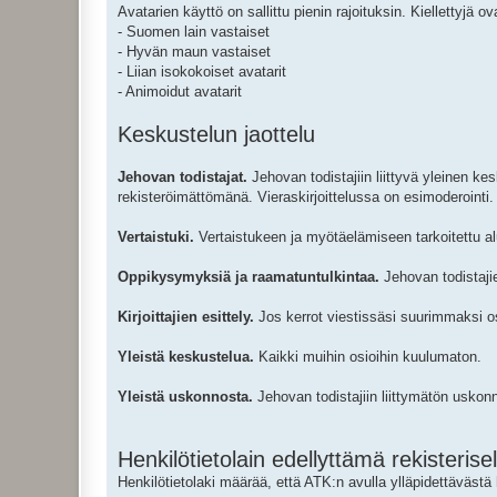
Avatarien käyttö on sallittu pienin rajoituksin. Kiellettyjä o
- Suomen lain vastaiset
- Hyvän maun vastaiset
- Liian isokokoiset avatarit
- Animoidut avatarit
Keskustelun jaottelu
Jehovan todistajat.
Jehovan todistajiin liittyvä yleinen kes
rekisteröimättömänä. Vieraskirjoittelussa on esimoderointi.
Vertaistuki.
Vertaistukeen ja myötäelämiseen tarkoitettu alue
Oppikysymyksiä ja raamatuntulkintaa.
Jehovan todistajie
Kirjoittajien esittely.
Jos kerrot viestissäsi suurimmaksi os
Yleistä keskustelua.
Kaikki muihin osioihin kuulumaton.
Yleistä uskonnosta.
Jehovan todistajiin liittymätön uskonn
Henkilötietolain edellyttämä rekisterise
Henkilötietolaki määrää, että ATK:n avulla ylläpidettävästä 