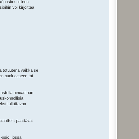
köpostiosoitteen.
oihin voi kirjoittaa
a totuutena vaikka se
een puolueeseen tai
rkastella ainoastaan
uskonnollisia
si tulkittavaa
raattorit päättävät
-osio, jossa