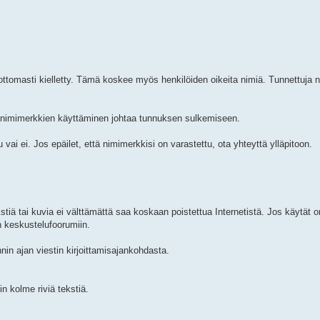
ottomasti kielletty. Tämä koskee myös henkilöiden oikeita nimiä. Tunnettuja 
n nimimerkkien käyttäminen johtaa tunnuksen sulkemiseen.
 vai ei. Jos epäilet, että nimimerkkisi on varastettu, ota yhteyttä ylläpitoon.
kstiä tai kuvia ei välttämättä saa koskaan poistettua Internetistä. Jos käytät
n keskustelufoorumiin.
in ajan viestin kirjoittamisajankohdasta.
in kolme riviä tekstiä.