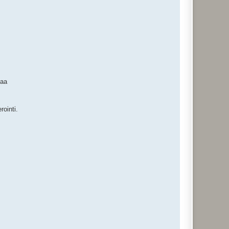
taa
rointi.