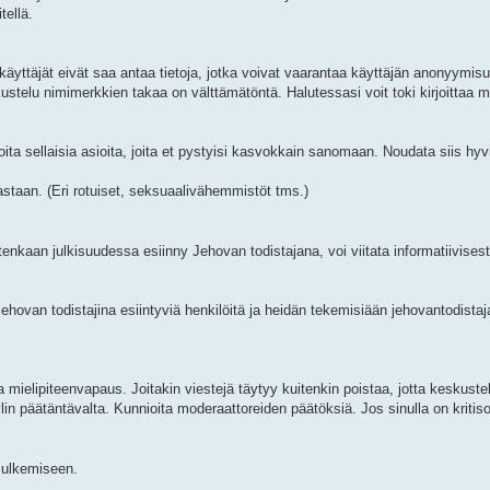
tellä.
käyttäjät eivät saa antaa tietoja, jotka voivat vaarantaa käyttäjän anonyymi
kustelu nimimerkkien takaa on välttämätöntä. Halutessasi voit toki kirjoittaa 
joita sellaisia asioita, joita et pystyisi kasvokkain sanomaan. Noudata siis hyv
taan. (Eri rotuiset, seksuaalivähemmistöt tms.)
enkaan julkisuudessa esiinny Jehovan todistajana, voi viitata informatiivisest
ovan todistajina esiintyviä henkilöitä ja heidän tekemisiään jehovantodistaja
ielipiteenvapaus. Joitakin viestejä täytyy kuitenkin poistaa, jotta keskustelu
 ylin päätäntävalta. Kunnioita moderaattoreiden päätöksiä. Jos sinulla on kritiso
 sulkemiseen.