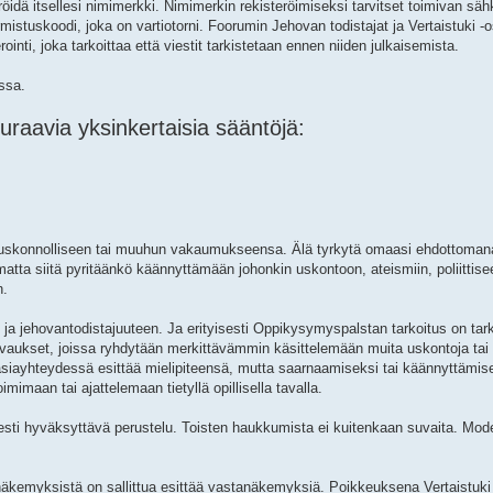
röidä itsellesi nimimerkki. Nimimerkin rekisteröimiseksi tarvitset toimivan säh
tuskoodi, joka on vartiotorni. Foorumin Jehovan todistajat ja Vertaistuki -osi
nti, joka tarkoittaa että viestit tarkistetaan ennen niiden julkaisemista.
essa.
raavia yksinkertaisia sääntöjä:
sä, uskonnolliseen tai muuhun vakaumukseensa. Älä tyrkytä omaasi ehdottoman
pumatta siitä pyritäänkö käännyttämään johonkin uskontoon, ateismiin, poliittis
n.
aan ja jehovantodistajuuteen. Ja erityisesti Oppikysymyspalstan tarkoitus on ta
 Avaukset, joissa ryhdytään merkittävämmin käsittelemään muita uskontoja tai 
iayhteydessä esittää mielipiteensä, mutta saarnaamiseksi tai käännyttämisek
oimimaan tai ajattelemaan tietyllä opillisella tavalla.
eisesti hyväksyttävä perustelu. Toisten haukkumista ei kuitenkaan suvaita. Mode
äkemyksistä on sallittua esittää vastanäkemyksiä. Poikkeuksena Vertaistuki 