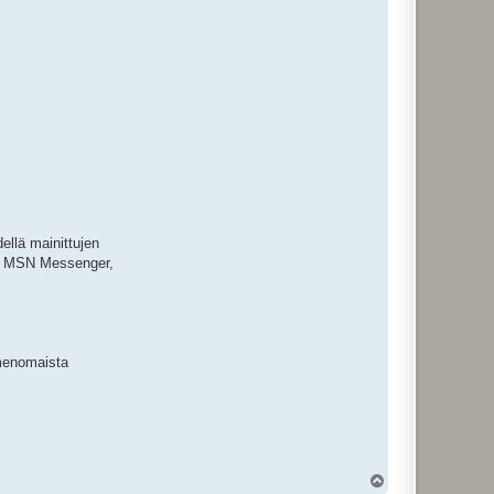
dellä mainittujen
te, MSN Messenger,
imenomaista
Y