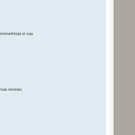
nimimerkkejä ei saa
 omaa nimeäsi,