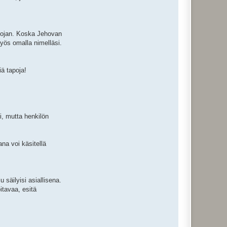
suojan. Koska Jehovan
myös omalla nimelläsi.
iä tapoja!
i, mutta henkilön
na voi käsitellä
 säilyisi asiallisena.
itavaa, esitä