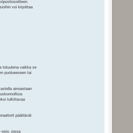
köpostiosoitteen.
oihin voi kirjoittaa
a totuutena vaikka se
een puolueeseen tai
rkastella ainoastaan
uskonnollisia
si tulkittavaa
raattorit päättävät
-osio, jossa