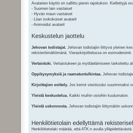
Avatarien käyttö on sallittu pienin rajoituksin. Kiellettyjä o
- Suomen lain vastaiset
- Hyvän maun vastaiset
- Liian isokokoiset avatarit
- Animoidut avatarit
Keskustelun jaottelu
Jehovan todistajat.
Jehovan todistajiin liittyvä yleinen kes
rekisteröimättömänä. Vieraskirjoittelussa on esimoderointi.
Vertaistuki.
Vertaistukeen ja myötäelämiseen tarkoitettu alue
Oppikysymyksiä ja raamatuntulkintaa.
Jehovan todistajie
Kirjoittajien esittely.
Jos kerrot viestissäsi suurimmaksi os
Yleistä keskustelua.
Kaikki muihin osioihin kuulumaton.
Yleistä uskonnosta.
Jehovan todistajiin liittymätön uskonn
Henkilötietolain edellyttämä rekisterise
Henkilötietolaki määrää, että ATK:n avulla ylläpidettävästä 