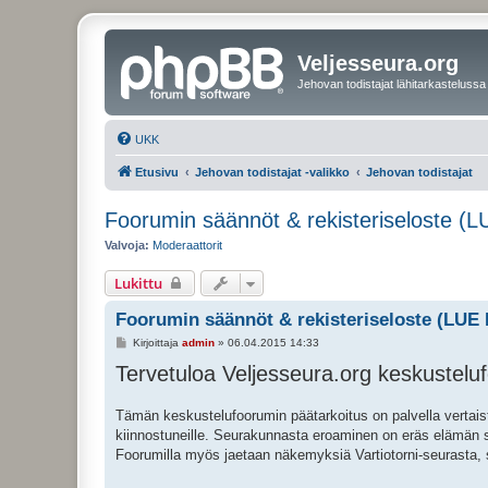
Veljesseura.org
Jehovan todistajat lähitarkastelussa
UKK
Etusivu
Jehovan todistajat -valikko
Jehovan todistajat
Foorumin säännöt & rekisteriseloste (
Valvoja:
Moderaattorit
Lukittu
Foorumin säännöt & rekisteriseloste (LUE
V
Kirjoittaja
admin
»
06.04.2015 14:33
i
Tervetuloa Veljesseura.org keskusteluf
e
s
t
i
Tämän keskustelufoorumin päätarkoitus on palvella vertaistuk
kiinnostuneille. Seurakunnasta eroaminen on eräs elämän su
Foorumilla myös jaetaan näkemyksiä Vartiotorni-seurasta, 