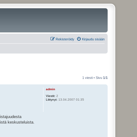
Rekisteröidy
Kirjaudu sisään
1 viesti • Sivu
1
/
1
admin
Viestit:
2
Liittynyt:
13.04.2007 01:35
distajuudesta
istä keskusteluista.