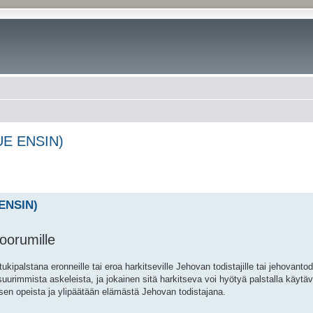
LUE ENSIN)
 ENSIN)
oorumille
ipalstana eronneille tai eroa harkitseville Jehovan todistajille tai jehovanto
urimmista askeleista, ja jokainen sitä harkitseva voi hyötyä palstalla käytäv
sen opeista ja ylipäätään elämästä Jehovan todistajana.