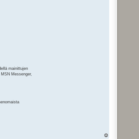
dellä mainittujen
te, MSN Messenger,
imenomaista
Y