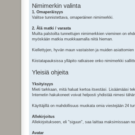
Nimimerkin valinta
1. Omaperäisyys
Valitse tunnistettava, omaperäinen nimimerkki.
2. Älä matki / varasta
Muilta palstoilta tunnettujen nimimerkkien vieminen on ehd
myöskään matkia muokkaamalla niitä hieman.
Kiellettyjen, hyvän maun vastaisten ja muiden asiattomie
Kiistatapauksissa ylläpito ratkaisee onko nimimerkki sallittu
Yleisiä ohjeita
Yksityisyys
Mieti tarkkaan, mitä haluat kertoa itsestäsi. Lisäämääsi te
Internetin hakukoneet voivat helposti yhdistää nimesi tähä
Käyttäjillä on mahdollisuus muokata omia viestejään 24 tunn
Allekirjoitus
Allekirjoitukseen, eli "siguun", saa laittaa maksimissaan no
Avatar