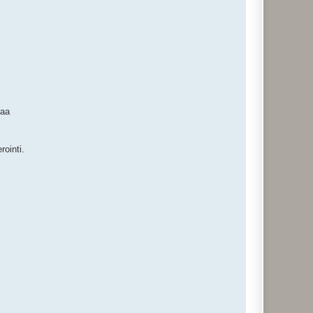
taa
rointi.