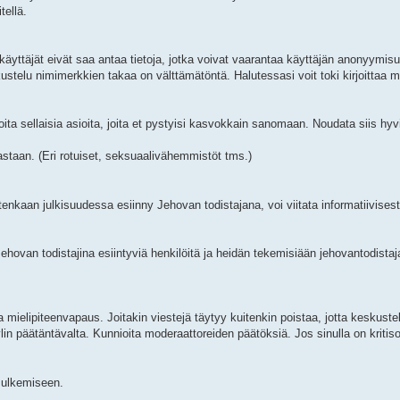
tellä.
käyttäjät eivät saa antaa tietoja, jotka voivat vaarantaa käyttäjän anonyymi
kustelu nimimerkkien takaa on välttämätöntä. Halutessasi voit toki kirjoittaa 
joita sellaisia asioita, joita et pystyisi kasvokkain sanomaan. Noudata siis hyv
taan. (Eri rotuiset, seksuaalivähemmistöt tms.)
enkaan julkisuudessa esiinny Jehovan todistajana, voi viitata informatiivisest
ovan todistajina esiintyviä henkilöitä ja heidän tekemisiään jehovantodistaja
ielipiteenvapaus. Joitakin viestejä täytyy kuitenkin poistaa, jotta keskustelu
 ylin päätäntävalta. Kunnioita moderaattoreiden päätöksiä. Jos sinulla on kritiso
 sulkemiseen.