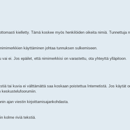
ottomasti kielletty. Tämä koskee myös henkilöiden oikeita nimiä. Tunnettuja 
n nimimerkkien käyttäminen johtaa tunnuksen sulkemiseen.
 vai ei. Jos epäilet, että nimimerkkisi on varastettu, ota yhteyttä ylläpitoon.
kstiä tai kuvia ei välttämättä saa koskaan poistettua Internetistä. Jos käytät
n keskustelufoorumiin.
in ajan viestin kirjoittamisajankohdasta.
in kolme riviä tekstiä.