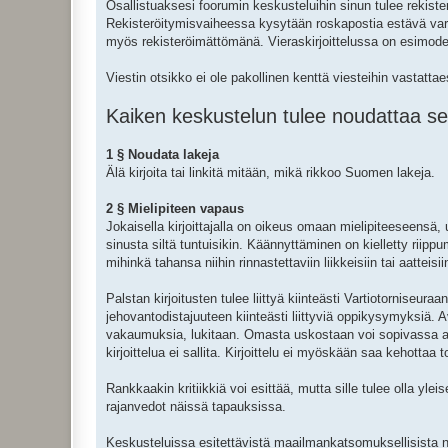
Osallistuaksesi foorumin keskusteluihin sinun tulee rekiste
Rekisteröitymisvaiheessa kysytään roskapostia estävä varmis
myös rekisteröimättömänä. Vieraskirjoittelussa on esimoderoi
Viestin otsikko ei ole pakollinen kenttä viesteihin vastatta
Kaiken keskustelun tulee noudattaa seu
1 § Noudata lakeja
Älä kirjoita tai linkitä mitään, mikä rikkoo Suomen lakeja.
2 § Mielipiteen vapaus
Jokaisella kirjoittajalla on oikeus omaan mielipiteeseen
sinusta siltä tuntuisikin. Käännyttäminen on kielletty riip
mihinkä tahansa niihin rinnastettaviin liikkeisiin tai aatteisii
Palstan kirjoitusten tulee liittyä kiinteästi Vartiotorniseur
jehovantodistajuuteen kiinteästi liittyviä oppikysymyksiä.
vakaumuksia, lukitaan. Omasta uskostaan voi sopivassa as
kirjoittelua ei sallita. Kirjoittelu ei myöskään saa kehottaa t
Rankkaakin kritiikkiä voi esittää, mutta sille tulee olla yl
rajanvedot näissä tapauksissa.
Keskusteluissa esitettävistä maailmankatsomuksellisista n