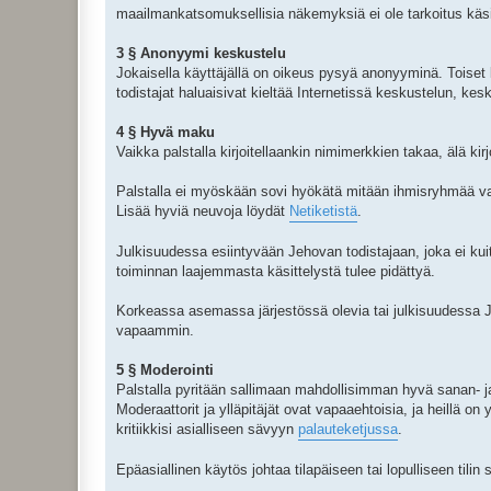
maailmankatsomuksellisia näkemyksiä ei ole tarkoitus käsi
3 § Anonyymi keskustelu
Jokaisella käyttäjällä on oikeus pysyä anonyyminä. Toiset 
todistajat haluaisivat kieltää Internetissä keskustelun, kes
4 § Hyvä maku
Vaikka palstalla kirjoitellaankin nimimerkkien takaa, älä kir
Palstalla ei myöskään sovi hyökätä mitään ihmisryhmää vas
Lisää hyviä neuvoja löydät
Netiketistä
.
Julkisuudessa esiintyvään Jehovan todistajaan, joka ei kuit
toiminnan laajemmasta käsittelystä tulee pidättyä.
Korkeassa asemassa järjestössä olevia tai julkisuudessa Jeh
vapaammin.
5 § Moderointi
Palstalla pyritään sallimaan mahdollisimman hyvä sanan- ja m
Moderaattorit ja ylläpitäjät ovat vapaaehtoisia, ja heillä on
kritiikkisi asialliseen sävyyn
palauteketjussa
.
Epäasiallinen käytös johtaa tilapäiseen tai lopulliseen tilin