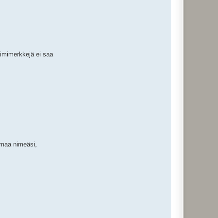
nimimerkkejä ei saa
 omaa nimeäsi,