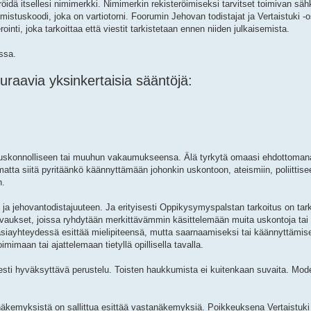
röidä itsellesi nimimerkki. Nimimerkin rekisteröimiseksi tarvitset toimivan säh
tuskoodi, joka on vartiotorni. Foorumin Jehovan todistajat ja Vertaistuki -osi
nti, joka tarkoittaa että viestit tarkistetaan ennen niiden julkaisemista.
essa.
raavia yksinkertaisia sääntöjä:
sä, uskonnolliseen tai muuhun vakaumukseensa. Älä tyrkytä omaasi ehdottoman
pumatta siitä pyritäänkö käännyttämään johonkin uskontoon, ateismiin, poliittis
n.
aan ja jehovantodistajuuteen. Ja erityisesti Oppikysymyspalstan tarkoitus on ta
 Avaukset, joissa ryhdytään merkittävämmin käsittelemään muita uskontoja tai 
iayhteydessä esittää mielipiteensä, mutta saarnaamiseksi tai käännyttämisek
oimimaan tai ajattelemaan tietyllä opillisella tavalla.
eisesti hyväksyttävä perustelu. Toisten haukkumista ei kuitenkaan suvaita. Mode
äkemyksistä on sallittua esittää vastanäkemyksiä. Poikkeuksena Vertaistuki 