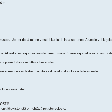
vat mm.
kustelu. Jos et tiedä minne viestisi kuuluisi, laita se tänne. Alueelle voi kirjoit
. Alueelle voi kirjoittaa rekisteröimättömänä. Vieraskirjoittelussa on esimode
n oppien tulkintaan liittyvä keskustelu.
aksi menneisyydestäsi, sijoita keskustelunaloituksesi tälle alueelle.
ollinen keskustelu.
loste
henkilörekisteristä on tehtävä rekisteriseloste.