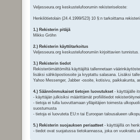
Veljesseura.org keskustelufoorumin rekisteriseloste:
Henkilötietolain (24.4.1999/523) 10 §:n tarkoittama rekister
1.) Rekisterin pitäjä
Mikko Gröhn
2.) Rekisterin käyttötarkoitus
Veljesseura.org keskustelufoorumiin kirjoittavien tunnistus.
3.) Rekisterin tiedot
Rekisteröimättömiltä käyttäjiltä tallennetaan väärinkäytösten
lisäksi sähköpostiosoite ja kryptattu salasana. Lisäksi t
Yahoo Messenger, Jabber -osoite, kotisivu, paikkakunta, a
4.) Säännönmukaiset tietojen luovutukset
- käyttäjälle i
- käyttäjän julkisiksi määrittämät profiilitiedot rekisteröityn
- tietoja ei tulla luovuttamaan ylläpitäjien toimesta ulkopu
suostumusta
- tietoja ei luovuteta EU:n tai Euroopan talousalueen ulkopu
5.) Rekisterin suojauksen periaatteet
- käyttäjillä on hen
- tiedot ovat suojatussa tietokannassa, joka on vuokrattu ul