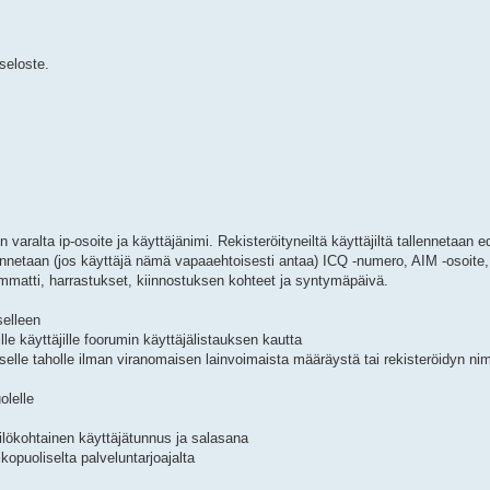
iseloste.
 varalta ip-osoite ja käyttäjänimi. Rekisteröityneiltä käyttäjiltä tallennetaan e
allennetaan (jos käyttäjä nämä vapaaehtoisesti antaa) ICQ -numero, AIM -osoi
mmatti, harrastukset, kiinnostuksen kohteet ja syntymäpäivä.
tselleen
eille käyttäjille foorumin käyttäjälistauksen kautta
oliselle taholle ilman viranomaisen lainvoimaista määräystä tai rekisteröidyn n
olelle
kilökohtainen käyttäjätunnus ja salasana
kopuoliselta palveluntarjoajalta