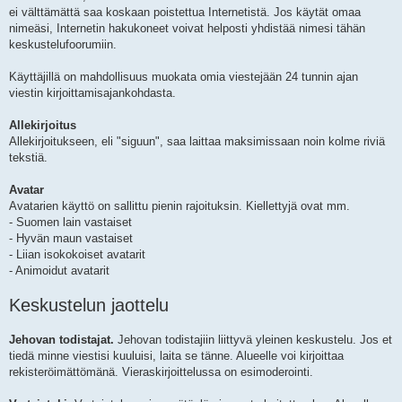
ei välttämättä saa koskaan poistettua Internetistä. Jos käytät omaa
nimeäsi, Internetin hakukoneet voivat helposti yhdistää nimesi tähän
keskustelufoorumiin.
Käyttäjillä on mahdollisuus muokata omia viestejään 24 tunnin ajan
viestin kirjoittamisajankohdasta.
Allekirjoitus
Allekirjoitukseen, eli "siguun", saa laittaa maksimissaan noin kolme riviä
tekstiä.
Avatar
Avatarien käyttö on sallittu pienin rajoituksin. Kiellettyjä ovat mm.
- Suomen lain vastaiset
- Hyvän maun vastaiset
- Liian isokokoiset avatarit
- Animoidut avatarit
Keskustelun jaottelu
Jehovan todistajat.
Jehovan todistajiin liittyvä yleinen keskustelu. Jos et
tiedä minne viestisi kuuluisi, laita se tänne. Alueelle voi kirjoittaa
rekisteröimättömänä. Vieraskirjoittelussa on esimoderointi.