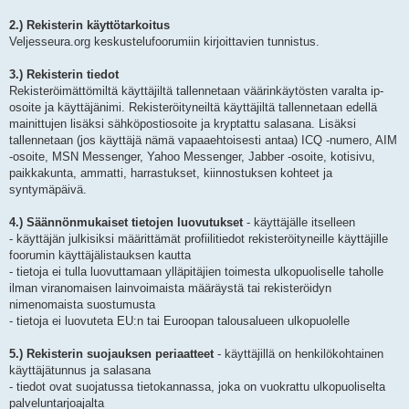
2.) Rekisterin käyttötarkoitus
Veljesseura.org keskustelufoorumiin kirjoittavien tunnistus.
3.) Rekisterin tiedot
Rekisteröimättömiltä käyttäjiltä tallennetaan väärinkäytösten varalta ip-
osoite ja käyttäjänimi. Rekisteröityneiltä käyttäjiltä tallennetaan edellä
mainittujen lisäksi sähköpostiosoite ja kryptattu salasana. Lisäksi
tallennetaan (jos käyttäjä nämä vapaaehtoisesti antaa) ICQ -numero, AIM
-osoite, MSN Messenger, Yahoo Messenger, Jabber -osoite, kotisivu,
paikkakunta, ammatti, harrastukset, kiinnostuksen kohteet ja
syntymäpäivä.
4.) Säännönmukaiset tietojen luovutukset
- käyttäjälle itselleen
- käyttäjän julkisiksi määrittämät profiilitiedot rekisteröityneille käyttäjille
foorumin käyttäjälistauksen kautta
- tietoja ei tulla luovuttamaan ylläpitäjien toimesta ulkopuoliselle taholle
ilman viranomaisen lainvoimaista määräystä tai rekisteröidyn
nimenomaista suostumusta
- tietoja ei luovuteta EU:n tai Euroopan talousalueen ulkopuolelle
5.) Rekisterin suojauksen periaatteet
- käyttäjillä on henkilökohtainen
käyttäjätunnus ja salasana
- tiedot ovat suojatussa tietokannassa, joka on vuokrattu ulkopuoliselta
palveluntarjoajalta