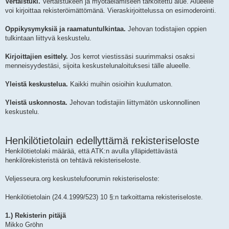
Vertaistuki.
Vertaistukeen ja myötäelämiseen tarkoitettu alue. Alueelle
voi kirjoittaa rekisteröimättömänä. Vieraskirjoittelussa on esimoderointi.
Oppikysymyksiä ja raamatuntulkintaa.
Jehovan todistajien oppien
tulkintaan liittyvä keskustelu.
Kirjoittajien esittely.
Jos kerrot viestissäsi suurimmaksi osaksi
menneisyydestäsi, sijoita keskustelunaloituksesi tälle alueelle.
Yleistä keskustelua.
Kaikki muihin osioihin kuulumaton.
Yleistä uskonnosta.
Jehovan todistajiin liittymätön uskonnollinen
keskustelu.
Henkilötietolain edellyttämä rekisteriseloste
Henkilötietolaki määrää, että ATK:n avulla ylläpidettävästä
henkilörekisteristä on tehtävä rekisteriseloste.
Veljesseura.org keskustelufoorumin rekisteriseloste:
Henkilötietolain (24.4.1999/523) 10 §:n tarkoittama rekisteriseloste.
1.) Rekisterin pitäjä
Mikko Gröhn