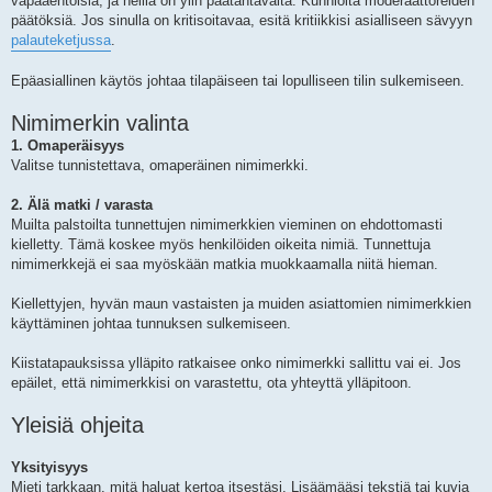
vapaaehtoisia, ja heillä on ylin päätäntävalta. Kunnioita moderaattoreiden
päätöksiä. Jos sinulla on kritisoitavaa, esitä kritiikkisi asialliseen sävyyn
palauteketjussa
.
Epäasiallinen käytös johtaa tilapäiseen tai lopulliseen tilin sulkemiseen.
Nimimerkin valinta
1. Omaperäisyys
Valitse tunnistettava, omaperäinen nimimerkki.
2. Älä matki / varasta
Muilta palstoilta tunnettujen nimimerkkien vieminen on ehdottomasti
kielletty. Tämä koskee myös henkilöiden oikeita nimiä. Tunnettuja
nimimerkkejä ei saa myöskään matkia muokkaamalla niitä hieman.
Kiellettyjen, hyvän maun vastaisten ja muiden asiattomien nimimerkkien
käyttäminen johtaa tunnuksen sulkemiseen.
Kiistatapauksissa ylläpito ratkaisee onko nimimerkki sallittu vai ei. Jos
epäilet, että nimimerkkisi on varastettu, ota yhteyttä ylläpitoon.
Yleisiä ohjeita
Yksityisyys
Mieti tarkkaan, mitä haluat kertoa itsestäsi. Lisäämääsi tekstiä tai kuvia