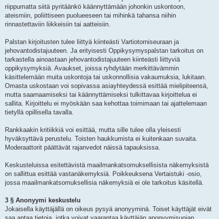
riippumatta siitä pyritäänkö käännyttämään johonkin uskontoon,
ateismiin, poliittiseen puolueeseen tai mihinkä tahansa niihin
rinnastettaviin liikkeisiin tai aatteisiin.
Palstan kirjoitusten tulee liittyä kiinteästi Vartiotorniseuraan ja
jehovantodistajuuteen. Ja erityisesti Oppikysymyspalstan tarkoitus on
tarkastella ainoastaan jehovantodistajuuteen kiinteästi liittyviä
oppikysymyksiä. Avaukset, joissa ryhdytään merkittävämmin
käsittelemään muita uskontoja tai uskonnollisia vakaumuksia, lukitaan.
Omasta uskostaan voi sopivassa asiayhteydessä esittää mielipiteensä,
mutta saarnaamiseksi tai käännyttämiseksi tulkittavaa kirjoittelua ei
sallita. Kirjoittelu ei myöskään saa kehottaa toimimaan tai ajattelemaan
tietyllä opillisella tavalla.
Rankkaakin kritiikkiä voi esittää, mutta sille tulee olla yleisesti
hyväksyttävä perustelu. Toisten haukkumista ei kuitenkaan suvaita.
Moderaattorit päättävät rajanvedot näissä tapauksissa.
Keskusteluissa esitettävistä maailmankatsomuksellisista näkemyksistä
on sallittua esittää vastanäkemyksiä. Poikkeuksena Vertaistuki -osio,
jossa maailmankatsomuksellisia näkemyksiä ei ole tarkoitus käsitellä.
3 § Anonyymi keskustelu
Jokaisella käyttäjällä on oikeus pysyä anonyyminä. Toiset käyttäjät eivät
saa antaa tietoja, jotka voivat vaarantaa käyttäjän anonyymisuojan.