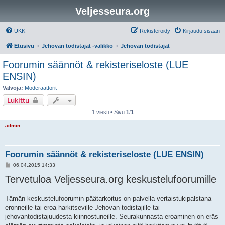
Veljesseura.org
UKK
Rekisteröidy
Kirjaudu sisään
Etusivu
Jehovan todistajat -valikko
Jehovan todistajat
Foorumin säännöt & rekisteriseloste (LUE
ENSIN)
Valvoja:
Moderaattorit
Lukittu
1 viesti • Sivu
1
/
1
admin
Foorumin säännöt & rekisteriseloste (LUE ENSIN)
V
06.04.2015 14:33
i
Tervetuloa Veljesseura.org keskustelufoorumille
e
s
t
i
Tämän keskustelufoorumin päätarkoitus on palvella vertaistukipalstana
eronneille tai eroa harkitseville Jehovan todistajille tai
jehovantodistajuudesta kiinnostuneille. Seurakunnasta eroaminen on eräs