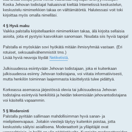
Koska Jehovan todistajat haluaisivat kieltää Internetissä keskustelun,
keskustelu nimimerkkien takaa on välttämätöntä. Halutessasi voit toki
kirjoittaa myös omalla nimelläsi.
4 § Hyvä maku
Vaikka palstalla kirjoitellaankin nimimerkkien takaa, älä kirjoita sellaisia
asioita, joita et pystyisi kasvokkain sanomaan. Noudata siis hyviä tapoja!
Palstalla ei myöskään sovi hyökätä mitään ihmisryhmää vastaan. (Eri
rotuiset, seksuaalivähemmistöt tms.)
Lisää hyviä neuvoja löydät
Netiketistä
.
Julkisuudessa esiintyvään Jehovan todistajaan, joka ei kuitenkaan
julkisuudessa esiinny Jehovan todistajana, voi viitata informatiivisesti,
mutta henkilön toiminnan laajemmasta käsittelystä tulee pidättyä.
Korkeassa asemassa järjestössä olevia tai julkisuudessa Jehovan
todistajina esiintyviä henkilöitä ja heidän tekemisiään jehovantodistajana
voi käsitellä vapaammin.
5 § Moderointi
Palstalla pyritään sallimaan mahdollisimman hyvä sanan- ja
mielipiteenvapaus. Joitakin viestejä täytyy kuitenkin poistaa, jotta
keskustelu säilyisi asiallisena. Moderaattorit ja ylläpitäjät ovat