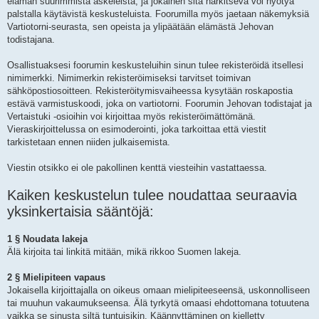
elämän suurimmista askeleista, ja jokainen sitä harkitseva voi hyötyä
palstalla käytävistä keskusteluista. Foorumilla myös jaetaan näkemyksiä
Vartiotorni-seurasta, sen opeista ja ylipäätään elämästä Jehovan
todistajana.
Osallistuaksesi foorumin keskusteluihin sinun tulee rekisteröidä itsellesi
nimimerkki. Nimimerkin rekisteröimiseksi tarvitset toimivan
sähköpostiosoitteen. Rekisteröitymisvaiheessa kysytään roskapostia
estävä varmistuskoodi, joka on vartiotorni. Foorumin Jehovan todistajat ja
Vertaistuki -osioihin voi kirjoittaa myös rekisteröimättömänä.
Vieraskirjoittelussa on esimoderointi, joka tarkoittaa että viestit
tarkistetaan ennen niiden julkaisemista.
Viestin otsikko ei ole pakollinen kenttä viesteihin vastattaessa.
Kaiken keskustelun tulee noudattaa seuraavia
yksinkertaisia sääntöjä:
1 § Noudata lakeja
Älä kirjoita tai linkitä mitään, mikä rikkoo Suomen lakeja.
2 § Mielipiteen vapaus
Jokaisella kirjoittajalla on oikeus omaan mielipiteeseensä, uskonnolliseen
tai muuhun vakaumukseensa. Älä tyrkytä omaasi ehdottomana totuutena
vaikka se sinusta siltä tuntuisikin. Käännyttäminen on kielletty