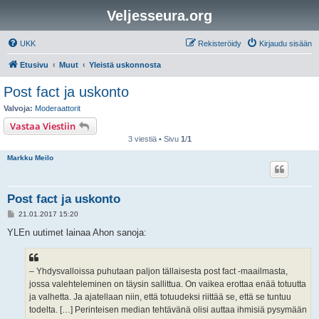
Veljesseura.org
UKK
Rekisteröidy
Kirjaudu sisään
Etusivu
Muut
Yleistä uskonnosta
Post fact ja uskonto
Valvoja:
Moderaattorit
Vastaa Viestiin
3 viestiä • Sivu
1
/
1
Markku Meilo
Post fact ja uskonto
V
21.01.2017 15:20
i
e
YLEn uutimet lainaa Ahon sanoja:
s
t
i
– Yhdysvalloissa puhutaan paljon tällaisesta post fact -maailmasta,
jossa valehteleminen on täysin sallittua. On vaikea erottaa enää totuutta
ja valhetta. Ja ajatellaan niin, että totuudeksi riittää se, että se tuntuu
todelta. […] Perinteisen median tehtävänä olisi auttaa ihmisiä pysymään