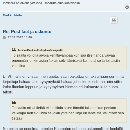
Ihmisellä on oikeus yksilönä - määrätä oma kohtalonsa.
Markku Meilo
Re: Post fact ja uskonto
V
22.01.2017 10:46
i
e
s
JarkkeParkkeBabylon5 kirjoitti:
t
i
Toisaalta voi olla aivoja kehittävämpää kun saa itse nähdä vaivaa
enemmän jonkin asian faktan selvittämiseksi kuin että se tarjoiltaisiin
valmiina.
Ei Vt-mallinen viivaaminen opeta, vaan pakottaa omaksumaan sen mitä
kirjoittaja haluaa. Jos kysymyksiä haluaa johonkin kohdistaa, niin sitten
koko litanian loppuun ja kysymykset hieman eri kulmasta kuin suora
teksti.
Toisaalta mistä tietää että milloin sitten törmää faktaan kun penkoo
vaikkapa nettiä? Onko se jokin yhteinen linja eri lähteistä, vai miten sen
tietää?
Se onkin se ongelma, etenkin Raamatun suhteen uskonnolliset henkilöt