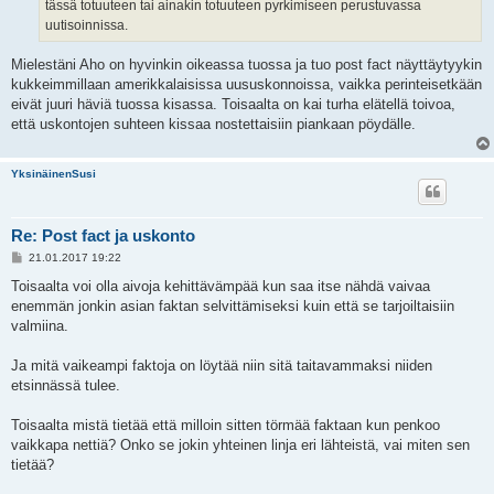
tässä totuuteen tai ainakin totuuteen pyrkimiseen perustuvassa
uutisoinnissa.
Mielestäni Aho on hyvinkin oikeassa tuossa ja tuo post fact näyttäytyykin
kukkeimmillaan amerikkalaisissa uususkonnoissa, vaikka perinteisetkään
eivät juuri häviä tuossa kisassa. Toisaalta on kai turha elätellä toivoa,
että uskontojen suhteen kissaa nostettaisiin piankaan pöydälle.
YksinäinenSusi
Re: Post fact ja uskonto
V
21.01.2017 19:22
i
e
Toisaalta voi olla aivoja kehittävämpää kun saa itse nähdä vaivaa
s
enemmän jonkin asian faktan selvittämiseksi kuin että se tarjoiltaisiin
t
i
valmiina.
Ja mitä vaikeampi faktoja on löytää niin sitä taitavammaksi niiden
etsinnässä tulee.
Toisaalta mistä tietää että milloin sitten törmää faktaan kun penkoo
vaikkapa nettiä? Onko se jokin yhteinen linja eri lähteistä, vai miten sen
tietää?