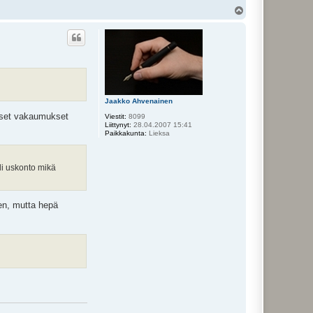
Y
l
ö
s
Jaakko Ahvenainen
liset vakaumukset
Viestit:
8099
Liittynyt:
28.04.2007 15:41
Paikkakunta:
Lieksa
oli uskonto mikä
een, mutta hepä