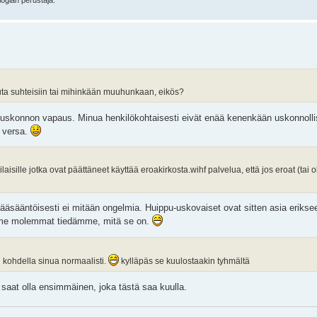
logian perustaja.
uta suhteisiin tai mihinkään muuhunkaan, eikös?
e uskonnon vapaus. Minua henkilökohtaisesti eivät enää kenenkään uskonnol
e versa.
isille jotka ovat päättäneet käyttää eroakirkosta.wihf palvelua, että jos eroat (tai 
. Pääsääntöisesti ei mitään ongelmia. Huippu-uskovaiset ovat sitten asia eriks
o, me molemmat tiedämme, mitä se on.
an kohdella sinua normaalisti.
kylläpäs se kuulostaakin tyhmältä
saat olla ensimmäinen, joka tästä saa kuulla.