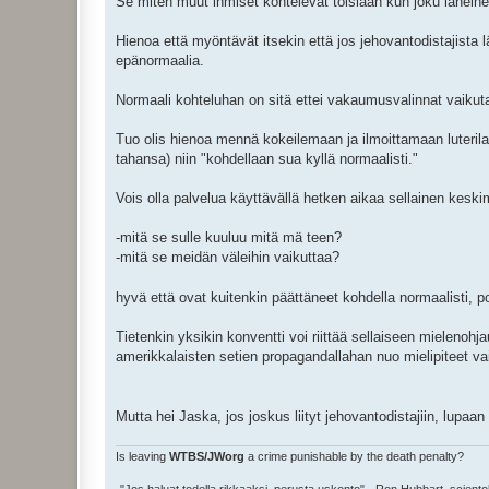
Se miten muut ihmiset kohtelevat toisiaan kun joku läheinen 
Hienoa että myöntävät itsekin että jos jehovantodistajista
epänormaalia.
Normaali kohteluhan on sitä ettei vakaumusvalinnat vaikut
Tuo olis hienoa mennä kokeilemaan ja ilmoittamaan luterilais
tahansa) niin "kohdellaan sua kyllä normaalisti."
Vois olla palvelua käyttävällä hetken aikaa sellainen kes
-mitä se sulle kuuluu mitä mä teen?
-mitä se meidän väleihin vaikuttaa?
hyvä että ovat kuitenkin päättäneet kohdella normaalisti, p
Tietenkin yksikin konventti voi riittää sellaiseen mielenoh
amerikkalaisten setien propagandallahan nuo mielipiteet va
Mutta hei Jaska, jos joskus liityt jehovantodistajiin, lupaa
Is leaving
WTBS/JWorg
a crime punishable by the death penalty?