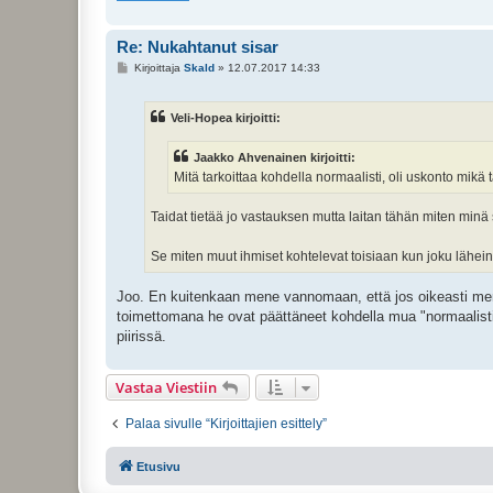
Re: Nukahtanut sisar
V
Kirjoittaja
Skald
»
12.07.2017 14:33
i
e
s
Veli-Hopea kirjoitti:
t
i
Jaakko Ahvenainen kirjoitti:
Mitä tarkoittaa kohdella normaalisti, oli uskonto mikä
Taidat tietää jo vastauksen mutta laitan tähän miten minä 
Se miten muut ihmiset kohtelevat toisiaan kun joku läheine
Joo. En kuitenkaan mene vannomaan, että jos oikeasti menis
toimettomana he ovat päättäneet kohdella mua "normaalisti"
piirissä.
Vastaa Viestiin
Palaa sivulle “Kirjoittajien esittely”
Etusivu