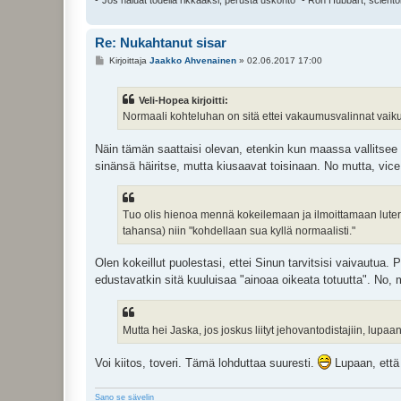
-"Jos haluat todella rikkaaksi, perusta uskonto" - Ron Hubbart, sciento
Re: Nukahtanut sisar
V
Kirjoittaja
Jaakko Ahvenainen
»
02.06.2017 17:00
i
e
s
Veli-Hopea kirjoitti:
t
i
Normaali kohteluhan on sitä ettei vakaumusvalinnat vaik
Näin tämän saattaisi olevan, etenkin kun maassa vallitse
sinänsä häiritse, mutta kiusaavat toisinaan. No mutta, vic
Tuo olis hienoa mennä kokeilemaan ja ilmoittamaan luterila
tahansa) niin "kohdellaan sua kyllä normaalisti."
Olen kokeillut puolestasi, ettei Sinun tarvitsisi vaivautua
edustavatkin sitä kuuluisaa "ainoaa oikeata totuutta". N
Mutta hei Jaska, jos joskus liityt jehovantodistajiin, lupa
Voi kiitos, toveri. Tämä lohduttaa suuresti.
Lupaan, että 
Sano se sävelin