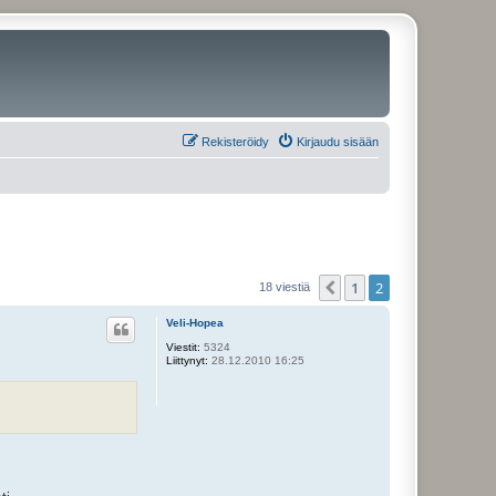
Rekisteröidy
Kirjaudu sisään
1
2
Edellinen
18 viestiä
Veli-Hopea
Viestit:
5324
Liittynyt:
28.12.2010 16:25