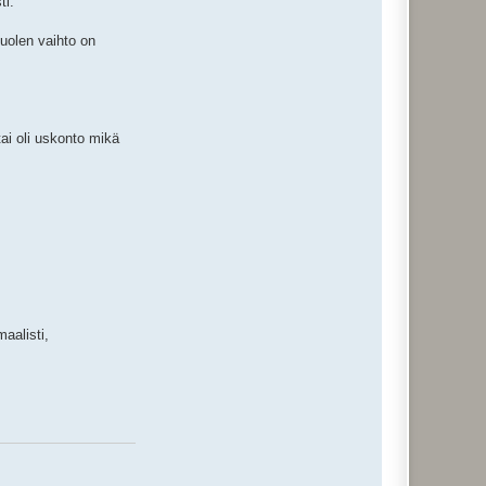
ti.
puolen vaihto on
tai oli uskonto mikä
aalisti,