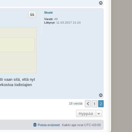
Y
l
ö
Skald
s
Viestit:
49
Liittynyt:
11.03.2017 21:24
i vaan sitä, että nyt
rkostoa todistajien
Y
l
1
2
ö
Edellinen
18 viestiä
s
Hyppää
Poista evästeet
Kaikki ajat ovat
UTC+03:00