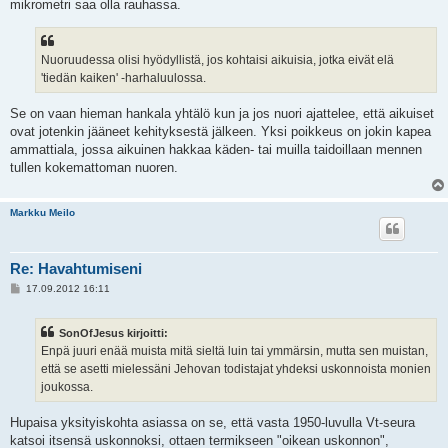
mikrometri saa olla rauhassa.
Nuoruudessa olisi hyödyllistä, jos kohtaisi aikuisia, jotka eivät elä
'tiedän kaiken' -harhaluulossa.
Se on vaan hieman hankala yhtälö kun ja jos nuori ajattelee, että aikuiset
ovat jotenkin jääneet kehityksestä jälkeen. Yksi poikkeus on jokin kapea
ammattiala, jossa aikuinen hakkaa käden- tai muilla taidoillaan mennen
tullen kokemattoman nuoren.
Markku Meilo
Re: Havahtumiseni
V
17.09.2012 16:11
i
e
s
SonOfJesus kirjoitti:
t
i
Enpä juuri enää muista mitä sieltä luin tai ymmärsin, mutta sen muistan,
että se asetti mielessäni Jehovan todistajat yhdeksi uskonnoista monien
joukossa.
Hupaisa yksityiskohta asiassa on se, että vasta 1950-luvulla Vt-seura
katsoi itsensä uskonnoksi, ottaen termikseen "oikean uskonnon",