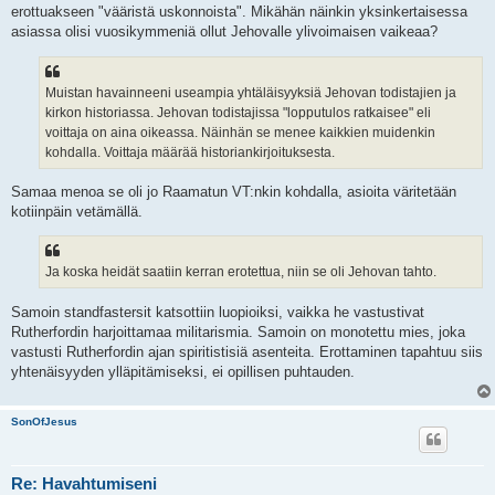
erottuakseen "vääristä uskonnoista". Mikähän näinkin yksinkertaisessa
asiassa olisi vuosikymmeniä ollut Jehovalle ylivoimaisen vaikeaa?
Muistan havainneeni useampia yhtäläisyyksiä Jehovan todistajien ja
kirkon historiassa. Jehovan todistajissa "lopputulos ratkaisee" eli
voittaja on aina oikeassa. Näinhän se menee kaikkien muidenkin
kohdalla. Voittaja määrää historiankirjoituksesta.
Samaa menoa se oli jo Raamatun VT:nkin kohdalla, asioita väritetään
kotiinpäin vetämällä.
Ja koska heidät saatiin kerran erotettua, niin se oli Jehovan tahto.
Samoin standfastersit katsottiin luopioiksi, vaikka he vastustivat
Rutherfordin harjoittamaa militarismia. Samoin on monotettu mies, joka
vastusti Rutherfordin ajan spiritistisiä asenteita. Erottaminen tapahtuu siis
yhtenäisyyden ylläpitämiseksi, ei opillisen puhtauden.
SonOfJesus
Re: Havahtumiseni