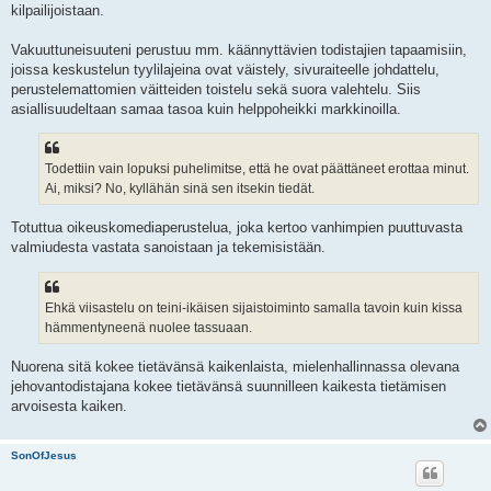
kilpailijoistaan.
Vakuuttuneisuuteni perustuu mm. käännyttävien todistajien tapaamisiin,
joissa keskustelun tyylilajeina ovat väistely, sivuraiteelle johdattelu,
perustelemattomien väitteiden toistelu sekä suora valehtelu. Siis
asiallisuudeltaan samaa tasoa kuin helppoheikki markkinoilla.
Todettiin vain lopuksi puhelimitse, että he ovat päättäneet erottaa minut.
Ai, miksi? No, kyllähän sinä sen itsekin tiedät.
Totuttua oikeuskomediaperustelua, joka kertoo vanhimpien puuttuvasta
valmiudesta vastata sanoistaan ja tekemisistään.
Ehkä viisastelu on teini-ikäisen sijaistoiminto samalla tavoin kuin kissa
hämmentyneenä nuolee tassuaan.
Nuorena sitä kokee tietävänsä kaikenlaista, mielenhallinnassa olevana
jehovantodistajana kokee tietävänsä suunnilleen kaikesta tietämisen
arvoisesta kaiken.
SonOfJesus