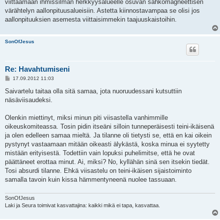
viittaamaan ihmissilmän herkkyysalueelle osuvan sähkömagneettisen
värähtelyn aallonpituusalueisiin. Astetta kiinnostavampaa se olisi jos
aallonpituuksien asemesta viittaisimmekin taajuuskaistoihin.
SonOfJesus
Re: Havahtumiseni
V
17.09.2012 11:03
i
e
Saivartelu taitaa olla sitä samaa, jota nuoruudessani kutsuttiin
s
näsäviisaudeksi.
t
i
Olenkin miettinyt, miksi minun piti viisastella vanhimmille
oikeuskomiteassa. Tosin pidin itseäni silloin tunneperäisesti teini-ikäisenä
ja olen edelleen samaa mieltä. Ja tilanne oli tietysti se, että en kai oikein
pystynyt vastaamaan mitään oikeasti älykästä, koska minua ei syytetty
mistään erityisestä. Todettiin vain lopuksi puhelimitse, että he ovat
päättäneet erottaa minut. Ai, miksi? No, kyllähän sinä sen itsekin tiedät.
Tosi absurdi tilanne. Ehkä viisastelu on teini-ikäisen sijaistoiminto
samalla tavoin kuin kissa hämmentyneenä nuolee tassuaan.
SonOfJesus
Laki ja Seura toimivat kasvattajina: kaikki mikä ei tapa, kasvattaa.