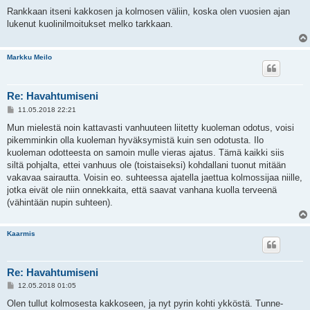
i
e
Rankkaan itseni kakkosen ja kolmosen väliin, koska olen vuosien ajan
s
lukenut kuolinilmoitukset melko tarkkaan.
t
i
Markku Meilo
Re: Havahtumiseni
V
11.05.2018 22:21
i
e
Mun mielestä noin kattavasti vanhuuteen liitetty kuoleman odotus, voisi
s
pikemminkin olla kuoleman hyväksymistä kuin sen odotusta. Ilo
t
i
kuoleman odotteesta on samoin mulle vieras ajatus. Tämä kaikki siis
siltä pohjalta, ettei vanhuus ole (toistaiseksi) kohdallani tuonut mitään
vakavaa sairautta. Voisin eo. suhteessa ajatella jaettua kolmossijaa niille,
jotka eivät ole niin onnekkaita, että saavat vanhana kuolla terveenä
(vähintään nupin suhteen).
Kaarmis
Re: Havahtumiseni
V
12.05.2018 01:05
i
e
Olen tullut kolmosesta kakkoseen, ja nyt pyrin kohti ykköstä. Tunne-
s