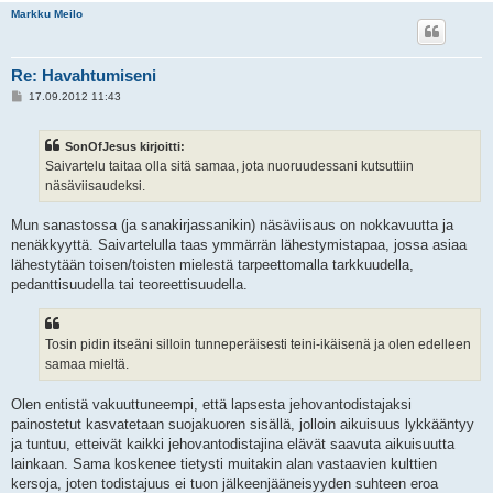
Markku Meilo
Re: Havahtumiseni
V
17.09.2012 11:43
i
e
s
SonOfJesus kirjoitti:
t
i
Saivartelu taitaa olla sitä samaa, jota nuoruudessani kutsuttiin
näsäviisaudeksi.
Mun sanastossa (ja sanakirjassanikin) näsäviisaus on nokkavuutta ja
nenäkkyyttä. Saivartelulla taas ymmärrän lähestymistapaa, jossa asiaa
lähestytään toisen/toisten mielestä tarpeettomalla tarkkuudella,
pedanttisuudella tai teoreettisuudella.
Tosin pidin itseäni silloin tunneperäisesti teini-ikäisenä ja olen edelleen
samaa mieltä.
Olen entistä vakuuttuneempi, että lapsesta jehovantodistajaksi
painostetut kasvatetaan suojakuoren sisällä, jolloin aikuisuus lykkääntyy
ja tuntuu, etteivät kaikki jehovantodistajina elävät saavuta aikuisuutta
lainkaan. Sama koskenee tietysti muitakin alan vastaavien kulttien
kersoja, joten todistajuus ei tuon jälkeenjääneisyyden suhteen eroa