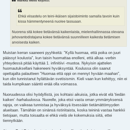
Markku Meilo kirjoitti:
Ehkä viisastelu on teini-ikäisen sijaistoiminto samalla tavoin kuin
kissa hämmentyneenä nuolee tassuaan.
Nuorena sitä kokee tietävänsä kaikenlaista, mielenhallinnassa olevana
jehovantodistajana kokee tietävänsä suunnilleen kaikesta tietämisen
arvoisesta kaiken.
Muistan kerran saaneeni pyyhkeitä: "Kyllä huomaa, että poika on juuri
päässyt koulusta", kun taisin huomattaa enolleni, että alkaa -verbin
yhteydessä pitää käyttää 1. infinitiivi -muotoa. Nykyisin ajattelen
huomautuksellani hakeneeni hyväksyntää. Koulussa olin saanut
opettajalta palautteen "Huomaa että oppi on mennyt hyvään maahan",
kun olin tunnistanut hylättävän svetisismin. Kieli vaan kun kehittyy, niin ei
taida kumpikaan sääntö enää olla voimassa.
Nuoruudessa olisi hyödyllistä, jos kohtaisi aikuisia, jotka eivät elä 'tiedän
kaiken' -harhaluulossa. Nuorelle, joka etsii vasta oman ymmärryksensä
rajoja, on vaikeaa tunnistaa ja hyväksyä itsessään tietämättömyyden
alueitaan. Tämähän on sinänsä ristiriitaista, koska teininä vastaa hankkii
tietojaan, mutta toisaalta ei ehkä vielä ole kokemuksia siitä, ettei
tiennytkään.