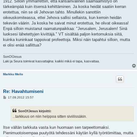
1912. Silloin ymmärrettiin, että kansainvälinen saarnaamistyö on
tärkeämpää kuin itsensä kehittäminen. Ja koska heidät saatiin kerran
erotettua, niin se oli Jehovan tahto. Minullekin sanottiin
oikeuskomiteassa, ettei Jehova sallisi sellaista, kun kerroin heidän
tekevän väärin. Ja koska he saivat minut erotettua, he olivat oikeassa!
Enpä silloin muistanut raamatunpaikkaa: "Jerusalem, Jerusalem! Sinä
luoksesi lähetettyjen kivittäjä." VT sisältää paljon kertomuksia siitä,
kuinka kuninkaat tappoivat profeettoja. Miksi näin tapahtui silloin, mutta
ei olisi enää sallittua?
SonOfJesus
Laki ja Seura toimivat kasvattajina: kaikki mikä ei tapa, kasvattaa.
Markku Meilo
Re: Havahtumiseni
V
17.09.2012 15:57
i
e
s
SonOfJesus kirjoitti:
t
i
...tarkkuus on niin helppoa sitten siviilissäkin.
Itse vältän tarkkuta vasta kun huomaan sen tarpeettomaksi.
Pienimuotoisempaa puutyötä tehdessäni käytän kyllä työntömittaa, mutta