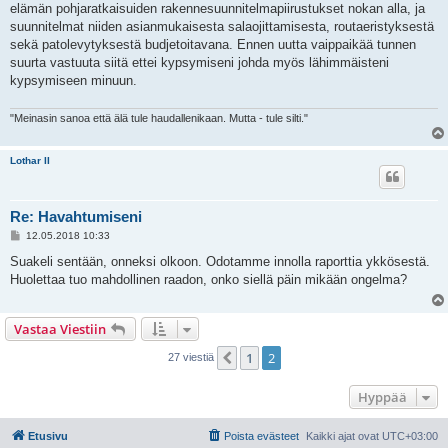
elämän pohjaratkaisuiden rakennesuunnitelmapiirustukset nokan alla, ja
t
i
suunnitelmat niiden asianmukaisesta salaojittamisesta, routaeristyksestä
sekä patolevytyksestä budjetoitavana. Ennen uutta vaippaikää tunnen
suurta vastuuta siitä ettei kypsymiseni johda myös lähimmäisteni
kypsymiseen minuun.
"Meinasin sanoa että älä tule haudallenikaan. Mutta - tule silti."
Lothar II
Re: Havahtumiseni
V
12.05.2018 10:33
i
e
Suakeli sentään, onneksi olkoon. Odotamme innolla raporttia ykkösestä.
s
Huolettaa tuo mahdollinen raadon, onko siellä päin mikään ongelma?
t
i
Vastaa Viestiin
1
2
Edellinen
27 viestiä
Hyppää
Etusivu
Poista evästeet
Kaikki ajat ovat
UTC+03:00