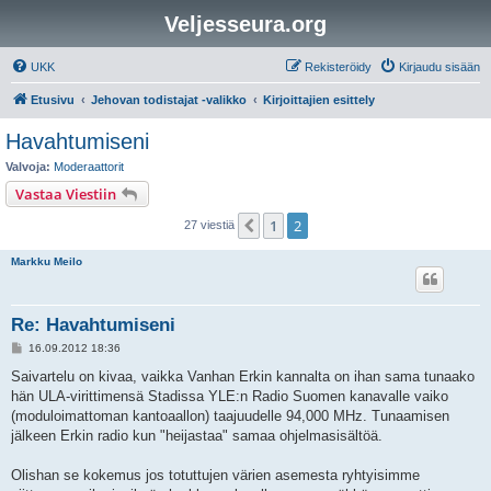
Veljesseura.org
UKK
Rekisteröidy
Kirjaudu sisään
Etusivu
Jehovan todistajat -valikko
Kirjoittajien esittely
Havahtumiseni
Valvoja:
Moderaattorit
Vastaa Viestiin
1
2
Edellinen
27 viestiä
Markku Meilo
Re: Havahtumiseni
V
16.09.2012 18:36
i
e
Saivartelu on kivaa, vaikka Vanhan Erkin kannalta on ihan sama tunaako
s
hän ULA-virittimensä Stadissa YLE:n Radio Suomen kanavalle vaiko
t
i
(moduloimattoman kantoaallon) taajuudelle 94,000 MHz. Tunaamisen
jälkeen Erkin radio kun "heijastaa" samaa ohjelmasisältöä.
Olishan se kokemus jos totuttujen värien asemesta ryhtyisimme