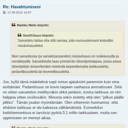
Re: Havahtumiseni
V
17.09.2012 14:07
i
e
s
Markku Meilo kirjoitti:
t
i
SonOfJesus kirjoitti:
Saivartelu taitaa olla sitä samaa, jota nuoruudessani kutsuttiin
näsäviisaudeksi.
Mun sanastossa (ja sanakirjassanikin) näsäviisaus on nokkavuutta ja
nenäkkyyttä. Saivartelulla taas ymmärrän lähestymistapaa, jossa asiaa
lähestytään toisen/toisten mielestä tarpeettomalla tarkkuudella,
pedanttisuudella tai teoreettisuudella.
Joo, kyllä tämä määritelmä sopii minun ajatuksiini paremmin kuin oma
esittämäni. Pedanttisuus on kovin tarpeen vanhassa ammatissani. Siitä
on sitten saivartelun mielihyväkin ehkä peräisin, koska tarkkuus on niin
helppoa sitten siviilissäkin. Minusta onkin esitetty että olen "pilkun päälle
pilkku". Tämän joudun myöntämään. Olen sittemmin huomannut, että
ehdoton tarkkuus ei ole kaikessa välttämätöntä. Esimerkiksi
keittiöremontissa ei tarvitsisi pyrkiä 0,1 millin tarkkuuteen, mutta sen
oppimiseen on mennyt aikaa.