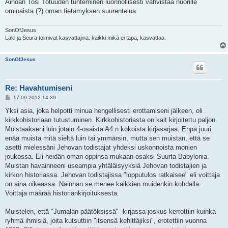
Ainoan Tosi Totuuden tunteminen luonnollisesti vahvistaa nuorille
ominaista (?) oman tietämyksen suurentelua.
SonOfJesus
Laki ja Seura toimivat kasvattajina: kaikki mikä ei tapa, kasvattaa.
SonOfJesus
Re: Havahtumiseni
V
17.09.2012 14:39
i
e
Yksi asia, joka helpotti minua hengellisesti erottamiseni jälkeen, oli
s
kirkkohistoriaan tutustuminen. Kirkkohistoriasta on kait kirjoitettu paljon.
t
i
Muistaakseni luin jotain 4-osaista A4:n kokoista kirjasarjaa. Enpä juuri
enää muista mitä sieltä luin tai ymmärsin, mutta sen muistan, että se
asetti mielessäni Jehovan todistajat yhdeksi uskonnoista monien
joukossa. Eli heidän oman oppinsa mukaan osaksi Suurta Babylonia.
Muistan havainneeni useampia yhtäläisyyksiä Jehovan todistajien ja
kirkon historiassa. Jehovan todistajissa "lopputulos ratkaisee" eli voittaja
on aina oikeassa. Näinhän se menee kaikkien muidenkin kohdalla.
Voittaja määrää historiankirjoituksesta.
Muistelen, että "Jumalan päätöksissä" -kirjassa joskus kerrottiin kuinka
ryhmä ihmisiä, joita kutsuttiin "itsensä kehittäjiksi", erotettiin vuonna