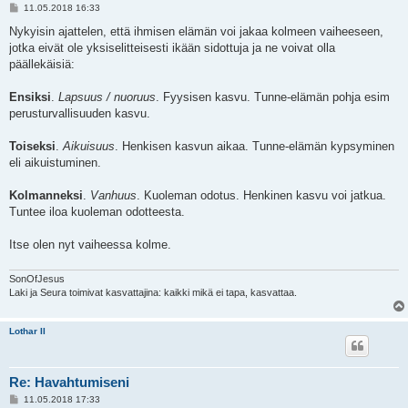
V
11.05.2018 16:33
i
e
Nykyisin ajattelen, että ihmisen elämän voi jakaa kolmeen vaiheeseen,
s
jotka eivät ole yksiselitteisesti ikään sidottuja ja ne voivat olla
t
i
päällekäisiä:
Ensiksi
.
Lapsuus / nuoruus
. Fyysisen kasvu. Tunne-elämän pohja esim
perusturvallisuuden kasvu.
Toiseksi
.
Aikuisuus
. Henkisen kasvun aikaa. Tunne-elämän kypsyminen
eli aikuistuminen.
Kolmanneksi
.
Vanhuus
. Kuoleman odotus. Henkinen kasvu voi jatkua.
Tuntee iloa kuoleman odotteesta.
Itse olen nyt vaiheessa kolme.
SonOfJesus
Laki ja Seura toimivat kasvattajina: kaikki mikä ei tapa, kasvattaa.
Lothar II
Re: Havahtumiseni
V
11.05.2018 17:33