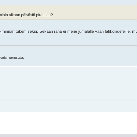
 mihin aikaan päivästä pirauttaa?
iminnan tukemiseksi. Sekään raha ei mene jumalalle vaan lahkoliidereille, mu
logian perustaja.