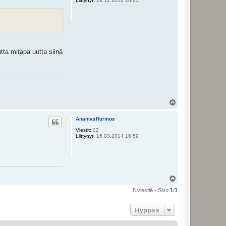
Liittynyt:
28.12.2010 16:25
tta mitäpä uutta siinä
Y
l
ö
AnaniasHurmos
s
Viestit:
22
Liittynyt:
15.03.2014 16:59
Y
l
8 viestiä • Sivu
1
/
1
ö
s
Hyppää