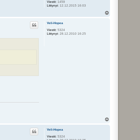
Viestit:
1459
Liittynyt:
12.12.2015 16:03
Y
l
ö
Veli-Hopea
s
Viestit:
5324
Liittynyt:
28.12.2010 16:25
Y
l
ö
Veli-Hopea
s
Viestit:
5324