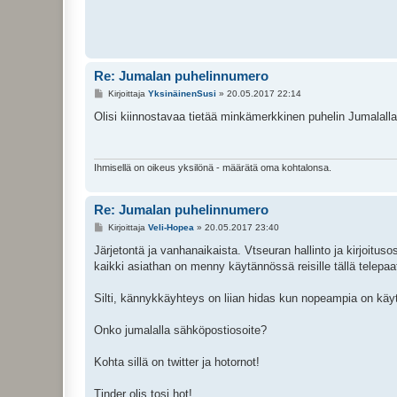
Re: Jumalan puhelinnumero
V
Kirjoittaja
YksinäinenSusi
»
20.05.2017 22:14
i
e
Olisi kiinnostavaa tietää minkämerkkinen puhelin Jumalalla
s
t
i
Ihmisellä on oikeus yksilönä - määrätä oma kohtalonsa.
Re: Jumalan puhelinnumero
V
Kirjoittaja
Veli-Hopea
»
20.05.2017 23:40
i
e
Järjetontä ja vanhanaikaista. Vtseuran hallinto ja kirjoitus
s
kaikki asiathan on menny käytännössä reisille tällä telepaat
t
i
Silti, kännykkäyhteys on liian hidas kun nopeampia on käyte
Onko jumalalla sähköpostiosoite?
Kohta sillä on twitter ja hotornot!
Tinder olis tosi hot!