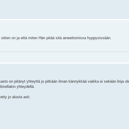
 sitten on ja että miten Hän pitää sitä aineettomissa hyppysissään.
osasto on pitänyt yhteyttä jo pitkään ilman kännykkää vaikka ei sekään linja ol
tisellakin yhteydellä.
tty jo alusta asti.