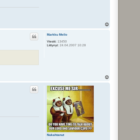
Y
l
ö
Markku Meilo
s
Viestit:
13450
Liittynyt:
24.04.2007 10:28
Y
l
ö
s
Nukahtanut