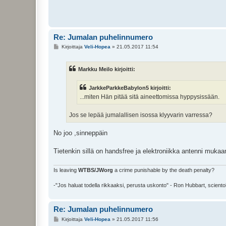
Re: Jumalan puhelinnumero
V
Kirjoittaja
Veli-Hopea
»
21.05.2017 11:54
i
e
s
Markku Meilo kirjoitti:
t
i
JarkkeParkkeBabylon5 kirjoitti:
...miten Hän pitää sitä aineettomissa hyppysissään.
Jos se lepää jumalallisen isossa klyyvarin varressa?
No joo ,sinneppäin
Tietenkin sillä on handsfree ja elektroniikka antenni mukaan
Is leaving
WTBS/JWorg
a crime punishable by the death penalty?
-"Jos haluat todella rikkaaksi, perusta uskonto" - Ron Hubbart, sciento
Re: Jumalan puhelinnumero
V
Kirjoittaja
Veli-Hopea
»
21.05.2017 11:56
i