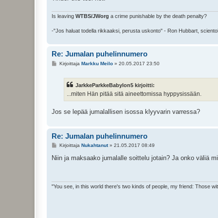
Is leaving
WTBS/JWorg
a crime punishable by the death penalty?
-"Jos haluat todella rikkaaksi, perusta uskonto" - Ron Hubbart, sciento
Re: Jumalan puhelinnumero
V
Kirjoittaja
Markku Meilo
»
20.05.2017 23:50
i
e
s
JarkkeParkkeBabylon5 kirjoitti:
t
i
...miten Hän pitää sitä aineettomissa hyppysissään.
Jos se lepää jumalallisen isossa klyyvarin varressa?
Re: Jumalan puhelinnumero
V
Kirjoittaja
Nukahtanut
»
21.05.2017 08:49
i
e
Niin ja maksaako jumalalle soittelu jotain? Ja onko väliä m
s
t
i
"You see, in this world there's two kinds of people, my friend: Those w