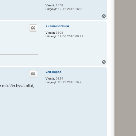
Viestit:
1459
Liittynyt:
12.12.2015 16:03
Y
l
ö
YksinäinenSusi
s
Viestit:
3808
Liittynyt:
19.06.2010 08:27
Y
l
ö
Veli-Hopea
s
Viestit:
5324
Liittynyt:
28.12.2010 16:25
e mikään hyvä ollut,