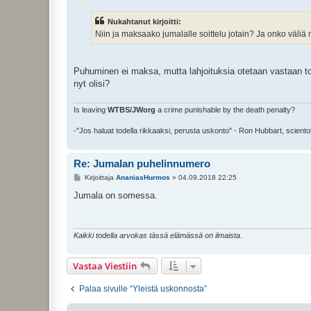
e
s
Nukahtanut kirjoitti:
t
i
Niin ja maksaako jumalalle soittelu jotain? Ja onko väliä
Puhuminen ei maksa, mutta lahjoituksia otetaan vastaan to
nyt olisi?
Is leaving
WTBS/JWorg
a crime punishable by the death penalty?
-"Jos haluat todella rikkaaksi, perusta uskonto" - Ron Hubbart, sciento
Re: Jumalan puhelinnumero
V
Kirjoittaja
AnaniasHurmos
»
04.09.2018 22:25
i
e
Jumala on somessa.
s
t
i
Kaikki todella arvokas tässä elämässä on ilmaista
.
Vastaa Viestiin
Palaa sivulle “Yleistä uskonnosta”