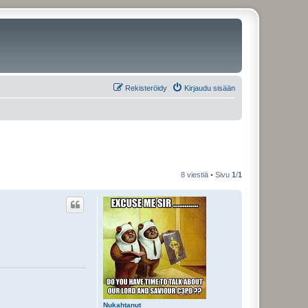
Rekisteröidy
Kirjaudu sisään
8 viestiä • Sivu
1
/
1
Nukahtanut