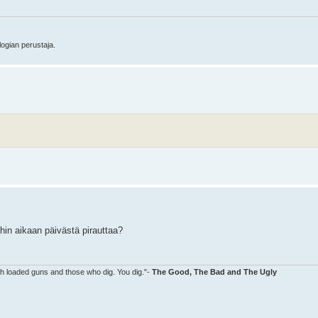
logian perustaja.
ihin aikaan päivästä pirauttaa?
ith loaded guns and those who dig. You dig."-
The Good, The Bad and The Ugly