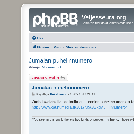
Veljesseura.org
Jehovan todistajat lähitarkastelussa
UKK
Etusivu
Muut
Yleistä uskonnosta
Jumalan puhelinnumero
Valvoja:
Moderaattorit
Vastaa Viestiin
Jumalan puhelinnumero
V
Kirjoittaja
Nukahtanut
»
20.05.2017 21:41
i
e
Zimbabwelaisella pastorilla on Jumalan puhelinnumero ja to
s
http://www.kauhumedia.fi/2017/05/20/kov ... linnumero/
t
i
"You see, in this world there's two kinds of people, my friend: Those w