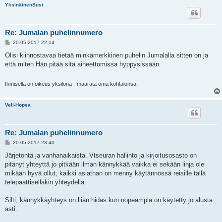
YksinäinenSusi
Re: Jumalan puhelinnumero
V
20.05.2017 22:14
i
e
Olisi kiinnostavaa tietää minkämerkkinen puhelin Jumalalla sitten on ja
s
että miten Hän pitää sitä aineettomissa hyppysissään.
t
i
Ihmisellä on oikeus yksilönä - määrätä oma kohtalonsa.
Veli-Hopea
Re: Jumalan puhelinnumero
V
20.05.2017 23:40
i
e
Järjetontä ja vanhanaikaista. Vtseuran hallinto ja kirjoitusosasto on
s
pitänyt yhteyttä jo pitkään ilman kännykkää vaikka ei sekään linja ole
t
i
mikään hyvä ollut, kaikki asiathan on menny käytännössä reisille tällä
telepaattisellakin yhteydellä.
Silti, kännykkäyhteys on liian hidas kun nopeampia on käytetty jo alusta
asti.