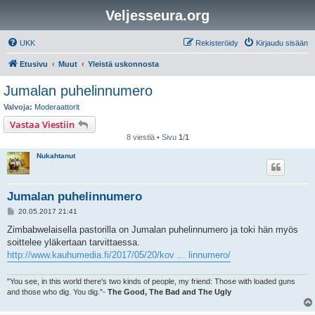
Veljesseura.org
UKK
Rekisteröidy
Kirjaudu sisään
Etusivu
Muut
Yleistä uskonnosta
Jumalan puhelinnumero
Valvoja:
Moderaattorit
Vastaa Viestiin
8 viestiä • Sivu
1
/
1
Nukahtanut
Jumalan puhelinnumero
V
20.05.2017 21:41
i
e
Zimbabwelaisella pastorilla on Jumalan puhelinnumero ja toki hän myös
s
soittelee yläkertaan tarvittaessa.
t
i
http://www.kauhumedia.fi/2017/05/20/kov ... linnumero/
"You see, in this world there's two kinds of people, my friend: Those with loaded guns
and those who dig. You dig."-
The Good, The Bad and The Ugly