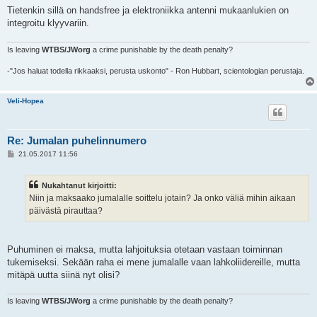
Tietenkin sillä on handsfree ja elektroniikka antenni mukaanlukien on
integroitu klyyvariin.
Is leaving
WTBS/JWorg
a crime punishable by the death penalty?
-"Jos haluat todella rikkaaksi, perusta uskonto" - Ron Hubbart, scientologian perustaja.
Veli-Hopea
Re: Jumalan puhelinnumero
V
21.05.2017 11:56
i
e
s
Nukahtanut kirjoitti:
t
i
Niin ja maksaako jumalalle soittelu jotain? Ja onko väliä mihin aikaan
päivästä pirauttaa?
Puhuminen ei maksa, mutta lahjoituksia otetaan vastaan toiminnan
tukemiseksi. Sekään raha ei mene jumalalle vaan lahkoliidereille, mutta
mitäpä uutta siinä nyt olisi?
Is leaving
WTBS/JWorg
a crime punishable by the death penalty?