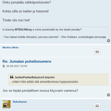
Onko jumalalla sähköpostiosoite?
Kohta sillä on twitter ja hotornot!
Tinder olis tosi hot!
Is leaving
WTBS/JWorg
a crime punishable by the death penalty?
-"Jos haluat todella rikkaaksi, perusta uskonto" - Ron Hubbart, scientologian perustaja.
Markku Meilo
Re: Jumalan puhelinnumero
V
20.05.2017 23:50
i
e
s
JarkkeParkkeBabylon5 kirjoitti:
t
i
...miten Hän pitää sitä aineettomissa hyppysissään.
Jos se lepää jumalallisen isossa klyyvarin varressa?
Nukahtanut