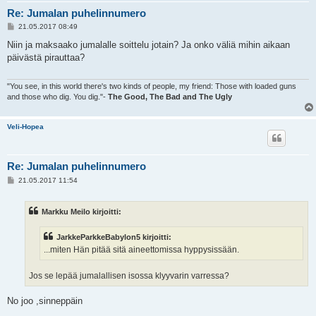
Re: Jumalan puhelinnumero
V
21.05.2017 08:49
i
e
Niin ja maksaako jumalalle soittelu jotain? Ja onko väliä mihin aikaan
s
päivästä pirauttaa?
t
i
"You see, in this world there's two kinds of people, my friend: Those with loaded guns
and those who dig. You dig."-
The Good, The Bad and The Ugly
Veli-Hopea
Re: Jumalan puhelinnumero
V
21.05.2017 11:54
i
e
s
Markku Meilo kirjoitti:
t
i
JarkkeParkkeBabylon5 kirjoitti:
...miten Hän pitää sitä aineettomissa hyppysissään.
Jos se lepää jumalallisen isossa klyyvarin varressa?
No joo ,sinneppäin