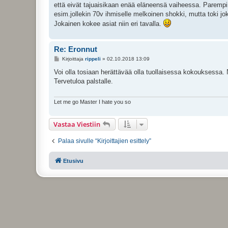
että eivät tajuaisikaan enää eläneensä vaiheessa. Parempi 
esim.jollekin 70v ihmiselle melkoinen shokki, mutta toki joka
Jokainen kokee asiat niin eri tavalla.
Re: Eronnut
V
Kirjoittaja
rippeli
»
02.10.2018 13:09
i
e
Voi olla tosiaan herättävää olla tuollaisessa kokouksessa. No
s
Tervetuloa palstalle.
t
i
Let me go Master I hate you so
Vastaa Viestiin
Palaa sivulle “Kirjoittajien esittely”
Etusivu