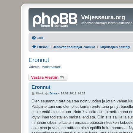
Veljesseura.org
Jehovan todistajat lähitarkastelussa
UKK
Etusivu
Jehovan todistajat -valikko
Kirjoittajien esittely
Eronnut
Valvoja:
Moderaattorit
Vastaa Viestiin
Eronnut
V
Kirjoittaja
Diiva
»
24.07.2018 14:32
i
e
Olen seurannut tätä palstaa noin vuoden ja jotain vähän kirjoi
s
Pääpiirteittäin siis olen ollut kerran erotettuna ja nyt toisel
t
i
ei ole enää elossakaan. Noin 7 vuotta olin toimettomana e
löytyi ihan todistajien omista lehdistä. Olin siis salilla ja su
minähän oikein pillastuin omassa päässäni kesken kokouksen,
aika pian ja vuosien mittaan aloin epäillä koko hommaa. Nyt