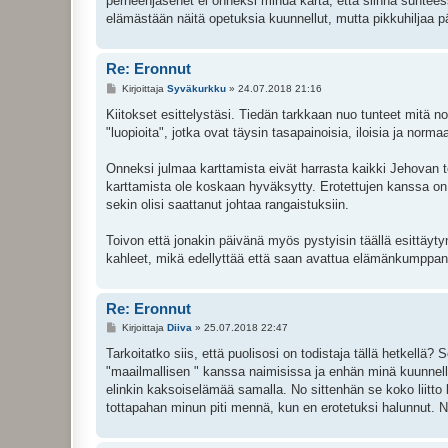
perheenjäsenet ei onneksi minua karta, että siinnä suhtee
elämästään näitä opetuksia kuunnellut, mutta pikkuhiljaa 
Re: Eronnut
V
Kirjoittaja
Syväkurkku
»
24.07.2018 21:16
i
e
Kiitokset esittelystäsi. Tiedän tarkkaan nuo tunteet mitä n
s
"luopioita", jotka ovat täysin tasapainoisia, iloisia ja norma
t
i
Onneksi julmaa karttamista eivät harrasta kaikki Jehovan 
karttamista ole koskaan hyväksytty. Erotettujen kanssa on 
sekin olisi saattanut johtaa rangaistuksiin.
Toivon että jonakin päivänä myös pystyisin täällä esittäytym
kahleet, mikä edellyttää että saan avattua elämänkumppanin
Re: Eronnut
V
Kirjoittaja
Diiva
»
25.07.2018 22:47
i
e
Tarkoitatko siis, että puolisosi on todistaja tällä hetkellä
s
"maailmallisen " kanssa naimisissa ja enhän minä kuunnellut 
t
i
elinkin kaksoiselämää samalla. No sittenhän se koko liitto k
tottapahan minun piti mennä, kun en erotetuksi halunnut. Ny