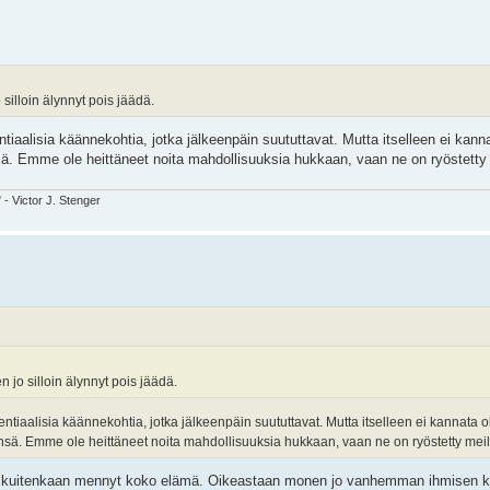
silloin älynnyt pois jäädä.
tiaalisia käännekohtia, jotka jälkeenpäin suututtavat. Mutta itselleen ei kanna
sä. Emme ole heittäneet noita mahdollisuuksia hukkaan, vaan ne on ryöstetty 
" - Victor J. Stenger
 jo silloin älynnyt pois jäädä.
entiaalisia käännekohtia, jotka jälkeenpäin suututtavat. Mutta itselleen ei kannata o
ensä. Emme ole heittäneet noita mahdollisuuksia hukkaan, vaan ne on ryöstetty meil
i. Ei kuitenkaan mennyt koko elämä. Oikeastaan monen jo vanhemman ihmisen ko