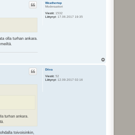
ö
Weathertop
s
Moderaattori
Viestit:
1532
Liittynyt:
17.06.2017 19:35
ta olla turhan ankara.
meiltä.
Y
l
ö
Diiva
s
Viestit:
52
Liittynyt:
12.09.2017 02:16
lla turhan ankara.
tä.
hdalla toivoisinkin,