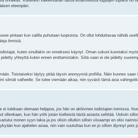
ssa onnekas. Kuitenkin vaikeintahan tässä eroamisessa loppujen lopuksi on 
pääsen eteenpäin.
ousee pintaan kun salilla puhutaan luopioista. On ollut lohduttavaa nähdä useil
aleja ihmisiä.
todistajat, kuten sinullakin on onneksesi käynyt. Oman sukuni kunniaksi myös
pidetty yhteyttä kuten ennen erottamistakin. Siitä vaan ei ole pidetty suure
ään. Toistaiseksi täytyy pitää täysin anonyymiä profiilia. Näin kunnes saan irr
i silmät valheelle. Se tulee viemään aikaa, niin syvästi tämä asia vahingoitt
? Se ei tulekaan olemaan helppoa, jos hän on aktiivinen todistajien toimissa. It
ollenkaan, kun hän yritti jotain kielteistä tästä asiasta selittää. Uskoin sillo
ariutui monen syyn takia ja jos olisin ollutkin silloin viisaampi en olisi naim
kyään kun ajattelen asiaa, niin vain suututtaa kun en jo silloin älynnyt pois j