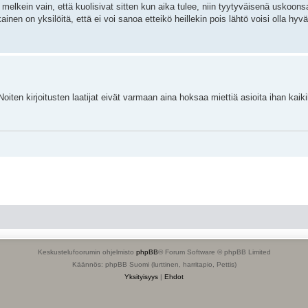
melkein vain, että kuolisivat sitten kun aika tulee, niin tyytyväisenä uskoons
inen on yksilöitä, että ei voi sanoa etteikö heillekin pois lähtö voisi olla hyvä
iten kirjoitusten laatijat eivät varmaan aina hoksaa miettiä asioita ihan kaikil
Keskustelufoorumin ohjelmisto
phpBB
® Forum Software © phpBB Limited
Käännös: phpBB Suomi (lurttinen, harritapio, Pettis)
Yksityisyys
|
Ehdot