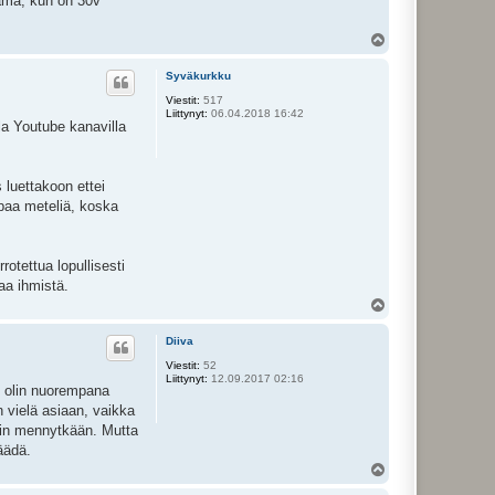
tämä, kun on 30v
Y
l
ö
Syväkurkku
s
Viestit:
517
Liittynyt:
06.04.2018 16:42
la Youtube kanavilla
 luettakoon ettei
mpaa meteliä, koska
otettua lopullisesti
aa ihmistä.
Y
l
ö
Diiva
s
Viestit:
52
Liittynyt:
12.09.2017 02:16
se olin nuorempana
n vielä asiaan, vaikka
isiin mennytkään. Mutta
äädä.
Y
l