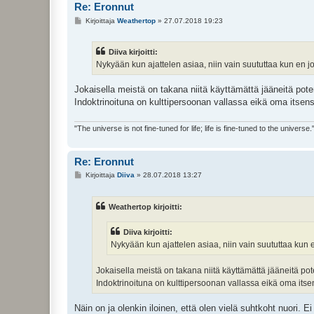
Re: Eronnut
V
Kirjoittaja
Weathertop
»
27.07.2018 19:23
i
e
s
Diiva kirjoitti:
t
i
Nykyään kun ajattelen asiaa, niin vain suututtaa kun en jo 
Jokaisella meistä on takana niitä käyttämättä jääneitä poten
Indoktrinoituna on kulttipersoonan vallassa eikä oma itsen
"The universe is not fine-tuned for life; life is fine-tuned to the universe.
Re: Eronnut
V
Kirjoittaja
Diiva
»
28.07.2018 13:27
i
e
s
Weathertop kirjoitti:
t
i
Diiva kirjoitti:
Nykyään kun ajattelen asiaa, niin vain suututtaa kun en
Jokaisella meistä on takana niitä käyttämättä jääneitä pot
Indoktrinoituna on kulttipersoonan vallassa eikä oma its
Näin on ja olenkin iloinen, että olen vielä suhtkoht nuor