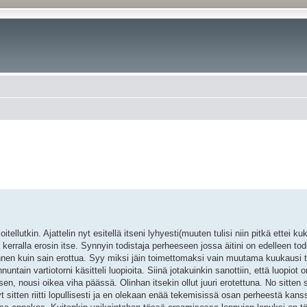
tellutkin. Ajattelin nyt esitellä itseni lyhyesti(muuten tulisi niin pitkä ettei k
la kerralla erosin itse. Synnyin todistaja perheeseen jossa äitini on edelleen todis
nnen kuin sain erottua. Syy miksi jäin toimettomaksi vain muutama kuukausi t
nnuntain vartiotorni käsitteli luopioita. Siinä jotakuinkin sanottiin, että luopiot 
 nousi oikea viha päässä. Olinhan itsekin ollut juuri erotettuna. No sitten s
 sitten riitti lopullisesti ja en olekaan enää tekemisissä osan perheestä kans