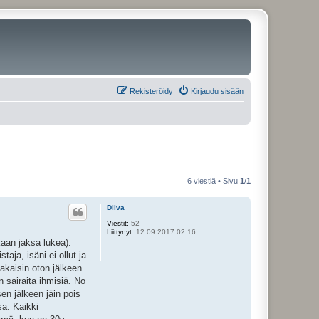
Rekisteröidy
Kirjaudu sisään
6 viestiä • Sivu
1
/
1
Diiva
Viestit:
52
Liittynyt:
12.09.2017 02:16
ukaan jaksa lukea).
taja, isäni ei ollut ja
akaisin oton jälkeen
on sairaita ihmisiä. No
en jälkeen jäin pois
sa. Kaikki