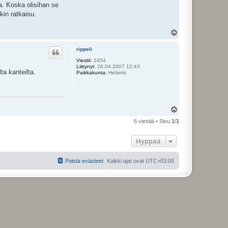
a. Koska olisihan se
kin ratkaisu.
Y
l
ö
rippeli
s
Viestit:
2454
Liittynyt:
28.04.2007 12:43
ta kanteilta.
Paikkakunta:
Helsinki
Y
l
6 viestiä • Sivu
1
/
1
ö
s
Hyppää
Poista evästeet
Kaikki ajat ovat
UTC+03:00