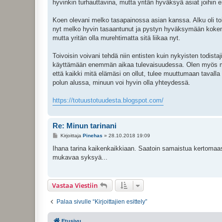
hyvinkin turhauttavina, mutta yritän hyväksyä asiat joihin
Koen olevani melko tasapainossa asian kanssa. Alku oli toki
nyt melko hyvin tasaantunut ja pystyn hyväksymään kokemu
mutta yritän olla murehtimatta sitä liikaa nyt.
Toivoisin voivani tehdä niin entisten kuin nykyisten todista
käyttämään enemmän aikaa tulevaisuudessa. Olen myös miele
että kaikki mitä elämäsi on ollut, tulee muuttumaan tavalla
polun alussa, minuun voi hyvin olla yhteydessä.
https://totuustotuudesta.blogspot.com/
Re: Minun tarinani
V
Kirjoittaja
Pinehas
»
28.10.2018 19:09
i
e
Ihana tarina kaikenkaikkiaan. Saatoin samaistua kertomaasi
s
mukavaa syksyä...
t
i
Vastaa Viestiin
Palaa sivulle “Kirjoittajien esittely”
Etusivu