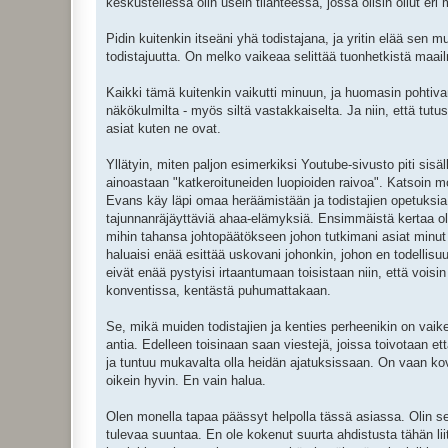
keskustellessa olin usein tilanteessa, jossa olisin ollut eri
Pidin kuitenkin itseäni yhä todistajana, ja yritin elää se
todistajuutta. On melko vaikeaa selittää tuonhetkistä maail
Kaikki tämä kuitenkin vaikutti minuun, ja huomasin pohtivan
näkökulmilta - myös siltä vastakkaiselta. Ja niin, että tutust
asiat kuten ne ovat.
Yllätyin, miten paljon esimerkiksi Youtube-sivusto piti sisäll
ainoastaan "katkeroituneiden luopioiden raivoa". Katsoin 
Evans käy läpi omaa heräämistään ja todistajien opetuksia. 
tajunnanräjäyttäviä ahaa-elämyksiä. Ensimmäistä kertaa olin 
mihin tahansa johtopäätökseen johon tutkimani asiat minut j
haluaisi enää esittää uskovani johonkin, johon en todellisu
eivät enää pystyisi irtaantumaan toisistaan niin, että voi
konventissa, kentästä puhumattakaan.
Se, mikä muiden todistajien ja kenties perheenikin on vaik
antia. Edelleen toisinaan saan viestejä, joissa toivotaan 
ja tuntuu mukavalta olla heidän ajatuksissaan. On vaan kovi
oikein hyvin. En vain halua.
Olen monella tapaa päässyt helpolla tässä asiassa. Olin se
tulevaa suuntaa. En ole kokenut suurta ahdistusta tähän li