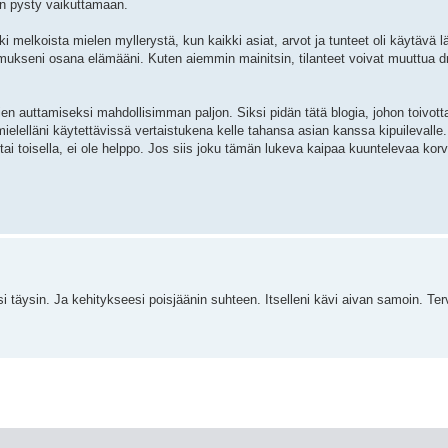
 en pysty vaikuttamaan.
 melkoista mielen myllerystä, kun kaikki asiat, arvot ja tunteet oli käytävä l
kseni osana elämääni. Kuten aiemmin mainitsin, tilanteet voivat muuttua dr
jien auttamiseksi mahdollisimman paljon. Siksi pidän tätä blogia, johon toivot
lläni käytettävissä vertaistukena kelle tahansa asian kanssa kipuilevalle. 
 tai toisella, ei ole helppo. Jos siis joku tämän lukeva kaipaa kuuntelevaa kor
 täysin. Ja kehitykseesi poisjäänin suhteen. Itselleni kävi aivan samoin. Ter