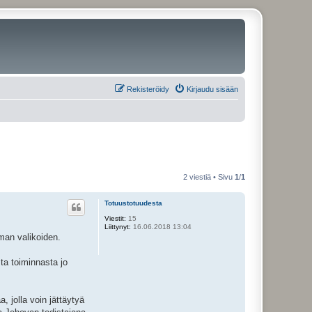
Rekisteröidy
Kirjaudu sisään
2 viestiä • Sivu
1
/
1
Totuustotuudesta
Viestit:
15
Liittynyt:
16.06.2018 13:04
eman valikoiden.
ta toiminnasta jo
, jolla voin jättäytyä