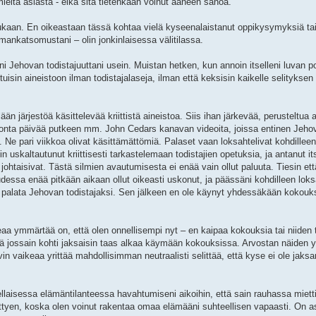
 mieltä asiasta - eikä sitä tietenkään voinut ääneen sanoa.
n mukaan. En oikeastaan tässä kohtaa vielä kyseenalaistanut oppikysymyksiä t
mankatsomustani – olin jonkinlaisessa välitilassa.
i Jehovan todistajuuttani usein. Muistan hetken, kun annoin itselleni luvan poh
uisin aineistoon ilman todistajalaseja, ilman että keksisin kaikelle selityksen t
ään järjestöä käsittelevää kriittistä aineistoa. Siis ihan järkevää, perusteltua a
monta päivää putkeen mm. John Cedars kanavan videoita, joissa entinen Jehov
Ne pari viikkoa olivat käsittämättömiä. Palaset vaan loksahtelivat kohdilleen
uskaltautunut kriittisesti tarkastelemaan todistajien opetuksia, ja antanut its
ohtaisivat. Tästä silmien avautumisesta ei enää vain ollut paluuta. Tiesin ett
udessa enää pitkään aikaan ollut oikeasti uskonut, ja päässäni kohdilleen loks
sin palata Jehovan todistajaksi. Sen jälkeen en ole käynyt yhdessäkään kokouk
eaa ymmärtää on, että olen onnellisempi nyt – en kaipaa kokouksia tai niiden 
että jossain kohti jaksaisin taas alkaa käymään kokouksissa. Arvostan näiden y
n vaikeaa yrittää mahdollisimman neutraalisti selittää, että kyse ei ole jaks
llaisessa elämäntilanteessa havahtumiseni aikoihin, että sain rauhassa mietti
ittyen, koska olen voinut rakentaa omaa elämääni suhteellisen vapaasti. On as