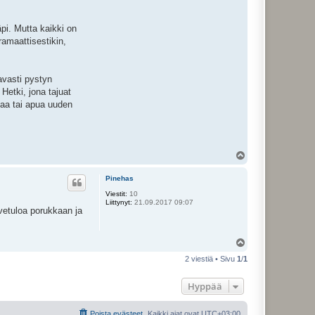
äpi. Mutta kaikki on
amaattisestikin,
tavasti pystyn
Hetki, jona tajuat
vaa tai apua uuden
Y
l
ö
Pinehas
s
Viestit:
10
Liittynyt:
21.09.2017 09:07
vetuloa porukkaan ja
Y
l
2 viestiä • Sivu
1
/
1
ö
s
Hyppää
Poista evästeet
Kaikki ajat ovat
UTC+03:00