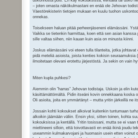
uskonnosta pois. En käy kokouksissa, kentällä tai usko he
– joten omasta näkökulmastani en enää ole Jehovan todistaj
Väestörekisterin tietojen mukaan en kuulu tuohon uskontoo
onnekas.
Toisekseen haluan pitää perheenjäseneni elämässäni. Ystä
Vaikka se tietenkin harmittaa, koen että sen asian kanssa 
sille valtaa siihen, niin kauan kuin asia on minusta kiinni.
Joskus elämässäni voi eteen tulla tilanteita, jotka johtavat
pidä meteliä asioista, joista kenties kokisin seuraamuksia 
ilmoitetaan olevani erotettu järjestöstä. Ja sekin on vain 
Miten kupla puhkesi?
Aiemmin olin ”harras” Jehovan todistaja. Uskoin ja elin kute
käsittämättömältä. Pidin itseäni kovin onnekkaana koska ol
Oli asioita, joita en ymmärtänyt – mutta yritin järkeillä ne
Jossain kohti kokoukset alkoivat kuitenkin tuntumaan turhaut
alkoikin jäämään väliin. Ensin yksi, sitten toinen, kohta su
kokouksissa ja kentällä. Yritin tosissani, mutta se ei vaan
miettineeni silloin, että toivottavasti en enää ikinä joudu 
useammin kulmakarvojani ja huomasin usein etten voinut o