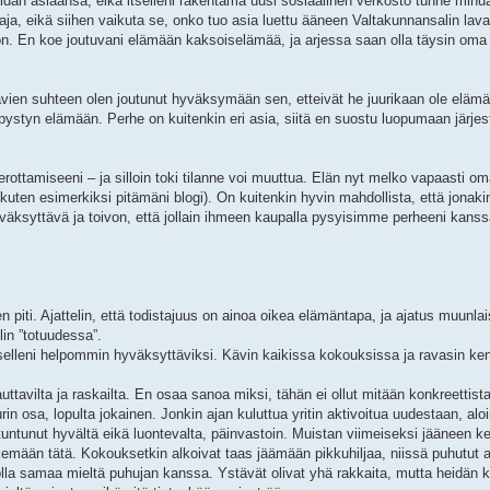
idän asiaansa, eikä itselleni rakentama uusi sosiaalinen verkosto tunne minu
a, eikä siihen vaikuta se, onko tuo asia luettu ääneen Valtakunnansalin lava
n. En koe joutuvani elämään kaksoiselämää, ja arjessa saan olla täysin oma i
vien suhteen olen joutunut hyväksymään sen, etteivät he juurikaan ole eläm
pystyn elämään. Perhe on kuitenkin eri asia, siitä en suostu luopumaan järjes
 erottamiseeni – ja silloin toki tilanne voi muuttua. Elän nyt melko vapaasti o
(kuten esimerkiksi pitämäni blogi). On kuitenkin hyvin mahdollista, että jonaki
hyväksyttävä ja toivon, että jollain ihmeen kaupalla pysyisimme perheeni kanss
n piti. Ajattelin, että todistajuus on ainoa oikea elämäntapa, ja ajatus muunlai
in ”totuudessa”.
 itselleni helpommin hyväksyttäviksi. Kävin kaikissa kokouksissa ja ravasin ken
tavilta ja raskailta. En osaa sanoa miksi, tähän ei ollut mitään konkreettista 
urin osa, lopulta jokainen. Jonkin ajan kuluttua yritin aktivoitua uudestaan, al
 tuntunut hyvältä eikä luontevalta, päinvastoin. Muistan viimeiseksi jääneen k
tekemään tätä. Kokouksetkin alkoivat taas jäämään pikkuhiljaa, niissä puhutut a
lla samaa mieltä puhujan kanssa. Ystävät olivat yhä rakkaita, mutta heidän 