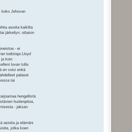
ai koko Jehovan
tia asioita kaikilta
ai järkeilyn; ottaisin
ineistoa - ei
an todistaja Lloyd
 ja koin
elleni luvan tulla
ä en voisi enkä
ahdelleet palaset
sessa tai
tarjoamaa hengellistä
stävien huolenpitoa,
amisesta - jaksan
ä asioita ja elämäni
ioita, jotka koen