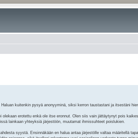
a. Haluan kuitenkin pysyä anonyyminä, siksi kerron taustastani ja itsestäni hi
 olekaan erotettu enkä ole itse eronnut. Olen siis vain jättäytynyt pois kaikes
nnössä lainkaan yhteyksiä järjestöön, muutamat ihmissuhteet poislukien.
 kahdesta syystä. Ensinnäkään en halua antaa järjestölle valtaa määritellä tapaa