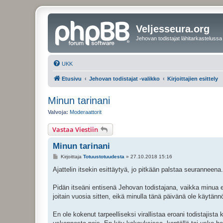
Veljesseura.org
Jehovan todistajat lähitarkastelussa
UKK
Etusivu
Jehovan todistajat -valikko
Kirjoittajien esittely
Minun tarinani
Valvoja:
Moderaattorit
Vastaa Viestiin
Minun tarinani
V
Kirjoittaja
Totuustotuudesta
»
27.10.2018 15:16
i
e
Ajattelin itsekin esittäytyä, jo pitkään palstaa seuranneen
s
t
i
Pidän itseäni entisenä Jehovan todistajana, vaikka minua ei
joitain vuosia sitten, eikä minulla tänä päivänä ole käytä
En ole kokenut tarpeelliseksi virallistaa eroani todistajista