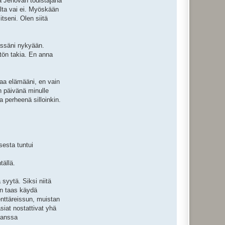
a Jehovan todistajana
lta vai ei. Myöskään
tseni. Olen siitä
ässäni nykyään.
tön takia. En anna
maa elämääni, en vain
n päivänä minulle
a perheenä silloinkin.
sesta tuntui
tällä.
syytä. Siksi niitä
oin taas käydä
enttäreissun, muistan
siat nostattivat yhä
kanssa