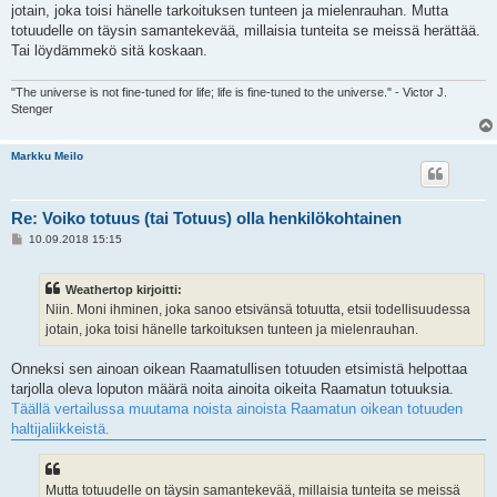
jotain, joka toisi hänelle tarkoituksen tunteen ja mielenrauhan. Mutta
totuudelle on täysin samantekevää, millaisia tunteita se meissä herättää.
Tai löydämmekö sitä koskaan.
"The universe is not fine-tuned for life; life is fine-tuned to the universe." - Victor J.
Stenger
Markku Meilo
Re: Voiko totuus (tai Totuus) olla henkilökohtainen
V
10.09.2018 15:15
i
e
s
Weathertop kirjoitti:
t
i
Niin. Moni ihminen, joka sanoo etsivänsä totuutta, etsii todellisuudessa
jotain, joka toisi hänelle tarkoituksen tunteen ja mielenrauhan.
Onneksi sen ainoan oikean Raamatullisen totuuden etsimistä helpottaa
tarjolla oleva loputon määrä noita ainoita oikeita Raamatun totuuksia.
Täällä vertailussa muutama noista ainoista Raamatun oikean totuuden
haltijaliikkeistä.
Mutta totuudelle on täysin samantekevää, millaisia tunteita se meissä