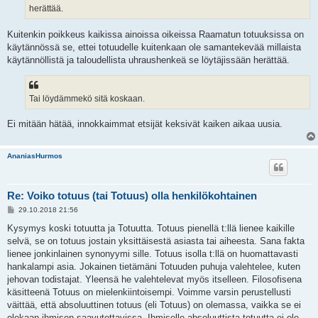
herättää.
Kuitenkin poikkeus kaikissa ainoissa oikeissa Raamatun totuuksissa on
käytännössä se, ettei totuudelle kuitenkaan ole samantekevää millaista
käytännöllistä ja taloudellista uhraushenkeä se löytäjissään herättää.
Tai löydämmekö sitä koskaan.
Ei mitään hätää, innokkaimmat etsijät keksivät kaiken aikaa uusia.
AnaniasHurmos
Re: Voiko totuus (tai Totuus) olla henkilökohtainen
V
29.10.2018 21:56
i
e
Kysymys koski totuutta ja Totuutta. Totuus pienellä t:llä lienee kaikille
s
selvä, se on totuus jostain yksittäisestä asiasta tai aiheesta. Sana fakta
t
i
lienee jonkinlainen synonyymi sille. Totuus isolla t:llä on huomattavasti
hankalampi asia. Jokainen tietämäni Totuuden puhuja valehtelee, kuten
jehovan todistajat. Yleensä he valehtelevat myös itselleen. Filosofisena
käsitteenä Totuus on mielenkiintoisempi. Voimme varsin perustellusti
väittää, että absoluuttinen totuus (eli Totuus) on olemassa, vaikka se ei
olekaan ihmisen saavutettavissa. Ihmiselle absoluuttista totuutta ei ole