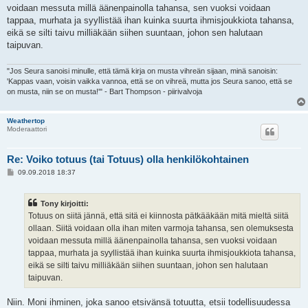
i
voidaan messuta millä äänenpainolla tahansa, sen vuoksi voidaan
tappaa, murhata ja syyllistää ihan kuinka suurta ihmisjoukkiota tahansa,
eikä se silti taivu milliäkään siihen suuntaan, johon sen halutaan
taipuvan.
"Jos Seura sanoisi minulle, että tämä kirja on musta vihreän sijaan, minä sanoisin:
'Kappas vaan, voisin vaikka vannoa, että se on vihreä, mutta jos Seura sanoo, että se
on musta, niin se on musta!'" - Bart Thompson - piirivalvoja
Weathertop
Moderaattori
Re: Voiko totuus (tai Totuus) olla henkilökohtainen
V
09.09.2018 18:37
i
e
s
Tony kirjoitti:
t
i
Totuus on siitä jännä, että sitä ei kiinnosta pätkääkään mitä mieltä siitä
ollaan. Siitä voidaan olla ihan miten varmoja tahansa, sen olemuksesta
voidaan messuta millä äänenpainolla tahansa, sen vuoksi voidaan
tappaa, murhata ja syyllistää ihan kuinka suurta ihmisjoukkiota tahansa,
eikä se silti taivu milliäkään siihen suuntaan, johon sen halutaan
taipuvan.
Niin. Moni ihminen, joka sanoo etsivänsä totuutta, etsii todellisuudessa