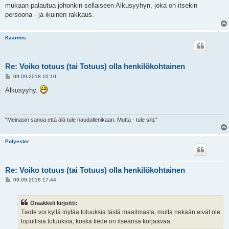
mukaan palautua johonkin sellaiseen Alkusyyhyn, joka on itsekin
persoona - ja ikuinen rakkaus.
Kaarmis
Re: Voiko totuus (tai Totuus) olla henkilökohtainen
V
09.09.2018 10:10
i
e
Alkusyyhy.
s
t
i
"Meinasin sanoa että älä tule haudallenikaan. Mutta - tule silti."
Polyester
Re: Voiko totuus (tai Totuus) olla henkilökohtainen
V
09.09.2018 17:44
i
e
s
Oraakkeli kirjoitti:
t
i
Tiede voi kyllä löytää totuuksia tästä maailmasta, mutta nekään eivät ole
lopullisia totuuksia, koska tiede on itseänsä korjaavaa.