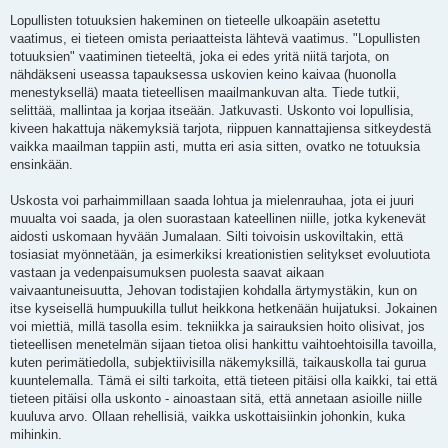
Lopullisten totuuksien hakeminen on tieteelle ulkoapäin asetettu
vaatimus, ei tieteen omista periaatteista lähtevä vaatimus. "Lopullisten
totuuksien" vaatiminen tieteeltä, joka ei edes yritä niitä tarjota, on
nähdäkseni useassa tapauksessa uskovien keino kaivaa (huonolla
menestyksellä) maata tieteellisen maailmankuvan alta. Tiede tutkii,
selittää, mallintaa ja korjaa itseään. Jatkuvasti. Uskonto voi lopullisia,
kiveen hakattuja näkemyksiä tarjota, riippuen kannattajiensa sitkeydestä
vaikka maailman tappiin asti, mutta eri asia sitten, ovatko ne totuuksia
ensinkään.
Uskosta voi parhaimmillaan saada lohtua ja mielenrauhaa, jota ei juuri
muualta voi saada, ja olen suorastaan kateellinen niille, jotka kykenevät
aidosti uskomaan hyvään Jumalaan. Silti toivoisin uskoviltakin, että
tosiasiat myönnetään, ja esimerkiksi kreationistien selitykset evoluutiota
vastaan ja vedenpaisumuksen puolesta saavat aikaan
vaivaantuneisuutta, Jehovan todistajien kohdalla ärtymystäkin, kun on
itse kyseisellä humpuukilla tullut heikkona hetkenään huijatuksi. Jokainen
voi miettiä, millä tasolla esim. tekniikka ja sairauksien hoito olisivat, jos
tieteellisen menetelmän sijaan tietoa olisi hankittu vaihtoehtoisilla tavoilla,
kuten perimätiedolla, subjektiivisilla näkemyksillä, taikauskolla tai gurua
kuuntelemalla. Tämä ei silti tarkoita, että tieteen pitäisi olla kaikki, tai että
tieteen pitäisi olla uskonto - ainoastaan sitä, että annetaan asioille niille
kuuluva arvo. Ollaan rehellisiä, vaikka uskottaisiinkin johonkin, kuka
mihinkin.