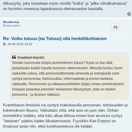
Alkusyyhy, joka tunnetaan myös nimillä "kutka" ja "pilke silmäkulmassa"
on hyvinkin monessa tapauksessa olemassaolon taustalla.
Weathertop
Moderaattori
Re: Voiko totuus (tai Totuus) olla henkilökohtainen
V
09.09.2018 18:22
i
e
s
Oraakkeli kirjoitti:
t
i
Voisiko luonnosta löytyä perimmäinen totuus? Kyse on kai siitä,
palautuuko kaikki lopulta luonnon rakenneosiin. Minusta tuntuu hyvin
vaikealta uskoa, että persoonattomasta aineesta ja energiasta voisi
syntyä persoonaa, tietoisuuttaa, informaatiota ja ennen kaikkea
rakkautta. Persoonien ja rakkaussuhteiden täytyy oman ymmärrykseni
mukaan palautua johonkin sellaiseen Alkusyyhyn, joka on itsekin
persoona - ja ikuinen rakkaus.
Kvanttitason ilmiöistä voi syntyä makrotasolla persoonan, tietoisuuden ja
kokemuksen illuusio. Vaikuttaisi siltä, että asia on juuri näin. Onhan
esimerkiksi todettu, että käsi alkaa liikkua ennen kuin aivoissa syntyy
"tietoinen" päätös käden liikuttamisesta. Fyysikko Kari Enqvist on
ilmaissut asian niin, ettei konehuoneessa ole ketään.