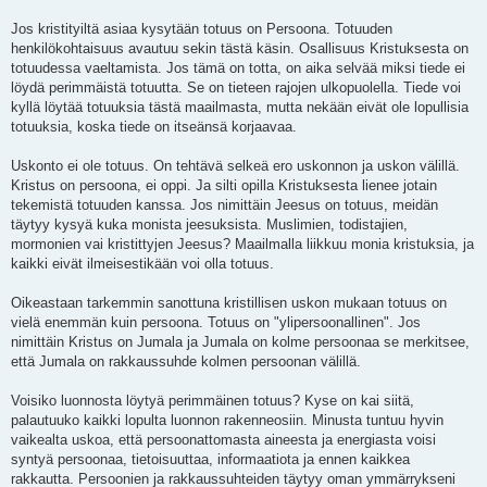
Jos kristityiltä asiaa kysytään totuus on Persoona. Totuuden
henkilökohtaisuus avautuu sekin tästä käsin. Osallisuus Kristuksesta on
totuudessa vaeltamista. Jos tämä on totta, on aika selvää miksi tiede ei
löydä perimmäistä totuutta. Se on tieteen rajojen ulkopuolella. Tiede voi
kyllä löytää totuuksia tästä maailmasta, mutta nekään eivät ole lopullisia
totuuksia, koska tiede on itseänsä korjaavaa.
Uskonto ei ole totuus. On tehtävä selkeä ero uskonnon ja uskon välillä.
Kristus on persoona, ei oppi. Ja silti opilla Kristuksesta lienee jotain
tekemistä totuuden kanssa. Jos nimittäin Jeesus on totuus, meidän
täytyy kysyä kuka monista jeesuksista. Muslimien, todistajien,
mormonien vai kristittyjen Jeesus? Maailmalla liikkuu monia kristuksia, ja
kaikki eivät ilmeisestikään voi olla totuus.
Oikeastaan tarkemmin sanottuna kristillisen uskon mukaan totuus on
vielä enemmän kuin persoona. Totuus on "ylipersoonallinen". Jos
nimittäin Kristus on Jumala ja Jumala on kolme persoonaa se merkitsee,
että Jumala on rakkaussuhde kolmen persoonan välillä.
Voisiko luonnosta löytyä perimmäinen totuus? Kyse on kai siitä,
palautuuko kaikki lopulta luonnon rakenneosiin. Minusta tuntuu hyvin
vaikealta uskoa, että persoonattomasta aineesta ja energiasta voisi
syntyä persoonaa, tietoisuuttaa, informaatiota ja ennen kaikkea
rakkautta. Persoonien ja rakkaussuhteiden täytyy oman ymmärrykseni