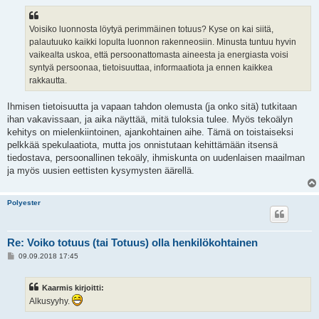
Voisiko luonnosta löytyä perimmäinen totuus? Kyse on kai siitä,
palautuuko kaikki lopulta luonnon rakenneosiin. Minusta tuntuu hyvin
vaikealta uskoa, että persoonattomasta aineesta ja energiasta voisi
syntyä persoonaa, tietoisuuttaa, informaatiota ja ennen kaikkea
rakkautta.
Ihmisen tietoisuutta ja vapaan tahdon olemusta (ja onko sitä) tutkitaan
ihan vakavissaan, ja aika näyttää, mitä tuloksia tulee. Myös tekoälyn
kehitys on mielenkiintoinen, ajankohtainen aihe. Tämä on toistaiseksi
pelkkää spekulaatiota, mutta jos onnistutaan kehittämään itsensä
tiedostava, persoonallinen tekoäly, ihmiskunta on uudenlaisen maailman
ja myös uusien eettisten kysymysten äärellä.
Polyester
Re: Voiko totuus (tai Totuus) olla henkilökohtainen
V
09.09.2018 17:45
i
e
s
Kaarmis kirjoitti:
t
i
Alkusyyhy.