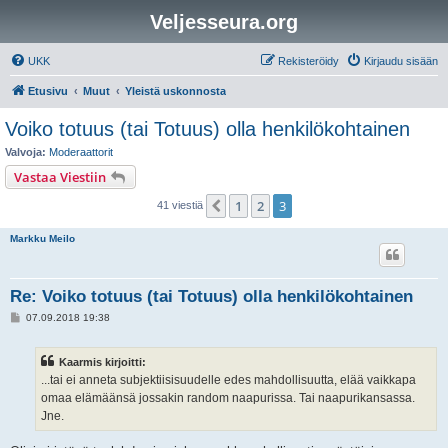
Veljesseura.org
UKK
Rekisteröidy
Kirjaudu sisään
Etusivu
Muut
Yleistä uskonnosta
Voiko totuus (tai Totuus) olla henkilökohtainen
Valvoja:
Moderaattorit
Vastaa Viestiin
1
2
3
Edellinen
41 viestiä
Markku Meilo
Re: Voiko totuus (tai Totuus) olla henkilökohtainen
V
07.09.2018 19:38
i
e
s
Kaarmis kirjoitti:
t
i
...tai ei anneta subjektiisisuudelle edes mahdollisuutta, elää vaikkapa
omaa elämäänsä jossakin random naapurissa. Tai naapurikansassa.
Jne.