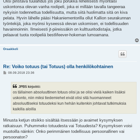
Olisi piristävä tuulahdus jos joku porukka rehellisesti myöntäisi
uskontonsa olevan vanha roolipeli, joka ei millään tavalla tangeeraa
nykyisin todennettua todellisuutta, mutta siitä huolimatta sitä on kiva
pelata. Hyvin lähelle pääsi Hakaniementorilla ollut Kallion seurakunnan
työntekijä, joka myönsi kyseessä olevan uskomisen, ei todellisuuden
havainnoinnin. Ilmeisesti jt-piireissäkin on kulttuuritodistajia, jotka
pelaavat tuota roolipeliä bestlifeever-hokeman lumoamana.
Oraakkeli
Re: Voiko totuus (tai Totuus) olla henkilökohtainen
V
08.09.2018 23:36
i
e
s
JPB5 kirjoitti:
t
i
os tällainen absoluuttinen totuus olisi ja se olisi vielä kaiken lisäksi
uskonto, niin miksi tiedemiehet eivät olisi sitä huomanneet
absoluuttiseksi totuudeksi kun hehän kuitenkin johtavat tutkimuksia
kaikilla aloilla
Minusta ketjun otsikko sisältää itsessään jo avaimet kysymyksen
ratkaisuun. Puhummeko totuudesta vai Totuudesta? Kysymyksen voisi
muotoilla näinkin: Onko perimmäinen todellisuus persoonallinen vai
persoonaton?