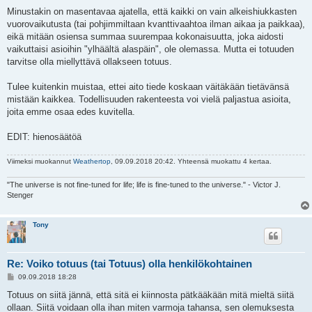
Minustakin on masentavaa ajatella, että kaikki on vain alkeishiukkasten
vuorovaikutusta (tai pohjimmiltaan kvanttivaahtoa ilman aikaa ja paikkaa),
eikä mitään osiensa summaa suurempaa kokonaisuutta, joka aidosti
vaikuttaisi asioihin "ylhäältä alaspäin", ole olemassa. Mutta ei totuuden
tarvitse olla miellyttävä ollakseen totuus.
Tulee kuitenkin muistaa, ettei aito tiede koskaan väitäkään tietävänsä
mistään kaikkea. Todellisuuden rakenteesta voi vielä paljastua asioita,
joita emme osaa edes kuvitella.
EDIT: hienosäätöä
Viimeksi muokannut
Weathertop
, 09.09.2018 20:42. Yhteensä muokattu 4 kertaa.
"The universe is not fine-tuned for life; life is fine-tuned to the universe." - Victor J.
Stenger
Tony
Re: Voiko totuus (tai Totuus) olla henkilökohtainen
V
09.09.2018 18:28
i
e
Totuus on siitä jännä, että sitä ei kiinnosta pätkääkään mitä mieltä siitä
s
ollaan. Siitä voidaan olla ihan miten varmoja tahansa, sen olemuksesta
t