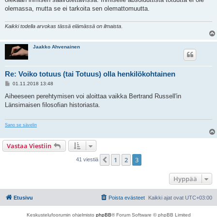
olemassa, mutta se ei tarkoita sen olemattomuutta.
Kaikki todella arvokas tässä elämässä on ilmaista
.
Jaakko Ahvenainen
Re: Voiko totuus (tai Totuus) olla henkilökohtainen
V
01.11.2018 13:48
i
e
Aiheeseen perehtymisen voi aloittaa vaikka Bertrand Russell'in
s
Länsimaisen filosofian historiasta.
t
i
Sano se sävelin
Vastaa Viestiin
1
2
3
Edellinen
41 viestiä
Hyppää
Etusivu
Poista evästeet
Kaikki ajat ovat
UTC+03:00
Keskustelufoorumin ohjelmisto
phpBB
® Forum Software © phpBB Limited