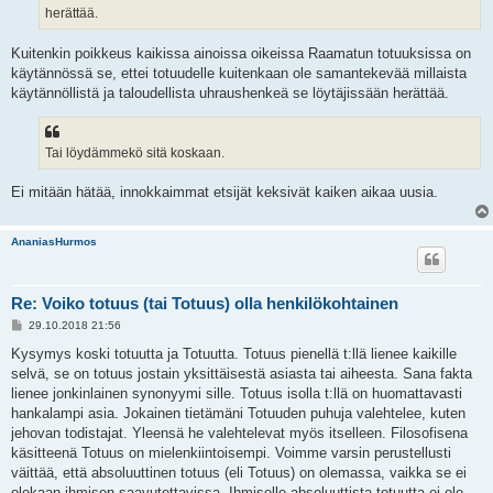
herättää.
Kuitenkin poikkeus kaikissa ainoissa oikeissa Raamatun totuuksissa on
käytännössä se, ettei totuudelle kuitenkaan ole samantekevää millaista
käytännöllistä ja taloudellista uhraushenkeä se löytäjissään herättää.
Tai löydämmekö sitä koskaan.
Ei mitään hätää, innokkaimmat etsijät keksivät kaiken aikaa uusia.
AnaniasHurmos
Re: Voiko totuus (tai Totuus) olla henkilökohtainen
V
29.10.2018 21:56
i
e
Kysymys koski totuutta ja Totuutta. Totuus pienellä t:llä lienee kaikille
s
selvä, se on totuus jostain yksittäisestä asiasta tai aiheesta. Sana fakta
t
i
lienee jonkinlainen synonyymi sille. Totuus isolla t:llä on huomattavasti
hankalampi asia. Jokainen tietämäni Totuuden puhuja valehtelee, kuten
jehovan todistajat. Yleensä he valehtelevat myös itselleen. Filosofisena
käsitteenä Totuus on mielenkiintoisempi. Voimme varsin perustellusti
väittää, että absoluuttinen totuus (eli Totuus) on olemassa, vaikka se ei
olekaan ihmisen saavutettavissa. Ihmiselle absoluuttista totuutta ei ole