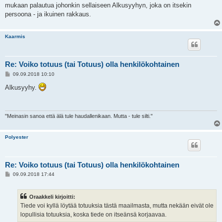
mukaan palautua johonkin sellaiseen Alkusyyhyn, joka on itsekin
persoona - ja ikuinen rakkaus.
Kaarmis
Re: Voiko totuus (tai Totuus) olla henkilökohtainen
V
09.09.2018 10:10
i
e
Alkusyyhy.
s
t
i
"Meinasin sanoa että älä tule haudallenikaan. Mutta - tule silti."
Polyester
Re: Voiko totuus (tai Totuus) olla henkilökohtainen
V
09.09.2018 17:44
i
e
s
Oraakkeli kirjoitti:
t
i
Tiede voi kyllä löytää totuuksia tästä maailmasta, mutta nekään eivät ole
lopullisia totuuksia, koska tiede on itseänsä korjaavaa.