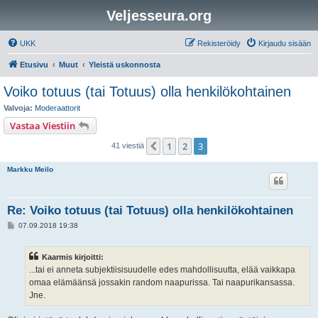
Veljesseura.org
UKK
Rekisteröidy
Kirjaudu sisään
Etusivu
Muut
Yleistä uskonnosta
Voiko totuus (tai Totuus) olla henkilökohtainen
Valvoja:
Moderaattorit
Vastaa Viestiin
1
2
3
Edellinen
41 viestiä
Markku Meilo
Re: Voiko totuus (tai Totuus) olla henkilökohtainen
V
07.09.2018 19:38
i
e
s
Kaarmis kirjoitti:
t
i
...tai ei anneta subjektiisisuudelle edes mahdollisuutta, elää vaikkapa
omaa elämäänsä jossakin random naapurissa. Tai naapurikansassa.
Jne.