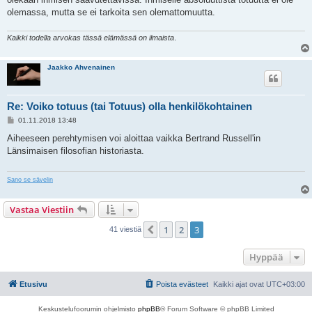
olemassa, mutta se ei tarkoita sen olemattomuutta.
Kaikki todella arvokas tässä elämässä on ilmaista
.
Jaakko Ahvenainen
Re: Voiko totuus (tai Totuus) olla henkilökohtainen
V
01.11.2018 13:48
i
e
Aiheeseen perehtymisen voi aloittaa vaikka Bertrand Russell'in
s
Länsimaisen filosofian historiasta.
t
i
Sano se sävelin
Vastaa Viestiin
1
2
3
Edellinen
41 viestiä
Hyppää
Etusivu
Poista evästeet
Kaikki ajat ovat
UTC+03:00
Keskustelufoorumin ohjelmisto
phpBB
® Forum Software © phpBB Limited