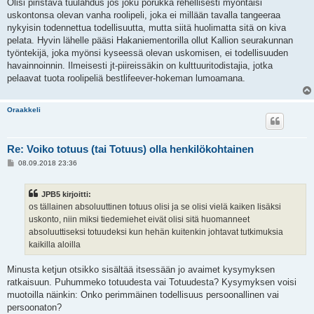
Olisi piristävä tuulahdus jos joku porukka rehellisesti myöntäisi
uskontonsa olevan vanha roolipeli, joka ei millään tavalla tangeeraa
nykyisin todennettua todellisuutta, mutta siitä huolimatta sitä on kiva
pelata. Hyvin lähelle pääsi Hakaniementorilla ollut Kallion seurakunnan
työntekijä, joka myönsi kyseessä olevan uskomisen, ei todellisuuden
havainnoinnin. Ilmeisesti jt-piireissäkin on kulttuuritodistajia, jotka
pelaavat tuota roolipeliä bestlifeever-hokeman lumoamana.
Oraakkeli
Re: Voiko totuus (tai Totuus) olla henkilökohtainen
V
08.09.2018 23:36
i
e
s
JPB5 kirjoitti:
t
i
os tällainen absoluuttinen totuus olisi ja se olisi vielä kaiken lisäksi
uskonto, niin miksi tiedemiehet eivät olisi sitä huomanneet
absoluuttiseksi totuudeksi kun hehän kuitenkin johtavat tutkimuksia
kaikilla aloilla
Minusta ketjun otsikko sisältää itsessään jo avaimet kysymyksen
ratkaisuun. Puhummeko totuudesta vai Totuudesta? Kysymyksen voisi
muotoilla näinkin: Onko perimmäinen todellisuus persoonallinen vai
persoonaton?