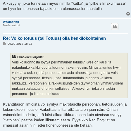
Alkusyyhy, joka tunnetaan myös nimillä "kutka" ja "pilke silmäkulmassa"
on hyvinkin monessa tapauksessa olemassaolon taustalla.
Weathertop
Moderaattori
Re: Voiko totuus (tai Totuus) olla henkilökohtainen
V
09.09.2018 18:22
i
e
s
Oraakkeli kirjoitti:
t
i
Voisiko luonnosta löytyä perimmäinen totuus? Kyse on kai siitä,
palautuuko kaikki lopulta luonnon rakenneosiin. Minusta tuntuu hyvin
vaikealta uskoa, että persoonattomasta aineesta ja energiasta voisi
syntyä persoonaa, tietoisuuttaa, informaatiota ja ennen kaikkea
rakkautta. Persoonien ja rakkaussuhteiden täytyy oman ymmärrykseni
mukaan palautua johonkin sellaiseen Alkusyyhyn, joka on itsekin
persoona - ja ikuinen rakkaus.
Kvanttitason ilmiöistä voi syntyä makrotasolla persoonan, tietoisuuden ja
kokemuksen illuusio. Vaikuttaisi siltä, että asia on juuri näin. Onhan
esimerkiksi todettu, että käsi alkaa liikkua ennen kuin aivoissa syntyy
"tietoinen" päätös käden liikuttamisesta. Fyysikko Kari Enqvist on
ilmaissut asian niin, ettei konehuoneessa ole ketään.