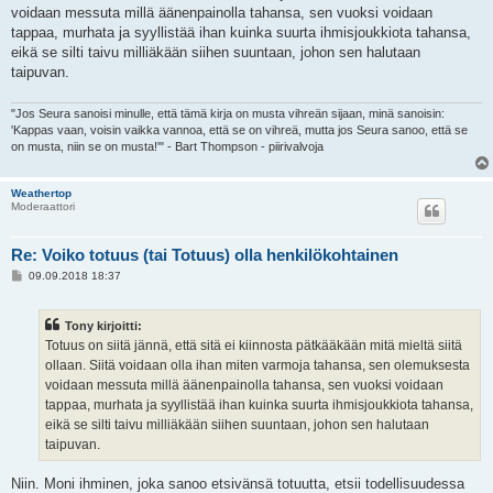
i
voidaan messuta millä äänenpainolla tahansa, sen vuoksi voidaan
tappaa, murhata ja syyllistää ihan kuinka suurta ihmisjoukkiota tahansa,
eikä se silti taivu milliäkään siihen suuntaan, johon sen halutaan
taipuvan.
"Jos Seura sanoisi minulle, että tämä kirja on musta vihreän sijaan, minä sanoisin:
'Kappas vaan, voisin vaikka vannoa, että se on vihreä, mutta jos Seura sanoo, että se
on musta, niin se on musta!'" - Bart Thompson - piirivalvoja
Weathertop
Moderaattori
Re: Voiko totuus (tai Totuus) olla henkilökohtainen
V
09.09.2018 18:37
i
e
s
Tony kirjoitti:
t
i
Totuus on siitä jännä, että sitä ei kiinnosta pätkääkään mitä mieltä siitä
ollaan. Siitä voidaan olla ihan miten varmoja tahansa, sen olemuksesta
voidaan messuta millä äänenpainolla tahansa, sen vuoksi voidaan
tappaa, murhata ja syyllistää ihan kuinka suurta ihmisjoukkiota tahansa,
eikä se silti taivu milliäkään siihen suuntaan, johon sen halutaan
taipuvan.
Niin. Moni ihminen, joka sanoo etsivänsä totuutta, etsii todellisuudessa