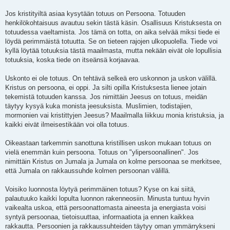
Jos kristityiltä asiaa kysytään totuus on Persoona. Totuuden
henkilökohtaisuus avautuu sekin tästä käsin. Osallisuus Kristuksesta on
totuudessa vaeltamista. Jos tämä on totta, on aika selvää miksi tiede ei
löydä perimmäistä totuutta. Se on tieteen rajojen ulkopuolella. Tiede voi
kyllä löytää totuuksia tästä maailmasta, mutta nekään eivät ole lopullisia
totuuksia, koska tiede on itseänsä korjaavaa.
Uskonto ei ole totuus. On tehtävä selkeä ero uskonnon ja uskon välillä.
Kristus on persoona, ei oppi. Ja silti opilla Kristuksesta lienee jotain
tekemistä totuuden kanssa. Jos nimittäin Jeesus on totuus, meidän
täytyy kysyä kuka monista jeesuksista. Muslimien, todistajien,
mormonien vai kristittyjen Jeesus? Maailmalla liikkuu monia kristuksia, ja
kaikki eivät ilmeisestikään voi olla totuus.
Oikeastaan tarkemmin sanottuna kristillisen uskon mukaan totuus on
vielä enemmän kuin persoona. Totuus on "ylipersoonallinen". Jos
nimittäin Kristus on Jumala ja Jumala on kolme persoonaa se merkitsee,
että Jumala on rakkaussuhde kolmen persoonan välillä.
Voisiko luonnosta löytyä perimmäinen totuus? Kyse on kai siitä,
palautuuko kaikki lopulta luonnon rakenneosiin. Minusta tuntuu hyvin
vaikealta uskoa, että persoonattomasta aineesta ja energiasta voisi
syntyä persoonaa, tietoisuuttaa, informaatiota ja ennen kaikkea
rakkautta. Persoonien ja rakkaussuhteiden täytyy oman ymmärrykseni