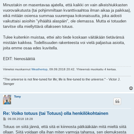
Minustakin on masentavaa ajatella, että kaikki on vain alkeishiukkasten
vuorovaikutusta (tai pohjimmiltaan kvanttivaahtoa ilman aikaa ja paikkaa),
eikä mitään osiensa summaa suurempaa kokonaisuutta, joka aidosti
vaikuttaisi asioihin "ylhäältä alaspäin", ole olemassa. Mutta ei totuuden
tarvitse olla miellyttävä ollakseen totuus.
Tulee kuitenkin muistaa, ettei aito tiede koskaan väitäkään tietävänsä
mistään kaikkea. Todellisuuden rakenteesta voi vielä paljastua asioita,
joita emme osaa edes kuvitella.
EDIT: hienosäätöä
Viimeksi muokannut
Weathertop
, 09.09.2018 20:42. Yhteensä muokattu 4 kertaa.
"The universe is not fine-tuned for life; life is fine-tuned to the universe." - Victor J.
Stenger
Tony
Re: Voiko totuus (tai Totuus) olla henkilökohtainen
V
09.09.2018 18:28
i
e
Totuus on siitä jännä, että sitä ei kiinnosta pätkääkään mitä mieltä siitä
s
ollaan. Siitä voidaan olla ihan miten varmoja tahansa, sen olemuksesta
t