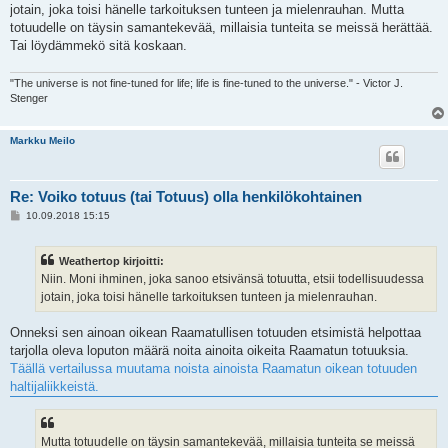
jotain, joka toisi hänelle tarkoituksen tunteen ja mielenrauhan. Mutta
totuudelle on täysin samantekevää, millaisia tunteita se meissä herättää.
Tai löydämmekö sitä koskaan.
"The universe is not fine-tuned for life; life is fine-tuned to the universe." - Victor J.
Stenger
Markku Meilo
Re: Voiko totuus (tai Totuus) olla henkilökohtainen
V
10.09.2018 15:15
i
e
s
Weathertop kirjoitti:
t
i
Niin. Moni ihminen, joka sanoo etsivänsä totuutta, etsii todellisuudessa
jotain, joka toisi hänelle tarkoituksen tunteen ja mielenrauhan.
Onneksi sen ainoan oikean Raamatullisen totuuden etsimistä helpottaa
tarjolla oleva loputon määrä noita ainoita oikeita Raamatun totuuksia.
Täällä vertailussa muutama noista ainoista Raamatun oikean totuuden
haltijaliikkeistä.
Mutta totuudelle on täysin samantekevää, millaisia tunteita se meissä