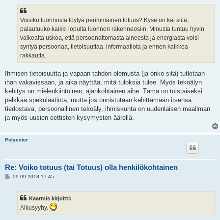
Voisiko luonnosta löytyä perimmäinen totuus? Kyse on kai siitä,
palautuuko kaikki lopulta luonnon rakenneosiin. Minusta tuntuu hyvin
vaikealta uskoa, että persoonattomasta aineesta ja energiasta voisi
syntyä persoonaa, tietoisuuttaa, informaatiota ja ennen kaikkea
rakkautta.
Ihmisen tietoisuutta ja vapaan tahdon olemusta (ja onko sitä) tutkitaan
ihan vakavissaan, ja aika näyttää, mitä tuloksia tulee. Myös tekoälyn
kehitys on mielenkiintoinen, ajankohtainen aihe. Tämä on toistaiseksi
pelkkää spekulaatiota, mutta jos onnistutaan kehittämään itsensä
tiedostava, persoonallinen tekoäly, ihmiskunta on uudenlaisen maailman
ja myös uusien eettisten kysymysten äärellä.
Polyester
Re: Voiko totuus (tai Totuus) olla henkilökohtainen
V
09.09.2018 17:45
i
e
s
Kaarmis kirjoitti:
t
i
Alkusyyhy.