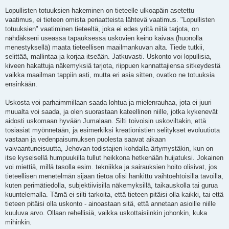
Lopullisten totuuksien hakeminen on tieteelle ulkoapäin asetettu
vaatimus, ei tieteen omista periaatteista lähtevä vaatimus. "Lopullisten
totuuksien" vaatiminen tieteeltä, joka ei edes yritä niitä tarjota, on
nähdäkseni useassa tapauksessa uskovien keino kaivaa (huonolla
menestyksellä) maata tieteellisen maailmankuvan alta. Tiede tutkii,
selittää, mallintaa ja korjaa itseään. Jatkuvasti. Uskonto voi lopullisia,
kiveen hakattuja näkemyksiä tarjota, riippuen kannattajiensa sitkeydestä
vaikka maailman tappiin asti, mutta eri asia sitten, ovatko ne totuuksia
ensinkään.
Uskosta voi parhaimmillaan saada lohtua ja mielenrauhaa, jota ei juuri
muualta voi saada, ja olen suorastaan kateellinen niille, jotka kykenevät
aidosti uskomaan hyvään Jumalaan. Silti toivoisin uskoviltakin, että
tosiasiat myönnetään, ja esimerkiksi kreationistien selitykset evoluutiota
vastaan ja vedenpaisumuksen puolesta saavat aikaan
vaivaantuneisuutta, Jehovan todistajien kohdalla ärtymystäkin, kun on
itse kyseisellä humpuukilla tullut heikkona hetkenään huijatuksi. Jokainen
voi miettiä, millä tasolla esim. tekniikka ja sairauksien hoito olisivat, jos
tieteellisen menetelmän sijaan tietoa olisi hankittu vaihtoehtoisilla tavoilla,
kuten perimätiedolla, subjektiivisilla näkemyksillä, taikauskolla tai gurua
kuuntelemalla. Tämä ei silti tarkoita, että tieteen pitäisi olla kaikki, tai että
tieteen pitäisi olla uskonto - ainoastaan sitä, että annetaan asioille niille
kuuluva arvo. Ollaan rehellisiä, vaikka uskottaisiinkin johonkin, kuka
mihinkin.