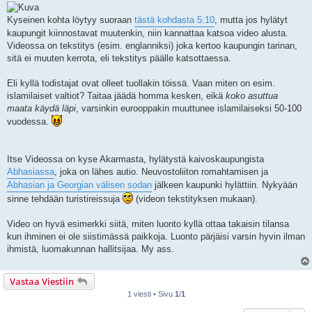
Kyseinen kohta löytyy suoraan
tästä kohdasta 5:10
, mutta jos hylätyt
kaupungit kiinnostavat muutenkin, niin kannattaa katsoa video alusta.
Videossa on tekstitys (esim. englanniksi) joka kertoo kaupungin tarinan,
sitä ei muuten kerrota, eli tekstitys päälle katsottaessa.
Eli kyllä todistajat ovat olleet tuollakin töissä. Vaan miten on esim.
islamilaiset valtiot? Taitaa jäädä homma kesken, eikä
koko asuttua
maata käydä läpi
, varsinkin eurooppakin muuttunee islamilaiseksi 50-100
vuodessa.
Itse Videossa on kyse Akarmasta, hylätystä kaivoskaupungista
Abhasiassa
, joka on lähes autio. Neuvostoliiton romahtamisen ja
Abhasian ja Georgian välisen sodan
jälkeen kaupunki hylättiin. Nykyään
sinne tehdään turistireissuja
(videon tekstityksen mukaan).
Video on hyvä esimerkki siitä, miten luonto kyllä ottaa takaisin tilansa
kun ihminen ei ole siistimässä paikkoja. Luonto pärjäisi varsin hyvin ilman
ihmistä, luomakunnan hallitsijaa. My ass.
Vastaa Viestiin
1 viesti • Sivu
1
/
1