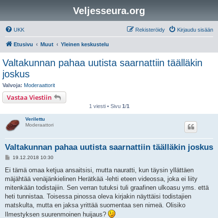
Veljesseura.org
UKK
Rekisteröidy
Kirjaudu sisään
Etusivu
Muut
Yleinen keskustelu
Valtakunnan pahaa uutista saarnattiin täälläkin
joskus
Valvoja:
Moderaattorit
Vastaa Viestiin
1 viesti • Sivu
1
/
1
Verilettu
Moderaattori
Valtakunnan pahaa uutista saarnattiin täälläkin joskus
V
19.12.2018 10:30
i
e
Ei tämä omaa ketjua ansaitsisi, mutta nauratti, kun täysin yllättäen
s
mäjähtää venäjänkielinen Herätkää -lehti eteen videossa, joka ei liity
t
i
mitenkään todistajiin. Sen verran tutuksi tuli graafinen ulkoasu yms. että
heti tunnistaa. Toisessa pinossa oleva kirjakin näyttäisi todistajien
matskulta, mutta en jaksa yrittää suomentaa sen nimeä. Olisiko
Ilmestyksen suurenmoinen huijaus?