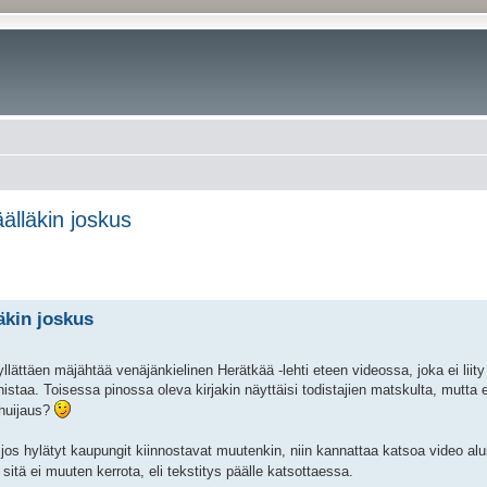
älläkin joskus
äkin joskus
llättäen mäjähtää venäjänkielinen Herätkää -lehti eteen videossa, joka ei liity
nistaa. Toisessa pinossa oleva kirjakin näyttäisi todistajien matskulta, mutta e
huijaus?
 jos hylätyt kaupungit kiinnostavat muutenkin, niin kannattaa katsoa video al
sitä ei muuten kerrota, eli tekstitys päälle katsottaessa.