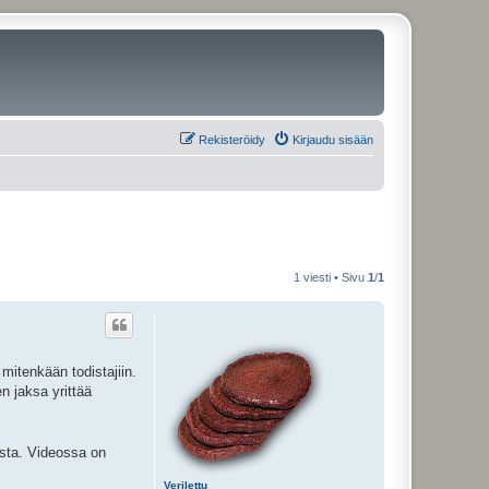
Rekisteröidy
Kirjaudu sisään
1 viesti • Sivu
1
/
1
 mitenkään todistajiin.
n jaksa yrittää
usta. Videossa on
Verilettu