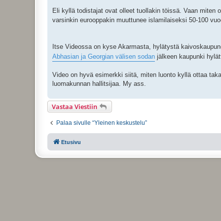
Eli kyllä todistajat ovat olleet tuollakin töissä. Vaan mite
varsinkin eurooppakin muuttunee islamilaiseksi 50-100 vu
Itse Videossa on kyse Akarmasta, hylätystä kaivoskaupun
Abhasian ja Georgian välisen sodan
jälkeen kaupunki hylät
Video on hyvä esimerkki siitä, miten luonto kyllä ottaa taka
luomakunnan hallitsijaa. My ass.
Vastaa Viestiin
Palaa sivulle “Yleinen keskustelu”
Etusivu