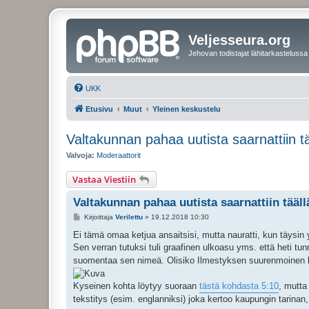
Veljesseura.org
Jehovan todistajat lähitarkastelussa
UKK
Etusivu
Muut
Yleinen keskustelu
Valtakunnan pahaa uutista saarnattiin tä
Valvoja:
Moderaattorit
Vastaa Viestiin
Valtakunnan pahaa uutista saarnattiin tääll
V
Kirjoittaja
Verilettu
»
19.12.2018 10:30
i
e
Ei tämä omaa ketjua ansaitsisi, mutta nauratti, kun täysin y
s
Sen verran tutuksi tuli graafinen ulkoasu yms. että heti tun
t
i
suomentaa sen nimeä. Olisiko Ilmestyksen suurenmoinen 
Kyseinen kohta löytyy suoraan
tästä kohdasta 5:10
, mutta
tekstitys (esim. englanniksi) joka kertoo kaupungin tarinan, 