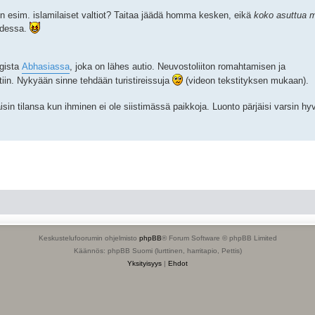
n on esim. islamilaiset valtiot? Taitaa jäädä homma kesken, eikä
koko asuttua m
odessa.
gista
Abhasiassa
, joka on lähes autio. Neuvostoliiton romahtamisen ja
tiin. Nykyään sinne tehdään turistireissuja
(videon tekstityksen mukaan).
isin tilansa kun ihminen ei ole siistimässä paikkoja. Luonto pärjäisi varsin hy
Keskustelufoorumin ohjelmisto
phpBB
® Forum Software © phpBB Limited
Käännös: phpBB Suomi (lurttinen, harritapio, Pettis)
Yksityisyys
|
Ehdot