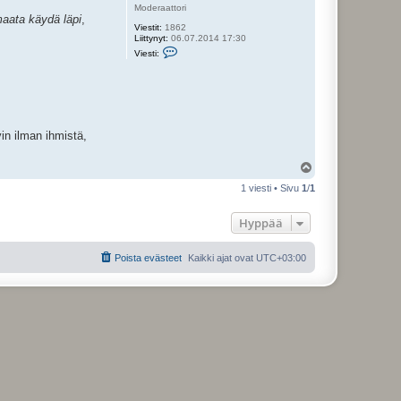
Moderaattori
aata käydä läpi
,
Viestit:
1862
Liittynyt:
06.07.2014 17:30
V
Viesti:
i
e
s
t
i
V
e
vin ilman ihmistä,
r
i
l
Y
e
t
l
1 viesti • Sivu
1
/
1
t
ö
u
s
Hyppää
Poista evästeet
Kaikki ajat ovat
UTC+03:00