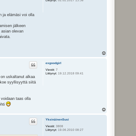
Liittynyt:
02.02.2017 15:58
 ja elämäsi voi olla
tamisen jälkeen
a asian olevan
aivata.
Y
l
ö
exgoodgirl
s
Viestit:
7
Liittynyt:
19.12.2018 09:41
ä on uskaltanut alkaa
oe syyllisyyttä siitä
n voidaan taas olla
ehti
Y
l
ö
YksinäinenSusi
s
Viestit:
3808
Liittynyt:
19.06.2010 08:27