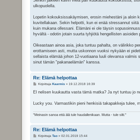
Senkin jälkeen kävin vielä pari kuukautta kokouksissa, sitt
ulkopuolella.
Lopetin kokouksissakäymisen, erosin miehestäni ja aloin kes
kuvitellakaan. Sekin helpotti, kun ei enää stressannut sii
kuin mukana ollessani. Elämäni ei ole täysin sopusoinnuss
hyvältä - odotin jotain suurta tyhjiötä hengellisten asioiden
Oikeastaan ainoa asia, joka tuntuu pahalta, on välirikko perhe
erottamiseen asti, mutta uskonnon vuoksi nykyään ei pidet
sellaista elämää johon 12-vuotiaana luuli olevansa valmis s
sinut tämän "pakanaelämän" kanssa.
Re: Elämä helpottaa
V
Kirjoittaja
Kaarmis
»
19.12.2018 16:39
i
e
El nelisen kuukautta vasta tämä matka? Ja nyt tuntuu jo n
s
t
i
Lucky you. Varmastikin pieni henkisiä takapakkeja tulee, mut
"Meinasin sanoa että älä tule haudallenikaan. Mutta - tule silti."
Re: Elämä helpottaa
V
Kirjoittaja
Tao
»
02.01.2019 15:44
i