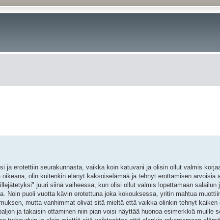
 ja erotettiin seurakunnasta, vaikka koin katuvani ja olisin ollut valmis korj
 oikeana, olin kuitenkin elänyt kaksoiselämää ja tehnyt erottamisen arvoisia
tteillejätetyksi" juuri siinä vaiheessa, kun olisi ollut valmis lopettamaan salail
 Noin puoli vuotta kävin erotettuna joka kokouksessa, yritin mahtua muottiin 
uksen, mutta vanhimmat olivat sitä mieltä että vaikka olinkin tehnyt kaiken o
paljon ja takaisin ottaminen niin pian voisi näyttää huonoa esimerkkiä muille se