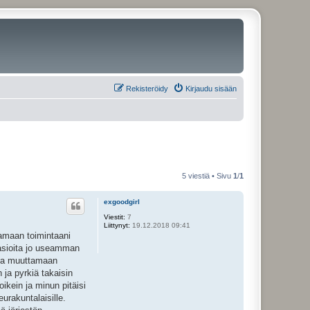
Rekisteröidy
Kirjaudu sisään
5 viestiä • Sivu
1
/
1
exgoodgirl
Viestit:
7
Liittynyt:
19.12.2018 09:41
aamaan toimintaani
 asioita jo useamman
un ja muuttamaan
ja pyrkiä takaisin
ikein ja minun pitäisi
urakuntalaisille.