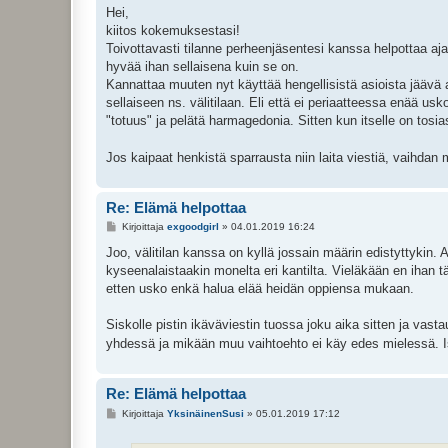
e
Hei,
s
kiitos kokemuksestasi!
t
i
Toivottavasti tilanne perheenjäsentesi kanssa helpottaa aj
hyvää ihan sellaisena kuin se on.
Kannattaa muuten nyt käyttää hengellisistä asioista jäävä 
sellaiseen ns. välitilaan. Eli että ei periaatteessa enää usk
"totuus" ja pelätä harmagedonia. Sitten kun itselle on tosia
Jos kaipaat henkistä sparrausta niin laita viestiä, vaihdan
Re: Elämä helpottaa
V
Kirjoittaja
exgoodgirl
»
04.01.2019 16:24
i
e
Joo, välitilan kanssa on kyllä jossain määrin edistyttykin. 
s
kyseenalaistaakin monelta eri kantilta. Vieläkään en ihan 
t
i
etten usko enkä halua elää heidän oppiensa mukaan.
Siskolle pistin ikäväviestin tuossa joku aika sitten ja vastau
yhdessä ja mikään muu vaihtoehto ei käy edes mielessä. Is
Re: Elämä helpottaa
V
Kirjoittaja
YksinäinenSusi
»
05.01.2019 17:12
i
e