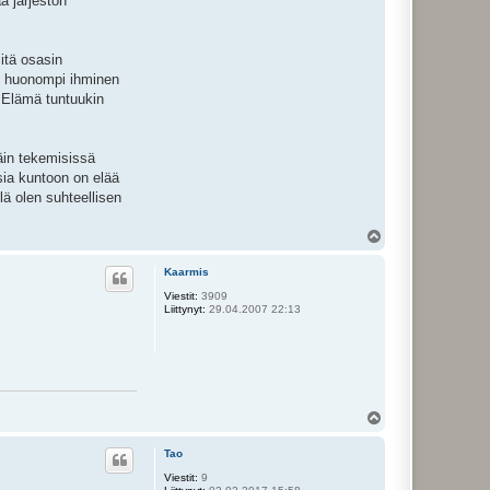
ä järjestön
itä osasin
yt huonompi ihminen
 Elämä tuntuukin
täin tekemisissä
sia kuntoon on elää
lä olen suhteellisen
Y
l
ö
Kaarmis
s
Viestit:
3909
Liittynyt:
29.04.2007 22:13
Y
l
ö
Tao
s
Viestit:
9