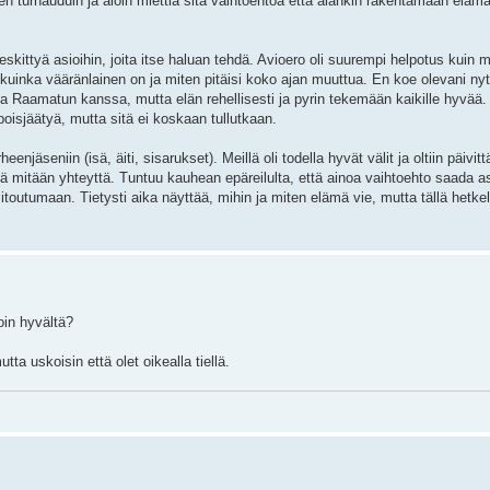
en turhauduin ja aloin miettiä sitä vaihtoehtoa että alankin rakentamaan elämä
kittyä asioihin, joita itse haluan tehdä. Avioero oli suurempi helpotus kuin m
tä kuinka vääränlainen on ja miten pitäisi koko ajan muuttua. En koe olevani n
a Raamatun kanssa, mutta elän rehellisesti ja pyrin tekemään kaikille hyvää.
 poisjäätyä, mutta sitä ei koskaan tullutkaan.
enjäseniin (isä, äiti, sisarukset). Meillä oli todella hyvät välit ja oltiin päivit
ä mitään yhteyttä. Tuntuu kauhean epäreilulta, että ainoa vaihtoehto saada a
itoutumaan. Tietysti aika näyttää, mihin ja miten elämä vie, mutta tällä hetkel
oin hyvältä?
ta uskoisin että olet oikealla tiellä.