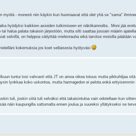
an myötä - monesti niin käykin kun huomaavat että olet yhä se "sama" ihminen
aika hyödyksi kaikkien asioiden tutkimiseen eri näkökannoilta.. Moni jää erot
o tai halua palata takaisin järjestöön, mutta silti saattaa jossain määrin ajatell
siat selvillä, on helppoa säilyttää mielenrauha eikä tarvitse moisilla päätään v
 mielelläni kokemuksia jos koet sellaisesta hyötyväsi
Alkuun tuntui tosi vahvasti että JT on ainoa oikea totuus mutta pikkuhiljaa sit
täysin lynkkaa koko uskontoa, mutta harmagedon ei pelota enkä erityisemmin k
skin tuli, joskin siitä tuli selväksi että takaisintuloa vain odotellaan kun sitte
ää näin kaupungilla sattumalta ennen joulua ja suureksi yllätykseksi se terv