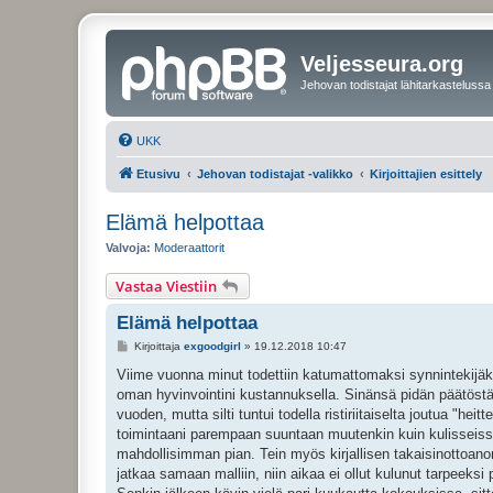
Veljesseura.org
Jehovan todistajat lähitarkastelussa
UKK
Etusivu
Jehovan todistajat -valikko
Kirjoittajien esittely
Elämä helpottaa
Valvoja:
Moderaattorit
Vastaa Viestiin
Elämä helpottaa
V
Kirjoittaja
exgoodgirl
»
19.12.2018 10:47
i
e
Viime vuonna minut todettiin katumattomaksi synnintekijäksi
s
oman hyvinvointini kustannuksella. Sinänsä pidän päätöstä
t
i
vuoden, mutta silti tuntui todella ristiriitaiselta joutua "hei
toimintaani parempaan suuntaan muutenkin kuin kulisseissa.
mahdollisimman pian. Tein myös kirjallisen takaisinottoanom
jatkaa samaan malliin, niin aikaa ei ollut kulunut tarpeeksi 