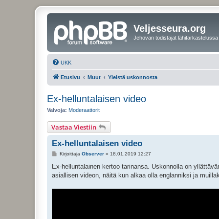
Veljesseura.org
Jehovan todistajat lähitarkastelussa
UKK
Etusivu
Muut
Yleistä uskonnosta
Ex-helluntalaisen video
Valvoja:
Moderaattorit
Vastaa Viestiin
Ex-helluntalaisen video
V
Kirjoittaja
Observer
»
18.01.2019 12:27
i
e
Ex-helluntalainen kertoo tarinansa. Uskonnolla on yllättävä
s
asiallisen videon, näitä kun alkaa olla englanniksi ja muillakin
t
i