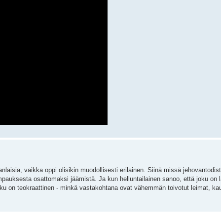
nlaisia, vaikka oppi olisikin muodollisesti erilainen. Siinä missä jehovantodis
pauksesta osattomaksi jäämistä. Ja kun helluntailainen sanoo, että joku on 
joku on teokraattinen - minkä vastakohtana ovat vähemmän toivotut leimat, 