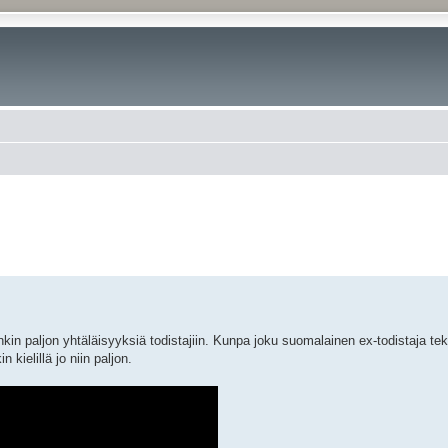
nkin paljon yhtäläisyyksiä todistajiin. Kunpa joku suomalainen ex-todistaja te
 kielillä jo niin paljon.