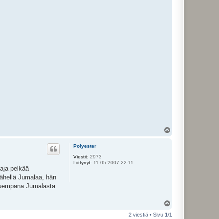
Y
l
ö
Polyester
s
Viestit:
2973
Liittynyt:
11.05.2007 22:11
taja pelkää
lähellä Jumalaa, hän
kauempana Jumalasta
Y
l
2 viestiä • Sivu
1
/
1
ö