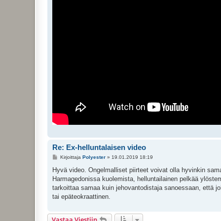
Re: Ex-helluntalaisen video
V
Kirjoittaja
Polyester
»
19.01.2019 18:19
i
e
Hyvä video. Ongelmalliset piirteet voivat olla hyvinkin sama
s
Harmagedonissa kuolemista, helluntailainen pelkää ylöstem
t
i
tarkoittaa samaa kuin jehovantodistaja sanoessaan, että 
tai epäteokraattinen.
Vastaa Viestiin