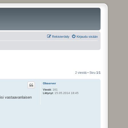
Rekisteröidy
Kirjaudu sisään
2 viestiä • Sivu
1
/
1
Observer
Viestit:
161
Liittynyt:
15.05.2014 18:45
kisi vastaavanlaisen