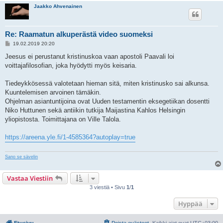
Jaakko Ahvenainen
Re: Raamatun alkuperästä video suomeksi
V
19.02.2019 20:20
i
e
Jeesus ei perustanut kristinuskoa vaan apostoli Paavali loi
s
voittajafilosofian, joka hyödytti myös keisaria.
t
i
Tiedeykkösessä valotetaan hieman sitä, miten kristinusko sai alkunsa.
Kuuntelemisen arvoinen tämäkin.
Ohjelman asiantuntijoina ovat Uuden testamentin eksegetiikan dosentti
Niko Huttunen sekä antiikin tutkija Maijastina Kahlos Helsingin
yliopistosta. Toimittajana on Ville Talola.
https://areena.yle.fi/1-4585364?autoplay=true
Sano se sävelin
Vastaa Viestiin
3 viestiä • Sivu
1
/
1
Hyppää
Etusivu
Poista evästeet
Kaikki ajat ovat
UTC+03:00