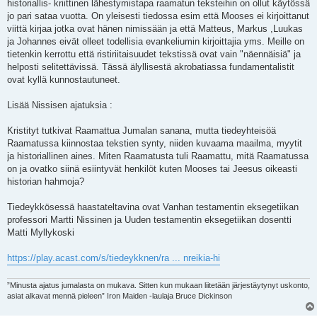
i
historiallis- kriittinen lähestymistapa raamatun teksteihin on ollut käytössä
jo pari sataa vuotta. On yleisesti tiedossa esim että Mooses ei kirjoittanut
viittä kirjaa jotka ovat hänen nimissään ja että Matteus, Markus ,Luukas
ja Johannes eivät olleet todellisia evankeliumin kirjoittajia yms. Meille on
tietenkin kerrottu että ristiriitaisuudet tekstissä ovat vain "näennäisiä" ja
helposti selitettävissä. Tässä älyllisestä akrobatiassa fundamentalistit
ovat kyllä kunnostautuneet.
Lisää Nissisen ajatuksia :
Kristityt tutkivat Raamattua Jumalan sanana, mutta tiedeyhteisöä
Raamatussa kiinnostaa tekstien synty, niiden kuvaama maailma, myytit
ja historiallinen aines. Miten Raamatusta tuli Raamattu, mitä Raamatussa
on ja ovatko siinä esiintyvät henkilöt kuten Mooses tai Jeesus oikeasti
historian hahmoja?
Tiedeykkösessä haastateltavina ovat Vanhan testamentin eksegetiikan
professori Martti Nissinen ja Uuden testamentin eksegetiikan dosentti
Matti Myllykoski
https://play.acast.com/s/tiedeykknen/ra ... nreikia-hi
”Minusta ajatus jumalasta on mukava. Sitten kun mukaan liitetään järjestäytynyt uskonto,
asiat alkavat mennä pieleen” Iron Maiden -laulaja Bruce Dickinson