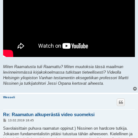
Miten Raamatusta tuli Raamattu? Miten muutoksia tässä maailman
levinneimmässä kirjakokoelmassa tutkitaan tieteellisesti? Videolla
Helsingin yliopiston Vanhan testamentin eksegetiikan professori Martti
Nissinen ja tutkijatohtori Jessi Orpana kertovat aiheesta.
Wesseli
Re: Raamatun alkuperästä video suomeksi
V
13.02.2019 18:45
i
e
Savolaisittain puhuva raamatun oppinut:) Nissinen on hardcore tutkija.
s
Jokaisen fundamentalistin pitäisi tutustua tähän aiheeseen. Kielellinen ja
t