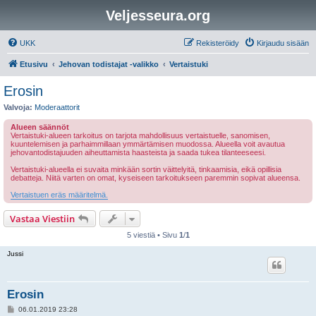
Veljesseura.org
UKK
Rekisteröidy
Kirjaudu sisään
Etusivu
Jehovan todistajat -valikko
Vertaistuki
Erosin
Valvoja:
Moderaattorit
Alueen säännöt
Vertaistuki-alueen tarkoitus on tarjota mahdollisuus vertaistuelle, sanomisen,
kuuntelemisen ja parhaimmillaan ymmärtämisen muodossa. Alueella voit avautua
jehovantodistajuuden aiheuttamista haasteista ja saada tukea tilanteeseesi.
Vertaistuki-alueella ei suvaita minkään sortin väittelyitä, tinkaamisia, eikä opillisia
debatteja. Niitä varten on omat, kyseiseen tarkoitukseen paremmin sopivat alueensa.
Vertaistuen eräs määritelmä.
Vastaa Viestiin
5 viestiä • Sivu
1
/
1
Jussi
Erosin
V
06.01.2019 23:28