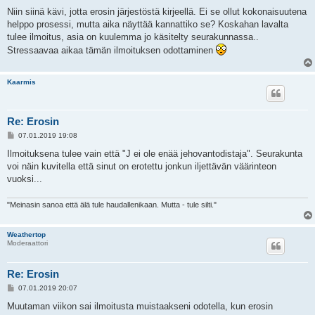
i
e
Niin siinä kävi, jotta erosin järjestöstä kirjeellä. Ei se ollut kokonaisuutena
s
helppo prosessi, mutta aika näyttää kannattiko se? Koskahan lavalta
t
i
tulee ilmoitus, asia on kuulemma jo käsitelty seurakunnassa..
Stressaavaa aikaa tämän ilmoituksen odottaminen
Kaarmis
Re: Erosin
V
07.01.2019 19:08
i
e
Ilmoituksena tulee vain että "J ei ole enää jehovantodistaja". Seurakunta
s
voi näin kuvitella että sinut on erotettu jonkun iljettävän väärinteon
t
i
vuoksi...
"Meinasin sanoa että älä tule haudallenikaan. Mutta - tule silti."
Weathertop
Moderaattori
Re: Erosin
V
07.01.2019 20:07
i
e
Muutaman viikon sai ilmoitusta muistaakseni odotella, kun erosin
s