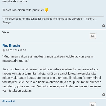
maistraatin kautta.
t
i
Tervetuloa aidan tälle puolelle!
"The universe is not fine-tuned for life; life is fine-tuned to the universe." - Victor J.
Stenger
Vieras
Re: Erosin
V
06.03.2019 18:58
i
e
"Muutaman viikon sai ilmoitusta muistaakseni odotella, kun erosin
s
maistraatin kautta."
t
i
Tuon suhteen on ilmeisesti ollut ja on ehkä edelleenkin erilaisia srk- ja
tapauskohtaisia toimintamalleja, sillä on saanut lukea kokemuksista
miten maistraatin kautta eronneita ei ole srk:ssa ilmoitettu "sittemmin ei
todistajiksi" ellei heitä ole henkilökohtaisesti ja / tai puhelimitse erikseen
tavoitettu, jotta saisi sen Vartiotorniseura-protokollan mukaisen sisäisen
varmistuksen asiaan.
J Hepatiitti