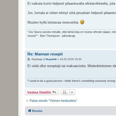
e
Ei vaikuta kovin helposti pilaantuvalta elintarvikkeelta, jo
s
t
i
Jos Jumala ei sitten tehnyt siitä piruuttain helposti pilaant
Muuten kyllä loistavaa innovointia.
"Jos Seura sanoisi minulle, että tämä kirja on musta vihreän sijaan, mi
musta!'" - Bart Thompson - piirivalvoja
Re: Mannan resepti
V
Kirjoittaja
J Hepatiitti
»
19.03.2019 19:30
i
e
Ei vielä ollut reseptejä tai makuarvioita. Mielenkiintoinen id
s
t
i
"I used to be a good person. I think there's something seriously wrong
Vastaa Viestiin
Palaa sivulle “Yleinen keskustelu”
Etusivu