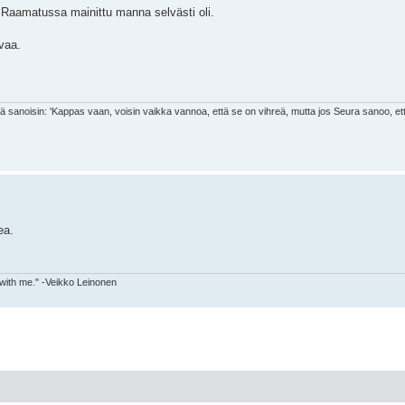
ta Raamatussa mainittu manna selvästi oli.
uvaa.
nä sanoisin: 'Kappas vaan, voisin vaikka vannoa, että se on vihreä, mutta jos Seura sanoo, et
ea.
 with me." -Veikko Leinonen