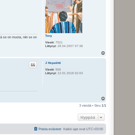
Tony
tä se on musta, niin se on
Viestit:
7521
Liittynyt:
28.04.2007 07:38
Y
l
ö
J Hepatiitti
s
Viestit:
506
Liittynyt:
12.01.2018 02:03
Y
l
3 viestiä • Sivu
1
/
1
ö
s
Hyppää
Poista evästeet
Kaikki ajat ovat
UTC+03:00