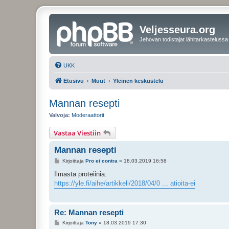
Veljesseura.org
Jehovan todistajat lähitarkastelussa
UKK
Etusivu
Muut
Yleinen keskustelu
Mannan resepti
Valvoja:
Moderaattorit
Vastaa Viestiin
Mannan resepti
V
Kirjoittaja
Pro et contra
»
18.03.2019 16:58
i
e
Ilmasta proteiinia:
s
https://yle.fi/aihe/artikkeli/2018/04/0 ... atioita-ei
t
i
Re: Mannan resepti
V
Kirjoittaja
Tony
»
18.03.2019 17:30
i