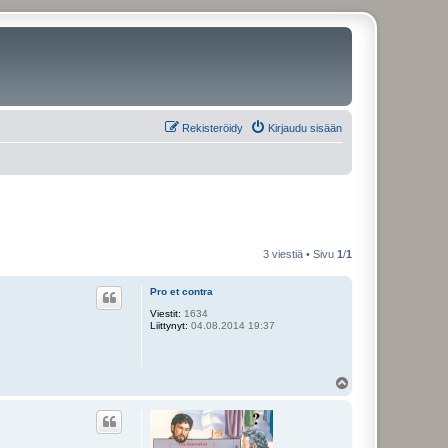
Rekisteröidy
Kirjaudu sisään
3 viestiä • Sivu
1
/
1
Pro et contra
Viestit:
1634
Liittynyt:
04.08.2014 19:37
Y
l
ö
s