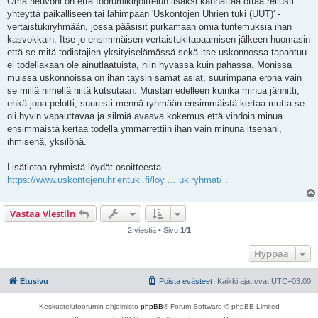
Oma neuvoni on että foorumikirjoittelun lisäksi kannattaa ottaa reilusti
yhteyttä paikalliseen tai lähimpään 'Uskontojen Uhrien tuki (UUT)' -
vertaistukiryhmään, jossa pääsisit purkamaan omia tuntemuksia ihan
kasvokkain. Itse jo ensimmäisen vertaistukitapaamisen jälkeen huomasin
että se mitä todistajien yksityiselämässä sekä itse uskonnossa tapahtuu
ei todellakaan ole ainutlaatuista, niin hyvässä kuin pahassa. Monissa
muissa uskonnoissa on ihan täysin samat asiat, suurimpana erona vain
se millä nimellä niitä kutsutaan. Muistan edelleen kuinka minua jännitti,
ehkä jopa pelotti, suuresti mennä ryhmään ensimmäistä kertaa mutta se
oli hyvin vapauttavaa ja silmiä avaava kokemus että vihdoin minua
ensimmäistä kertaa todella ymmärrettiin ihan vain minuna itsenäni,
ihmisenä, yksilönä.
Lisätietoa ryhmistä löydät osoitteesta
https://www.uskontojenuhrientuki.fi/loy ... ukiryhmat/
.
Vastaa Viestiin
2 viestiä • Sivu
1
/
1
Hyppää
Etusivu
Poista evästeet
Kaikki ajat ovat
UTC+03:00
Keskustelufoorumin ohjelmisto
phpBB
® Forum Software © phpBB Limited