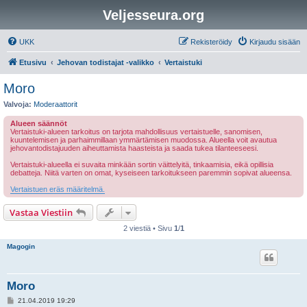
Veljesseura.org
UKK
Rekisteröidy
Kirjaudu sisään
Etusivu
Jehovan todistajat -valikko
Vertaistuki
Moro
Valvoja:
Moderaattorit
Alueen säännöt
Vertaistuki-alueen tarkoitus on tarjota mahdollisuus vertaistuelle, sanomisen,
kuuntelemisen ja parhaimmillaan ymmärtämisen muodossa. Alueella voit avautua
jehovantodistajuuden aiheuttamista haasteista ja saada tukea tilanteeseesi.
Vertaistuki-alueella ei suvaita minkään sortin väittelyitä, tinkaamisia, eikä opillisia
debatteja. Niitä varten on omat, kyseiseen tarkoitukseen paremmin sopivat alueensa.
Vertaistuen eräs määritelmä.
Vastaa Viestiin
2 viestiä • Sivu
1
/
1
Magogin
Moro
V
21.04.2019 19:29