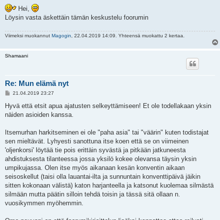
i
e
Hei,
s
Löysin vasta äskettäin tämän keskustelu foorumin
t
i
Viimeksi muokannut
Magogin
, 22.04.2019 14:09. Yhteensä muokattu 2 kertaa.
Shamaani
Re: Mun elämä nyt
V
21.04.2019 23:27
i
e
Hyvä että etsit apua ajatusten selkeyttämiseen! Et ole todellakaan yksin
s
näiden asioiden kanssa.
t
i
Itsemurhan harkitseminen ei ole "paha asia" tai "väärin" kuten todistajat
sen mieltävät. Lyhyesti sanottuna itse koen että se on viimeinen
'oljenkorsi' löytää tie pois erittäin syvästä ja pitkään jatkuneesta
ahdistuksesta tilanteessa jossa yksilö kokee olevansa täysin yksin
umpikujassa. Olen itse myös aikanaan kesän konventin aikaan
seisoskellut (taisi olla lauantai-ilta ja sunnuntain konventtipäivä jäikin
sitten kokonaan välistä) katon harjanteella ja katsonut kuolemaa silmästä
silmään mutta päätin silloin tehdä toisin ja tässä sitä ollaan n.
vuosikymmen myöhemmin.