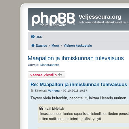
Veljesseura.org
Jehovan todistajat lähitarkastelussa
UKK
Etusivu
Muut
Yleinen keskustelu
Maapallon ja ihmiskunnan tulevaisuus
Valvoja:
Moderaattorit
Vastaa Viestiin
Re: Maapallon ja ihmiskunnan tulevaisuus
V
Kirjoittaja
Verilettu
»
02.10.2018 10:17
i
e
Täytyy vielä kuitenkin, pahoittelut, laittaa Hesarin uutinen.
s
t
i
hs.fi kirjoitti:
Ilmastopaneeli kertoo raportissa tieteellisen tiedon peru
miten radikaaleihin toimiin pitäisi ryhtyä.