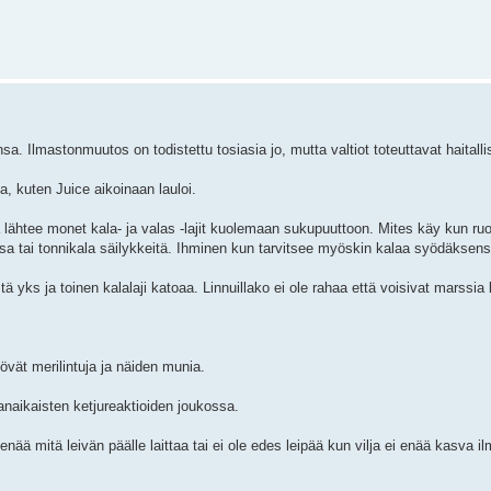
. Ilmastonmuutos on todistettu tosiasia jo, mutta valtiot toteuttavat haitall
, kuten Juice aikoinaan lauloi.
ä lähtee monet kala- ja valas -lajit kuolemaan sukupuuttoon. Mites käy kun r
sa tai tonnikala säilykkeitä. Ihminen kun tarvitsee myöskin kalaa syödäksens
tä yks ja toinen kalalaji katoaa. Linnuillako ei ole rahaa että voisivat marss
yövät merilintuja ja näiden munia.
naikaisten ketjureaktioiden joukossa.
enää mitä leivän päälle laittaa tai ei ole edes leipää kun vilja ei enää kasva