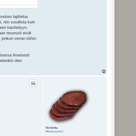
oskien lajittelua.
 niin surullista kuin
een käsittelyyn,
aan resurssit eivät
t jonkun verran töihin,
isessa ilmeisesti
ietenkin olen
Y
l
ö
s
Verilettu
Moderaattori