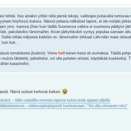
äisi tehdä. Itse ainakin yritän niitä pieniä tekoja, vaikkapa joutavalta tuntuvaa r
yyteen köyhissä maissa. Näissä pelasta nälkäiset lapset, ei ole mitään järkeä,
jen yms. kanssa (ihan kuin täällä Suomessa vaikka ei suurinosa päätyisi jätt
a/äiti, pakolaisiksi länsimaihin. Aivan järkyttävästi syntyy populaa samaan aik
i). Sieltä riittää miljoonia kaikkiin ns. länsimaihin (rikkaat Lähi-Idän maat ottava
 huh huh...
mässä romahdusta (luulisin). Viime
hell
-teinen kesä oli esimakua. Täällä pohjo
ista lähdettä, pahoittelut, voi olla puhelen omiani, käyttäkää kuukkelia). T
tähän katastrofiin.
jestä. Nämä uutiset kertovat kaiken.
sti – tällä vauhdilla monista lajeista kohta enää rippeet jäljellä
 lääketieteessä – eläinsuojelujärjestöt kauhuissaan: "Voi olla viimeinen isku"