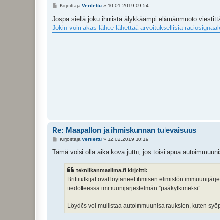
V
Kirjoittaja
Verilettu
»
10.01.2019 09:54
i
e
Jospa siellä joku ihmistä älykkäämpi elämänmuoto viestittää,
s
Jokin voimakas lähde lähettää arvoituksellisia radiosignaale
t
i
Re: Maapallon ja ihmiskunnan tulevaisuus
V
Kirjoittaja
Verilettu
»
12.02.2019 10:19
i
e
Tämä voisi olla aika kova juttu, jos toisi apua autoimmuun
s
t
i
tekniikanmaailma.fi kirjoitti:
Brittitutkijat ovat löytäneet ihmisen elimistön immuunijä
tiedotteessa immuunijärjestelmän ”pääkytkimeksi”.
Löydös voi mullistaa autoimmuunisairauksien, kuten syöp