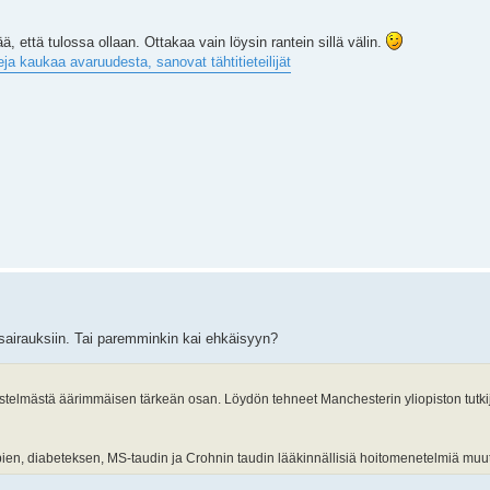
 että tulossa ollaan. Ottakaa vain löysin rantein sillä välin.
ja kaukaa avaruudesta, sanovat tähtitieteilijät
isairauksiin. Tai paremminkin kai ehkäisyyn?
rjestelmästä äärimmäisen tärkeän osan. Löydön tehneet Manchesterin yliopiston tutki
ien, diabeteksen, MS-taudin ja Crohnin taudin lääkinnällisiä hoitomenetelmiä muu