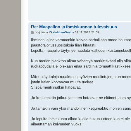
Re: Maapallon ja ihmiskunnan tulevaisuus
V
Kirjoittaja
YksinäinenSusi
»
02.11.2018 21:09
i
e
Ihminen lajina varmaankin kaivaa parhaillaan omaa hautaansa
s
päästörajoitussuosituksia liian hitaasti.
t
i
Lopulta maapallo täytynee haudata valtioden kustannuksella
Kun merien plankton alkaa vähentyä merkittävästi niin siit
ruokapöydällä ei olekaan enää sardiinia tomaattikastikkees
Miten käy kaloja ruuakseen syövien merilintujen, kun meris
jotain kalan korvaavaa muuta ruokaa.
Siispä merilinnutkin katoavat.
Ja ketjureaktio jatkuu ja sitten katoavat ne eläimet jotka s
Ja tämäkin vain yksi mahdollinen ketjureaktio monien sama
Ja lopulta ihmiskunta alkaa kuolla sukupuuttoon kun ei ole 
aiheuttaman kuivuuden vuoksi.