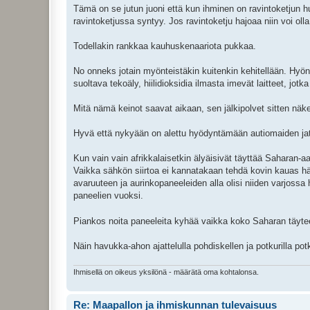
Tämä on se jutun juoni että kun ihminen on ravintoketjun hui
ravintoketjussa syntyy. Jos ravintoketju hajoaa niin voi olla
Todellakin rankkaa kauhuskenaariota pukkaa.
No onneks jotain myönteistäkin kuitenkin kehitellään. Hyönte
suoltava tekoäly, hiilidioksidia ilmasta imevät laitteet, jot
Mitä nämä keinot saavat aikaan, sen jälkipolvet sitten näk
Hyvä että nykyään on alettu hyödyntämään autiomaiden jat
Kun vain vain afrikkalaisetkin älyäisivät täyttää Saharan-a
Vaikka sähkön siirtoa ei kannatakaan tehdä kovin kauas häv
avaruuteen ja aurinkopaneeleiden alla olisi niiden varjoss
paneelien vuoksi.
Piankos noita paneeleita kyhää vaikka koko Saharan täyt
Näin havukka-ahon ajattelulla pohdiskellen ja potkurilla potkis
Ihmisellä on oikeus yksilönä - määrätä oma kohtalonsa.
Re: Maapallon ja ihmiskunnan tulevaisuus