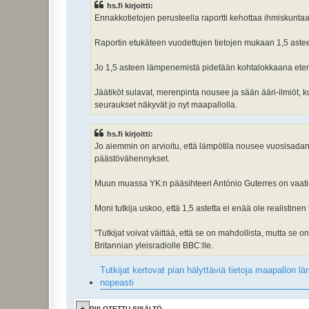
hs.fi kirjoitti:
Ennakkotietojen perusteella raportti kehottaa ihmiskuntaa n
Raportin etukäteen vuodettujen tietojen mukaan 1,5 astee
Jo 1,5 asteen lämpenemistä pidetään kohtalokkaana etenk
Jäätiköt sulavat, merenpinta nousee ja sään ääri-ilmiöt,
seuraukset näkyvät jo nyt maapallolla.
hs.fi kirjoitti:
Jo aiemmin on arvioitu, että lämpötila nousee vuosisada
päästövähennykset.
Muun muassa YK:n pääsihteeri António Guterres on vaat
Moni tutkija uskoo, että 1,5 astetta ei enää ole realistine
”Tutkijat voivat väittää, että se on mahdollista, mutta se
Britannian yleisradiolle BBC:lle.
Tutkijat kertovat pian hälyttäviä tietoja maapallon l
nopeasti
PIILOTETTU SISÄLTÖ