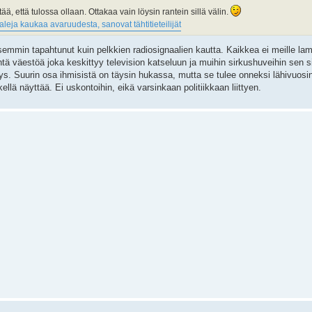
, että tulossa ollaan. Ottakaa vain löysin rantein sillä välin.
leja kaukaa avaruudesta, sanovat tähtitieteilijät
emmin tapahtunut kuin pelkkien radiosignaalien kautta. Kaikkea ei meille lamp
tä väestöä joka keskittyy television katseluun ja muihin sirkushuveihin sen s
s. Suurin osa ihmisistä on täysin hukassa, mutta se tulee onneksi lähivuos
llä näyttää. Ei uskontoihin, eikä varsinkaan politiikkaan liittyen.