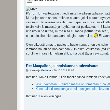
PS. En. En valitettavasti tiedä mitä tavallisen talliaisen pit
Mutta jos saan sanoa: mikään ei auta, jollei puututa syntyv
se onkin. Ja länsimaissa ihmiset näpertää muovipussikielto
toisin kuin 3. maissa) ja köyhät valtiot pukkaavat n. 8 last
riitä (voisi ne riittää, mutta niitä ei saada jaettua tasaisest
ei pakolaisia). No, saadaan hoitajia mummuille.
Ei vaan,
Olen oikeasti omasta puolesta huojentunut etten ole näke
lämmön nousu on korkeampaa kuin esim. Afrikassa (nyt en mu
surullinen, varsinkin eläimistä, jotka ovat täysin syyttömiä 
Re: Maapallon ja ihmiskunnan tulevaisuus
V
Kirjoittaja
Verilettu
»
30.10.2018 11:03
i
e
Ihminen. Mikä luomus. Olen todella ylpeä ihmisen kädenjäl
s
t
WWF varoittaa: Eläinten määrä on romahtanut hälyttävä
i
Kiina sallii tiikereiden ja sarvikuonojen osien käytön
Ihminen. Lajien kuningas.