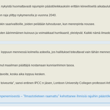
ykyistä huomattavasti rajumpiin päästöleikkauksiin erittäin kiireellisellä aikataulul
n raja ylittyy nykymenolla jo vuonna 2040.
in saarivaltioille, joiden pelätään tuhoutuvan, kun merenpinta nousee.
 kuten äärimmäinen kuivuus ja voimakkaat hurrikaanit, yleistyvät. Kaikki nämä ilma
n loppuun mennessä kolmella asteella, jos hallitukset toteuttavat vain tähän men
inut maailman päättäjiä nostamaan kunnianhimon tasoa.
n tavoite, koska aika loppuu kesken.
 on toiveunta”, sanoi entinen IPCC:n jäsen, Lontoon University Collegen professori Ar
ämpenemisestä – ”Ilmasto­tieteen raamattu” kehottanee ihmisiä rajuihin päästö­le