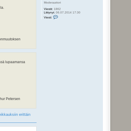
Moderaattori
la.
Viestit:
1862
Liittynyt:
06.07.2014 17:30
V
Viesti:
i
e
s
t
i
V
stonmuutoksen
e
r
i
l
e
t
t
nessä lupaamansa
u
thur Petersen
ikkauksiin erittäin