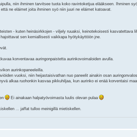
pulla, niin ihminen tarvitsee tuota koko ravintoketjua elääkseen. Ihminen syö 
 että ne eläimet joita ihminen syö niin juuri ne eläimet katoavat.
isten - kuten heinäsirkkojen - viljely ruuaksi, keinotekoisesti kasvatettava li
ka hajoittavat sen kemiallisesti vaikkapa hyötykäyttöön jne.
evät.
kuvaa korventavaa auringonpaistetta aurinkovoimaloiden avulla.
avikon aurinkopaneeleilla.
iöiden vuoksi, niin heijastaisivathan nuo paneelit ainakin osan auringonvalos
a hyvä alkaa ruohonkin kasvaa pikkuhiljaa, kun aurinko ei enää korventaisi ma
een
Ei ainakaan halpatyövoimasta luulis olevan pulaa
kellen ... jaffat tulloo meinigillä mietiskellen.