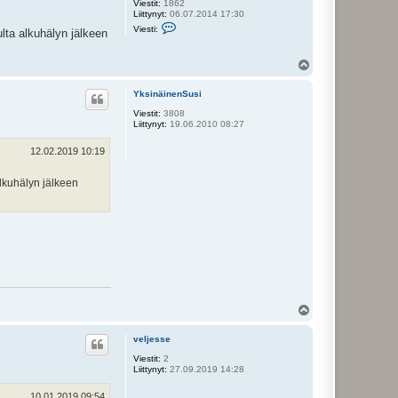
Viestit:
1862
Liittynyt:
06.07.2014 17:30
V
Viesti:
lta alkuhälyn jälkeen
i
e
s
Y
t
l
i
ö
V
YksinäinenSusi
e
s
r
Viestit:
3808
i
Liittynyt:
19.06.2010 08:27
l
e
12.02.2019 10:19
t
t
u
alkuhälyn jälkeen
Y
l
ö
veljesse
s
Viestit:
2
Liittynyt:
27.09.2019 14:28
10.01.2019 09:54