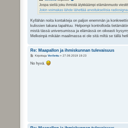
i
Jospa siellä joku ihmistä älykkäämpi elämänmuoto viestittää
Jokin voimakas lähde lähettää arvoituksellisia radiosignaa
Kyllähän noita kontakteja on paljon enemmän ja konkreettis
kulissien takana tapahtuu. Helpompi kontrolloida tietämätön
mistä tässä universumissa ja elämässä on oikeasti kysymy
Melkeinpä mikään maailmassa ei ole sitä miltä se tällä hetke
Re: Maapallon ja ihmiskunnan tulevaisuus
V
Kirjoittaja
Verilettu
»
27.09.2019 19:23
i
e
No hyvä.
s
t
i
Re: Maapallon ja ihmiskunnan tulevaisuus