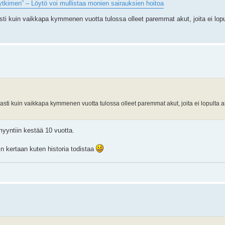
ytkimen” – Löytö voi mullistaa monien sairauksien hoitoa
sti kuin vaikkapa kymmenen vuotta tulossa olleet paremmat akut, joita ei lopu
asti kuin vaikkapa kymmenen vuotta tulossa olleet paremmat akut, joita ei lopulta 
yyntiin kestää 10 vuotta.
n kertaan kuten historia todistaa