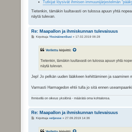
Tutkijat löysivät ihmisen immuunijärjestelmän ”pääk
Tietenkin, tämäkin luultavasti on tulossa apuun yhtä nopea
näytä tulevan.
Re: Maapallon ja ihmiskunnan tulevaisuus
V
Kirjoittaja
YksinäinenSusi
»
17.02.2019 06:28
i
e
s
Verilettu
kirjoitti:
t
i
Tietenkin, tämäkin luultavasti on tulossa apuun yhtä nope
näytä tulevan.
Jep! Jo pelkän uuden lääkkeen kehittäminen ja saaminen m
Varmasti Harmagedon ehtii tulla jo sitä ennen useampaanki
Ihmisellä on oikeus yksilönä - määrätä oma kohtalonsa.
Re: Maapallon ja ihmiskunnan tulevaisuus
V
Kirjoittaja
veljesse
»
27.09.2019 14:36
i
e
s
Verilettu
kirjoitti:
t