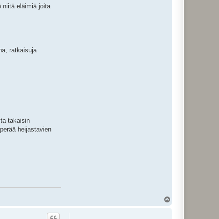
niitä eläimiä joita
ha, ratkaisuja
ta takaisin
aperää heijastavien
Y
l
ö