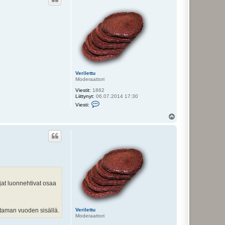
s
Verilettu
Moderaattori
Viestit:
1862
Liittynyt:
06.07.2014 17:30
V
Viesti:
i
e
Y
s
l
t
ö
i
s
V
e
r
i
l
e
t
t
jat luonnehtivat osaa
u
taman vuoden sisällä.
Verilettu
Moderaattori