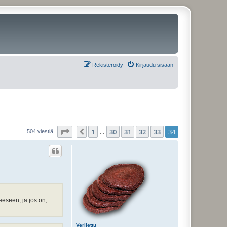
Rekisteröidy
Kirjaudu sisään
Sivu
34
/
34
1
30
31
32
33
34
Edellinen
504 viestiä
…
eeseen, ja jos on,
Verilettu