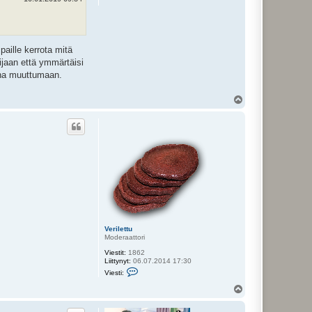
aille kerrota mitä
ijaan että ymmärtäisi
ina muuttumaan.
Y
l
ö
s
Verilettu
Moderaattori
Viestit:
1862
Liittynyt:
06.07.2014 17:30
V
Viesti:
i
e
Y
s
l
t
ö
i