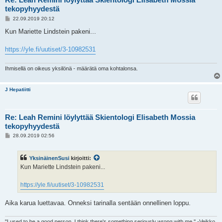
tekopyhyydestä
V
22.09.2019 20:12
i
e
Kun Mariette Lindstein pakeni...
s
t
i
https://yle.fi/uutiset/3-10982531
Ihmisellä on oikeus yksilönä - määrätä oma kohtalonsa.
J Hepatiitti
Re: Leah Remini löylyttää Skientologi Elisabeth Mossia
tekopyhyydestä
V
28.09.2019 02:56
i
e
s
YksinäinenSusi
kirjoitti:
t
i
Kun Mariette Lindstein pakeni...
https://yle.fi/uutiset/3-10982531
Aika karua luettavaa. Onneksi tarinalla sentään onnellinen loppu.
"I used to be a good person. I think there's something seriously wrong with me." -Veikko