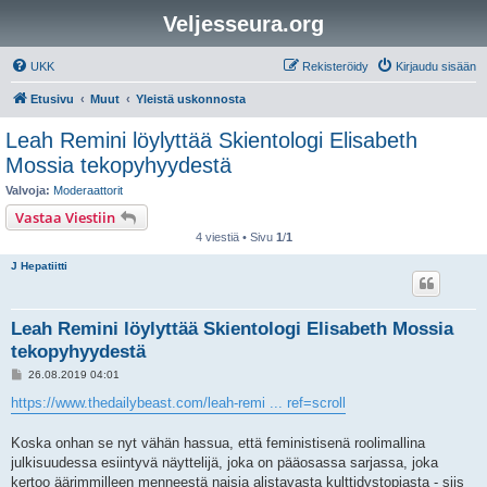
Veljesseura.org
UKK
Rekisteröidy
Kirjaudu sisään
Etusivu
Muut
Yleistä uskonnosta
Leah Remini löylyttää Skientologi Elisabeth
Mossia tekopyhyydestä
Valvoja:
Moderaattorit
Vastaa Viestiin
4 viestiä • Sivu
1
/
1
J Hepatiitti
Leah Remini löylyttää Skientologi Elisabeth Mossia
tekopyhyydestä
V
26.08.2019 04:01
i
e
https://www.thedailybeast.com/leah-remi ... ref=scroll
s
t
i
Koska onhan se nyt vähän hassua, että feministisenä roolimallina
julkisuudessa esiintyvä näyttelijä, joka on pääosassa sarjassa, joka
kertoo äärimmilleen menneestä naisia alistavasta kulttidystopiasta - siis