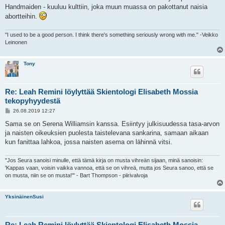
Handmaiden - kuuluu kulttiin, joka muun muassa on pakottanut naisia
abortteihin.
"I used to be a good person. I think there's something seriously wrong with me." -Veikko
Leinonen
Tony
Re: Leah Remini löylyttää Skientologi Elisabeth Mossia
tekopyhyydestä
V
26.08.2019 12:27
i
e
Sama se on Serena Williamsin kanssa. Esiintyy julkisuudessa tasa-arvon
s
ja naisten oikeuksien puolesta taistelevana sankarina, samaan aikaan
t
i
kun fanittaa lahkoa, jossa naisten asema on lähinnä vitsi.
"Jos Seura sanoisi minulle, että tämä kirja on musta vihreän sijaan, minä sanoisin:
'Kappas vaan, voisin vaikka vannoa, että se on vihreä, mutta jos Seura sanoo, että se
on musta, niin se on musta!'" - Bart Thompson - piirivalvoja
YksinäinenSusi
Re: Leah Remini löylyttää Skientologi Elisabeth Mossia