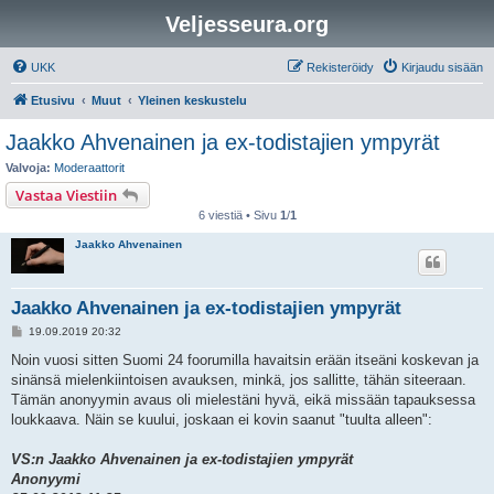
Veljesseura.org
UKK
Rekisteröidy
Kirjaudu sisään
Etusivu
Muut
Yleinen keskustelu
Jaakko Ahvenainen ja ex-todistajien ympyrät
Valvoja:
Moderaattorit
Vastaa Viestiin
6 viestiä • Sivu
1
/
1
Jaakko Ahvenainen
Jaakko Ahvenainen ja ex-todistajien ympyrät
V
19.09.2019 20:32
i
e
Noin vuosi sitten Suomi 24 foorumilla havaitsin erään itseäni koskevan ja
s
sinänsä mielenkiintoisen avauksen, minkä, jos sallitte, tähän siteeraan.
t
i
Tämän anonyymin avaus oli mielestäni hyvä, eikä missään tapauksessa
loukkaava. Näin se kuului, joskaan ei kovin saanut "tuulta alleen":
VS:n Jaakko Ahvenainen ja ex-todistajien ympyrät
Anonyymi