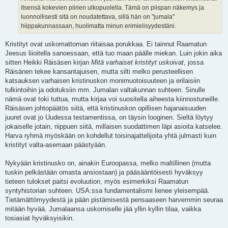
itsensä kokevien piirien ulkopuolella. Tämä on piispan näkemys ja
luonnollisesti sitä on noudatettava, sillä hän on "jumala"
hiippakunnassaan, huolimatta minun erimielisyydestäni.
Kristityt ovat uskomattoman riitaisaa porukkaa. Ei tainnut Raamatun
Jeesus liioitella sanoessaan, että tuo maan päälle miekan. Luin jokin aika
sitten Heikki Räisäsen kirjan
Mitä varhaiset kristityt uskoivat
, jossa
Räisänen tekee kansantajuisen, mutta silti melko perusteellisen
katsauksen varhaisen kristinuskon monimuotoisuuteen ja erilaisiin
tulkintoihin ja odotuksiin mm. Jumalan valtakunnan suhteen. Sinulle
nämä ovat toki tuttua, mutta kirjaa voi suositella aiheesta kiinnostuneille.
Räisäsen johtopäätös siitä, että kristinuskon opillisen hajanaisuuden
juuret ovat jo Uudessa testamentissa, on täysin looginen. Sieltä löytyy
jokaiselle jotain, riippuen siitä, millaisen suodattimen läpi asioita katselee.
Harva ryhmä myöskään on kohdellut toisinajattelijoita yhtä julmasti kuin
kristityt valta-asemaan päästyään.
Nykyään kristinusko on, ainakin Euroopassa, melko maltillinen (mutta
tuskin pelkästään omasta ansiostaan) ja pääsääntöisesti hyväksyy
tieteen tulokset paitsi evoluution, myös esimerkiksi Raamatun
syntyhistorian suhteen. USA:ssa fundamentalismi lienee yleisempää.
Tietämättömyydestä ja pään pistämisestä pensaaseen harvemmin seuraa
mitään hyvää. Jumalaansa uskomiselle jää yllin kyllin tilaa, vaikka
tosiasiat hyväksyisikin.