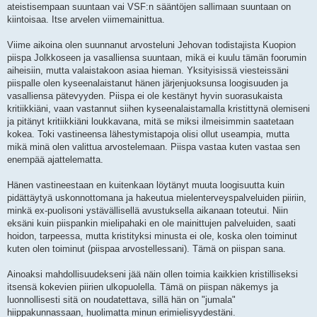
ateistisempaan suuntaan vai VSF:n sääntöjen sallimaan suuntaan on
kiintoisaa. Itse arvelen viimemainittua.
Viime aikoina olen suunnanut arvosteluni Jehovan todistajista Kuopion
piispa Jolkkoseen ja vasalliensa suuntaan, mikä ei kuulu tämän foorumin
aiheisiin, mutta valaistakoon asiaa hieman. Yksityisissä viesteissäni
piispalle olen kyseenalaistanut hänen järjenjuoksunsa loogisuuden ja
vasalliensa pätevyyden. Piispa ei ole kestänyt hyvin suorasukaista
kritiikkiäni, vaan vastannut siihen kyseenalaistamalla kristittynä olemiseni
ja pitänyt kritiikkiäni loukkavana, mitä se miksi ilmeisimmin saatetaan
kokea. Toki vastineensa lähestymistapoja olisi ollut useampia, mutta
mikä minä olen valittua arvostelemaan. Piispa vastaa kuten vastaa sen
enempää ajattelematta.
Hänen vastineestaan en kuitenkaan löytänyt muuta loogisuutta kuin
pidättäytyä uskonnottomana ja hakeutua mielenterveyspalveluiden piiriin,
minkä ex-puolisoni ystävällisellä avustuksella aikanaan toteutui. Niin
eksäni kuin piispankin mielipahaki en ole mainittujen palveluiden, saati
hoidon, tarpeessa, mutta kristityksi minusta ei ole, koska olen toiminut
kuten olen toiminut (piispaa arvostellessani). Tämä on piispan sana.
Ainoaksi mahdollisuudekseni jää näin ollen toimia kaikkien kristilliseksi
itsensä kokevien piirien ulkopuolella. Tämä on piispan näkemys ja
luonnollisesti sitä on noudatettava, sillä hän on "jumala"
hiippakunnassaan, huolimatta minun erimielisyydestäni.