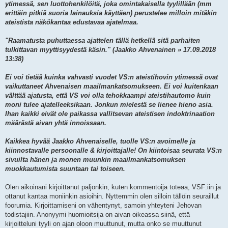
ytimessä, sen luottohenkilöitä, joka omintakaisella tyylillään (mm
erittäin pitkiä suoria lainauksia käyttäen) perustelee milloin mitäkin
ateistista näkökantaa edustavaa ajatelmaa.
"Raamatusta puhuttaessa ajattelen tällä hetkellä sitä parhaiten
tulkittavan myyttisyydestä käsin." (Jaakko Ahvenainen » 17.09.2018
13:38)
Ei voi tietää kuinka vahvasti vuodet VS:n ateistihovin ytimessä ovat
vaikuttaneet Ahvenaisen maailmankatsomukseen. Ei voi kuitenkaan
välttää ajatusta, että VS voi olla tehokkaampi ateistihautomo kuin
moni tulee ajatelleeksikaan. Jonkun mielestä se lienee hieno asia.
Ihan kaikki eivät ole paikassa vallitsevan ateistisen indoktrinaation
määrästä aivan yhtä innoissaan.
Kaikkea hyvää Jaakko Ahvenaiselle, tuolle VS:n avoimelle ja
kiinnostavalle persoonalle & kirjoittajalle! On kiintoisaa seurata VS:n
sivuilta hänen ja monen muunkin maailmankatsomuksen
muokkautumista suuntaan tai toiseen.
Olen aikoinani kirjoittanut paljonkin, kuten kommentoija toteaa, VSF:iin ja
ottanut kantaa moniinkin asioihin. Nyttemmin olen silloin tällöin seuraillut
foorumia. Kirjoittamiseni on vähentynyt, samoin yhteyteni Jehovan
todistajiin. Anonyymi huomioitsija on aivan oikeassa siinä, että
kirjoitteluni tyyli on ajan oloon muuttunut, mutta onko se muuttunut