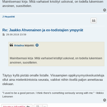
Mainitsemasi kirja :Mitä varhaiset kristityt uskoivat, on todella lukemisen
arvoinen, suosittelen.
J Hepatiitti
Re: Jaakko Ahvenainen ja ex-todistajien ympyrät
V
29.09.2019 23:59
i
e
s
Ariadna
kirjoitti:
t
i
Mainitsemasi kirja :Mitä varhaiset kristityt uskoivat, on todella lukemisen
arvoinen, suosittelen.
Täytyy kyllä pistää omalle listalle. Viisaampien oppikysymyskeskusteluja
ollut aina mielenkiintoista seurata, vaikkei niihin itsellä paljon annettavaa
olekaan.
"I used to be a good person. I think there's something seriously wrong with me." -Veikko
Leinonen
Vastaa Viestiin