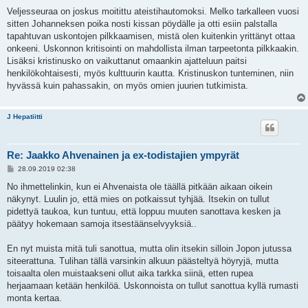
Veljesseuraa on joskus moitittu ateistihautomoksi. Melko tarkalleen vuosi
sitten Johanneksen poika nosti kissan pöydälle ja otti esiin palstalla
tapahtuvan uskontojen pilkkaamisen, mistä olen kuitenkin yrittänyt ottaa
onkeeni. Uskonnon kritisointi on mahdollista ilman tarpeetonta pilkkaakin.
Lisäksi kristinusko on vaikuttanut omaankin ajatteluun paitsi
henkilökohtaisesti, myös kulttuurin kautta. Kristinuskon tunteminen, niin
hyvässä kuin pahassakin, on myös omien juurien tutkimista.
J Hepatiitti
Re: Jaakko Ahvenainen ja ex-todistajien ympyrät
V
28.09.2019 02:38
i
e
No ihmettelinkin, kun ei Ahvenaista ole täällä pitkään aikaan oikein
s
näkynyt. Luulin jo, että mies on potkaissut tyhjää. Itsekin on tullut
t
i
pidettyä taukoa, kun tuntuu, että loppuu muuten sanottava kesken ja
päätyy hokemaan samoja itsestäänselvyyksiä..
En nyt muista mitä tuli sanottua, mutta olin itsekin silloin Jopon jutussa
siteerattuna. Tulihan tällä varsinkin alkuun päästeltyä höyryjä, mutta
toisaalta olen muistaakseni ollut aika tarkka siinä, etten rupea
herjaamaan ketään henkilöä. Uskonnoista on tullut sanottua kyllä rumasti
monta kertaa.