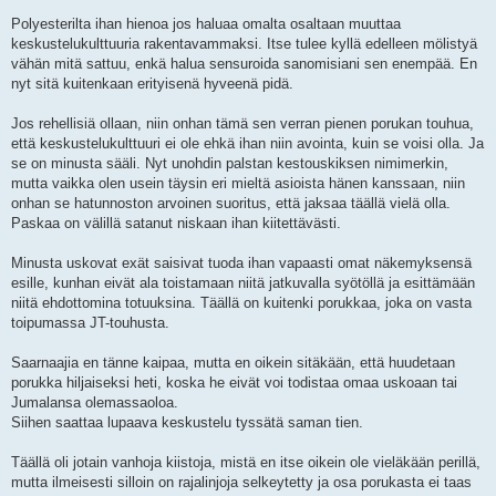
Polyesterilta ihan hienoa jos haluaa omalta osaltaan muuttaa
keskustelukulttuuria rakentavammaksi. Itse tulee kyllä edelleen mölistyä
vähän mitä sattuu, enkä halua sensuroida sanomisiani sen enempää. En
nyt sitä kuitenkaan erityisenä hyveenä pidä.
Jos rehellisiä ollaan, niin onhan tämä sen verran pienen porukan touhua,
että keskustelukulttuuri ei ole ehkä ihan niin avointa, kuin se voisi olla. Ja
se on minusta sääli. Nyt unohdin palstan kestouskiksen nimimerkin,
mutta vaikka olen usein täysin eri mieltä asioista hänen kanssaan, niin
onhan se hatunnoston arvoinen suoritus, että jaksaa täällä vielä olla.
Paskaa on välillä satanut niskaan ihan kiitettävästi.
Minusta uskovat exät saisivat tuoda ihan vapaasti omat näkemyksensä
esille, kunhan eivät ala toistamaan niitä jatkuvalla syötöllä ja esittämään
niitä ehdottomina totuuksina. Täällä on kuitenki porukkaa, joka on vasta
toipumassa JT-touhusta.
Saarnaajia en tänne kaipaa, mutta en oikein sitäkään, että huudetaan
porukka hiljaiseksi heti, koska he eivät voi todistaa omaa uskoaan tai
Jumalansa olemassaoloa.
Siihen saattaa lupaava keskustelu tyssätä saman tien.
Täällä oli jotain vanhoja kiistoja, mistä en itse oikein ole vieläkään perillä,
mutta ilmeisesti silloin on rajalinjoja selkeytetty ja osa porukasta ei taas