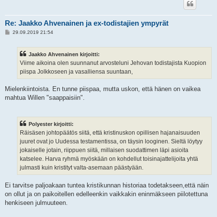
Re: Jaakko Ahvenainen ja ex-todistajien ympyrät
V
29.09.2019 21:54
i
e
s
Jaakko Ahvenainen kirjoitti:
t
i
Viime aikoina olen suunnanut arvosteluni Jehovan todistajista Kuopion
piispa Jolkkoseen ja vasalliensa suuntaan,
Mielenkiintoista. En tunne piispaa, mutta uskon, että hänen on vaikea
mahtua Willen "saappaisiin".
Polyester kirjoitti:
Räisäsen johtopäätös siitä, että kristinuskon opillisen hajanaisuuden
juuret ovat jo Uudessa testamentissa, on täysin looginen. Sieltä löytyy
jokaiselle jotain, riippuen siitä, millaisen suodattimen läpi asioita
katselee. Harva ryhmä myöskään on kohdellut toisinajattelijoita yhtä
julmasti kuin kristityt valta-asemaan päästyään.
Ei tarvitse paljoakaan tuntea kristikunnan historiaa todetakseen,että näin
on ollut ja on paikoitellen edelleenkin vaikkakin eninmäkseen piilotettuna
henkiseen julmuuteen.