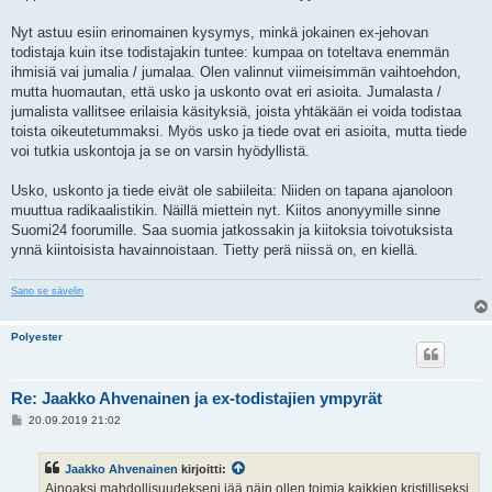
Nyt astuu esiin erinomainen kysymys, minkä jokainen ex-jehovan
todistaja kuin itse todistajakin tuntee: kumpaa on toteltava enemmän
ihmisiä vai jumalia / jumalaa. Olen valinnut viimeisimmän vaihtoehdon,
mutta huomautan, että usko ja uskonto ovat eri asioita. Jumalasta /
jumalista vallitsee erilaisia käsityksiä, joista yhtäkään ei voida todistaa
toista oikeutetummaksi. Myös usko ja tiede ovat eri asioita, mutta tiede
voi tutkia uskontoja ja se on varsin hyödyllistä.
Usko, uskonto ja tiede eivät ole sabiileita: Niiden on tapana ajanoloon
muuttua radikaalistikin. Näillä miettein nyt. Kiitos anonyymille sinne
Suomi24 foorumille. Saa suomia jatkossakin ja kiitoksia toivotuksista
ynnä kiintoisista havainnoistaan. Tietty perä niissä on, en kiellä.
Sano se sävelin
Polyester
Re: Jaakko Ahvenainen ja ex-todistajien ympyrät
V
20.09.2019 21:02
i
e
s
Jaakko Ahvenainen
kirjoitti:
t
i
Ainoaksi mahdollisuudekseni jää näin ollen toimia kaikkien kristilliseksi