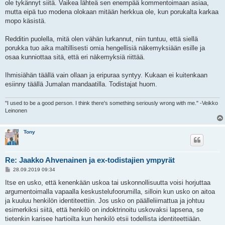
ole tykännyt siitä. Vaikea lähteä sen enempää kommentoimaan asiaa,
mutta eipä tuo modena olokaan mitään herkkua ole, kun porukalta karkaa
mopo käsistä.
Redditin puolella, mitä olen vähän lurkannut, niin tuntuu, että siellä
porukka tuo aika maltillisesti omia hengellisiä näkemyksiään esille ja
osaa kunniottaa sitä, että eri näkemyksiä riittää.
Ihmisiähän täällä vain ollaan ja eripuraa syntyy. Kukaan ei kuitenkaan
esiinny täällä Jumalan mandaatilla. Todistajat huom.
"I used to be a good person. I think there's something seriously wrong with me." -Veikko
Leinonen
Tony
Re: Jaakko Ahvenainen ja ex-todistajien ympyrät
V
28.09.2019 09:34
i
e
Itse en usko, että kenenkään uskoa tai uskonnollisuutta voisi horjuttaa
s
argumentoimalla vapaalla keskustelufoorumilla, silloin kun usko on aitoa
t
i
ja kuuluu henkilön identiteettiin. Jos usko on päälleliimattua ja johtuu
esimerkiksi siitä, että henkilö on indoktrinoitu uskovaksi lapsena, se
tietenkin karisee hartioilta kun henkilö etsii todellista identiteettiään.