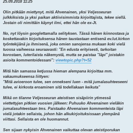
25.09.2018 11:25
Olin pitkään miettynyt, mitä Ahvenainen, yksi Veljesseuran
julkkiksista ja yksi paikan aktiivisimmista kirjoittajista, tekee siellä.
Jostain oli nimittäin käynyt ilmi, ettei hän ole ex-Jt.
No, nyt löysin googlettamalla selityksen. Tässä hänen kiinnostava ja
koskettavakin kirjoituksensa hänen taustastaan entisenä ev.lut.kirkon
työntekijänä ja ihmisenä, joka omien sanojensa mukaan koki vielä
tuossa vaiheessa seuraavasti: "En edusta erityisesti, tarkoitan
korostaen, luterilaista näkemystä, mutta se paistaa "läpi" joistakin
asioita kommentoidessani":
viewtopic.php?t=52
Mitä hän samassa ketjussa hieman alempana kirjoittaa mm.
vakaumukseensa liittyen:
"Mitä avioeroon tulee, sen onnekseni luen - mitä jumalasuhteeseeni
tulee, ei kirkosta eroaminen sitä todellakaan keikuta"
Mikä on tilanne Veljesseuran ateistisen sisäpiirin ytimessä
viettettyjen pitkien vuosien jälkeen: Puhuuko Ahvenainen vieläkin
jumalasuhteestaan tms. Paistaako Ahvenaisen kommenteista läpi
vielä jotakin sellaista, johon hän alkukirjoituksissaan ylempänä
viittasi. Sellaista en ole huomannut.
Sen sijaan nykyisin Ahvenainen vaikuttaa olevan ateistiporukan