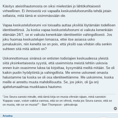
Käsitys ateistihautomosta on siksi mielestäni jo lähtökohtaisesti
virheellinen. Ei ihmisestä voi vapaalla keskustelufoorumilla tehdä jotain
sellaista, mitä tämä ei sisimmässään ole.
Vapaa keskustelufoorumi voi toisaalta auttaa yksilöä löytämään todellisen
identiteettinsä. Ja koska vapaa keskustelufoorumi ei vaikuta kenenkään
elämään 24/7, se ei vaikuta kenenkään identiteettiin vahingollisesti. Jos
joku huomaa keskustelujen lomassa, ettei itse asiassa usko
jumaluuksiin, niin keneltä se on pois, että yksilö saa vihdoin olla senkin
suhteen sitä mitä aidosti on?
Uskonnottomuus sinänsä on entisten todistajien keskuudessa yleistä
siitä yksinkertaisesta syystä, että useimmista meistä tehtiin uskovia
ennen kuin osasimme lukea tai kirjoittaa, kysymättä meiltä mitään. Se oli
kaikin puolin hyödytöntä ja vahingollista. Me emme uskoneet omasta
halustamme tai koska se oli osa identiteettiämme. Me uskoimme, koska
meille ei annettu muuta mahdollisuutta. Se, jos jokin, oli (ja on)
ajattelumaailmaa muokkaava hautomo.
"Jos Seura sanoisi minulle, että tämä kirja on musta vihreän sijaan, minä sanoisin:
'Kappas vaan, voisin vaikka vannoa, että se on vihreä, mutta jos Seura sanoo, että se
on musta, niin se on musta!'" - Bart Thompson - piirivalvoja
Ariadna