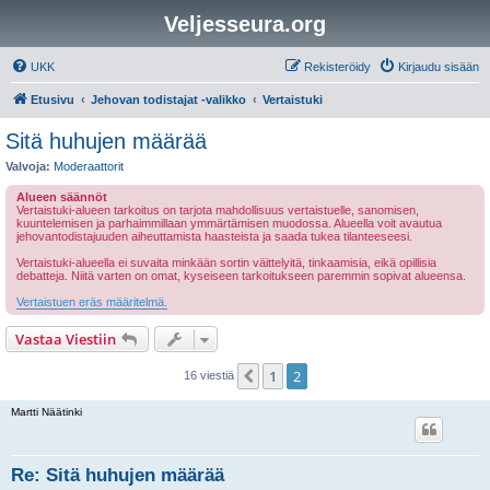
Veljesseura.org
UKK
Rekisteröidy
Kirjaudu sisään
Etusivu
Jehovan todistajat -valikko
Vertaistuki
Sitä huhujen määrää
Valvoja:
Moderaattorit
Alueen säännöt
Vertaistuki-alueen tarkoitus on tarjota mahdollisuus vertaistuelle, sanomisen,
kuuntelemisen ja parhaimmillaan ymmärtämisen muodossa. Alueella voit avautua
jehovantodistajuuden aiheuttamista haasteista ja saada tukea tilanteeseesi.
Vertaistuki-alueella ei suvaita minkään sortin väittelyitä, tinkaamisia, eikä opillisia
debatteja. Niitä varten on omat, kyseiseen tarkoitukseen paremmin sopivat alueensa.
Vertaistuen eräs määritelmä.
Vastaa Viestiin
1
2
Edellinen
16 viestiä
Martti Näätinki
Re: Sitä huhujen määrää