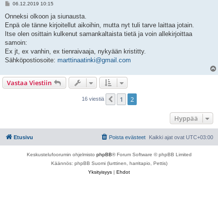
V
06.12.2019 10:15
i
e
Onneksi olkoon ja siunausta.
s
Enpä ole tänne kirjoitellut aikoihin, mutta nyt tuli tarve laittaa jotain.
t
i
Itse olen osittain kulkenut samankaltaista tietä ja voin allekirjoittaa
samoin:
Ex jt, ex vanhin, ex tienraivaaja, nykyään kristitty.
Sähköpostiosoite:
marttinaatinki@gmail.com
Vastaa Viestiin
1
2
Edellinen
16 viestiä
Hyppää
Etusivu
Poista evästeet
Kaikki ajat ovat
UTC+03:00
Keskustelufoorumin ohjelmisto
phpBB
® Forum Software © phpBB Limited
Käännös: phpBB Suomi (lurttinen, harritapio, Pettis)
Yksityisyys
|
Ehdot