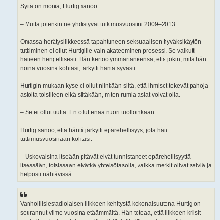
Syitä on monia, Hurtig sanoo.
– Mutta jotenkin ne yhdistyvät tutkimusvuosiini 2009–2013.
Omassa herätysliikkeessä tapahtuneen seksuaalisen hyväksikäytön
tutkiminen ei ollut Hurtigille vain akateeminen prosessi. Se vaikutti
häneen hengellisesti. Hän kertoo ymmärtäneensä, että jokin, mitä hän
noina vuosina kohtasi, järkytti häntä syvästi.
Hurtigin mukaan kyse ei ollut niinkään siitä, että ihmiset tekevät pahoja
asioita toisilleen eikä siitäkään, miten rumia asiat voivat olla.
– Se ei ollut uutta. En ollut enää nuori tuolloinkaan.
Hurtig sanoo, että häntä järkytti epärehellisyys, jota hän
tutkimusvuosinaan kohtasi.
– Uskovaisina itseään pitävät eivät tunnistaneet epärehellisyyttä
itsessään, toisissaan eivätkä yhteisötasolla, vaikka merkit olivat selviä ja
helposti nähtävissä.
Vanhoillislestadiolaisen liikkeen kehitystä kokonaisuutena Hurtig on
seurannut viime vuosina etäämmältä. Hän toteaa, että liikkeen kriisit