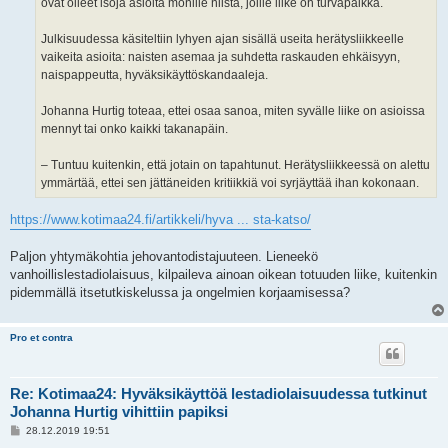
ovat olleet isoja asioita monille niistä, joille liike on turvapaikka.
Julkisuudessa käsiteltiin lyhyen ajan sisällä useita herätysliikkeelle
vaikeita asioita: naisten asemaa ja suhdetta raskauden ehkäisyyn,
naispappeutta, hyväksikäyttöskandaaleja.
Johanna Hurtig toteaa, ettei osaa sanoa, miten syvälle liike on asioissa
mennyt tai onko kaikki takanapäin.
– Tuntuu kuitenkin, että jotain on tapahtunut. Herätysliikkeessä on alettu
ymmärtää, ettei sen jättäneiden kritiikkiä voi syrjäyttää ihan kokonaan.
https://www.kotimaa24.fi/artikkeli/hyva ... sta-katso/
Paljon yhtymäkohtia jehovantodistajuuteen. Lieneekö
vanhoillislestadiolaisuus, kilpaileva ainoan oikean totuuden liike, kuitenkin
pidemmällä itsetutkiskelussa ja ongelmien korjaamisessa?
Pro et contra
Re: Kotimaa24: Hyväksikäyttöä lestadiolaisuudessa tutkinut
Johanna Hurtig vihittiin papiksi
V
28.12.2019 19:51
i