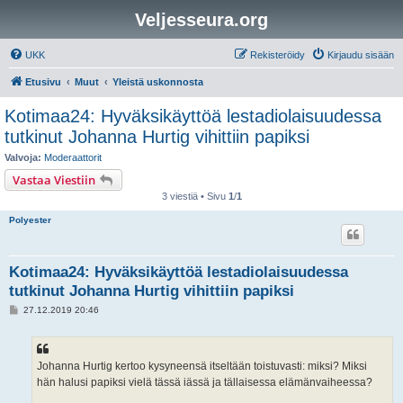
Veljesseura.org
UKK
Rekisteröidy
Kirjaudu sisään
Etusivu
Muut
Yleistä uskonnosta
Kotimaa24: Hyväksikäyttöä lestadiolaisuudessa
tutkinut Johanna Hurtig vihittiin papiksi
Valvoja:
Moderaattorit
Vastaa Viestiin
3 viestiä • Sivu
1
/
1
Polyester
Kotimaa24: Hyväksikäyttöä lestadiolaisuudessa
tutkinut Johanna Hurtig vihittiin papiksi
V
27.12.2019 20:46
i
e
s
t
i
Johanna Hurtig kertoo kysyneensä itseltään toistuvasti: miksi? Miksi
hän halusi papiksi vielä tässä iässä ja tällaisessa elämänvaiheessa?