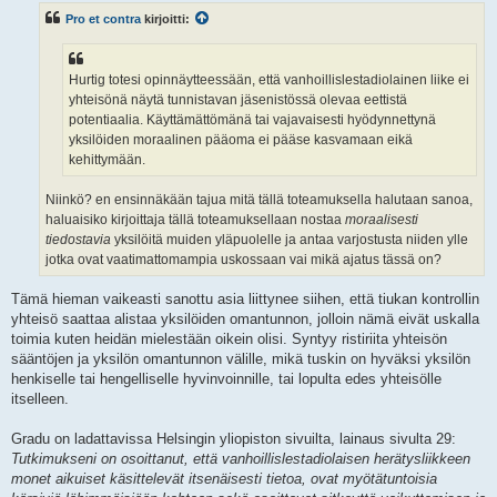
s
Pro et contra
kirjoitti:
t
i
Hurtig totesi opinnäytteessään, että vanhoillislestadiolainen liike ei
yhteisönä näytä tunnistavan jäsenistössä olevaa eettistä
potentiaalia. Käyttämättömänä tai vajavaisesti hyödynnettynä
yksilöiden moraalinen pääoma ei pääse kasvamaan eikä
kehittymään.
Niinkö? en ensinnäkään tajua mitä tällä toteamuksella halutaan sanoa,
haluaisiko kirjoittaja tällä toteamuksellaan nostaa
moraalisesti
tiedostavia
yksilöitä muiden yläpuolelle ja antaa varjostusta niiden ylle
jotka ovat vaatimattomampia uskossaan vai mikä ajatus tässä on?
Tämä hieman vaikeasti sanottu asia liittynee siihen, että tiukan kontrollin
yhteisö saattaa alistaa yksilöiden omantunnon, jolloin nämä eivät uskalla
toimia kuten heidän mielestään oikein olisi. Syntyy ristiriita yhteisön
sääntöjen ja yksilön omantunnon välille, mikä tuskin on hyväksi yksilön
henkiselle tai hengelliselle hyvinvoinnille, tai lopulta edes yhteisölle
itselleen.
Gradu on ladattavissa Helsingin yliopiston sivuilta, lainaus sivulta 29:
Tutkimukseni on osoittanut, että vanhoillislestadiolaisen herätysliikkeen
monet aikuiset käsittelevät itsenäisesti tietoa, ovat myötätuntoisia