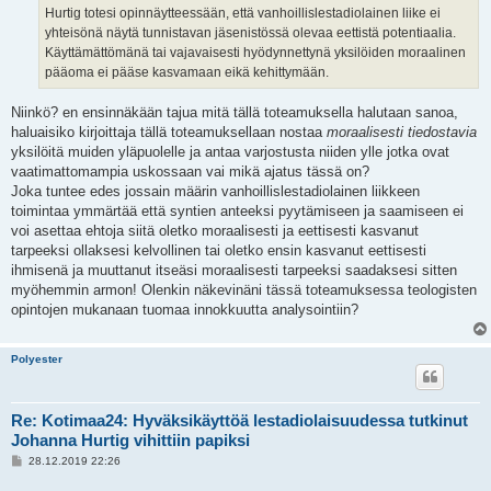
Hurtig totesi opinnäytteessään, että vanhoillislestadiolainen liike ei
yhteisönä näytä tunnistavan jäsenistössä olevaa eettistä potentiaalia.
Käyttämättömänä tai vajavaisesti hyödynnettynä yksilöiden moraalinen
pääoma ei pääse kasvamaan eikä kehittymään.
Niinkö? en ensinnäkään tajua mitä tällä toteamuksella halutaan sanoa,
haluaisiko kirjoittaja tällä toteamuksellaan nostaa
moraalisesti tiedostavia
yksilöitä muiden yläpuolelle ja antaa varjostusta niiden ylle jotka ovat
vaatimattomampia uskossaan vai mikä ajatus tässä on?
Joka tuntee edes jossain määrin vanhoillislestadiolainen liikkeen
toimintaa ymmärtää että syntien anteeksi pyytämiseen ja saamiseen ei
voi asettaa ehtoja siitä oletko moraalisesti ja eettisesti kasvanut
tarpeeksi ollaksesi kelvollinen tai oletko ensin kasvanut eettisesti
ihmisenä ja muuttanut itseäsi moraalisesti tarpeeksi saadaksesi sitten
myöhemmin armon! Olenkin näkevinäni tässä toteamuksessa teologisten
opintojen mukanaan tuomaa innokkuutta analysointiin?
Polyester
Re: Kotimaa24: Hyväksikäyttöä lestadiolaisuudessa tutkinut
Johanna Hurtig vihittiin papiksi
V
28.12.2019 22:26
i
e