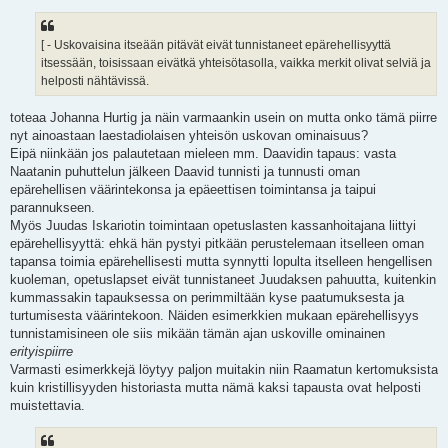
e
s
t
i
[ - Uskovaisina itseään pitävät eivät tunnistaneet epärehellisyyttä
itsessään, toisissaan eivätkä yhteisötasolla, vaikka merkit olivat selviä ja
helposti nähtävissä.
toteaa Johanna Hurtig ja näin varmaankin usein on mutta onko tämä piirre
nyt ainoastaan laestadiolaisen yhteisön uskovan ominaisuus?
Eipä niinkään jos palautetaan mieleen mm. Daavidin tapaus: vasta
Naatanin puhuttelun jälkeen Daavid tunnisti ja tunnusti oman
epärehellisen väärintekonsa ja epäeettisen toimintansa ja taipui
parannukseen.
Myös Juudas Iskariotin toimintaan opetuslasten kassanhoitajana liittyi
epärehellisyyttä: ehkä hän pystyi pitkään perustelemaan itselleen oman
tapansa toimia epärehellisesti mutta synnytti lopulta itselleen hengellisen
kuoleman, opetuslapset eivät tunnistaneet Juudaksen pahuutta, kuitenkin
kummassakin tapauksessa on perimmiltään kyse paatumuksesta ja
turtumisesta väärintekoon. Näiden esimerkkien mukaan epärehellisyys
tunnistamisineen ole siis mikään tämän ajan uskoville ominainen
erityispiirre
Varmasti esimerkkejä löytyy paljon muitakin niin Raamatun kertomuksista
kuin kristillisyyden historiasta mutta nämä kaksi tapausta ovat helposti
muistettavia.