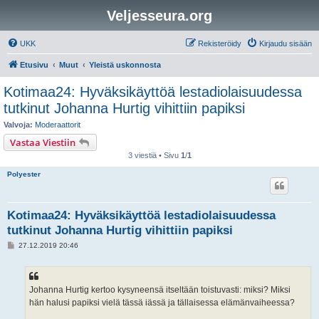
Veljesseura.org
UKK
Rekisteröidy
Kirjaudu sisään
Etusivu
Muut
Yleistä uskonnosta
Kotimaa24: Hyväksikäyttöä lestadiolaisuudessa
tutkinut Johanna Hurtig vihittiin papiksi
Valvoja:
Moderaattorit
Vastaa Viestiin
3 viestiä • Sivu
1
/
1
Polyester
Kotimaa24: Hyväksikäyttöä lestadiolaisuudessa
tutkinut Johanna Hurtig vihittiin papiksi
V
27.12.2019 20:46
i
e
s
t
i
Johanna Hurtig kertoo kysyneensä itseltään toistuvasti: miksi? Miksi
hän halusi papiksi vielä tässä iässä ja tällaisessa elämänvaiheessa?