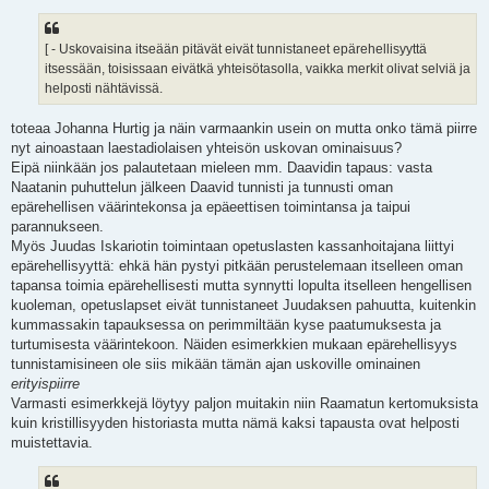
e
s
t
i
[ - Uskovaisina itseään pitävät eivät tunnistaneet epärehellisyyttä
itsessään, toisissaan eivätkä yhteisötasolla, vaikka merkit olivat selviä ja
helposti nähtävissä.
toteaa Johanna Hurtig ja näin varmaankin usein on mutta onko tämä piirre
nyt ainoastaan laestadiolaisen yhteisön uskovan ominaisuus?
Eipä niinkään jos palautetaan mieleen mm. Daavidin tapaus: vasta
Naatanin puhuttelun jälkeen Daavid tunnisti ja tunnusti oman
epärehellisen väärintekonsa ja epäeettisen toimintansa ja taipui
parannukseen.
Myös Juudas Iskariotin toimintaan opetuslasten kassanhoitajana liittyi
epärehellisyyttä: ehkä hän pystyi pitkään perustelemaan itselleen oman
tapansa toimia epärehellisesti mutta synnytti lopulta itselleen hengellisen
kuoleman, opetuslapset eivät tunnistaneet Juudaksen pahuutta, kuitenkin
kummassakin tapauksessa on perimmiltään kyse paatumuksesta ja
turtumisesta väärintekoon. Näiden esimerkkien mukaan epärehellisyys
tunnistamisineen ole siis mikään tämän ajan uskoville ominainen
erityispiirre
Varmasti esimerkkejä löytyy paljon muitakin niin Raamatun kertomuksista
kuin kristillisyyden historiasta mutta nämä kaksi tapausta ovat helposti
muistettavia.