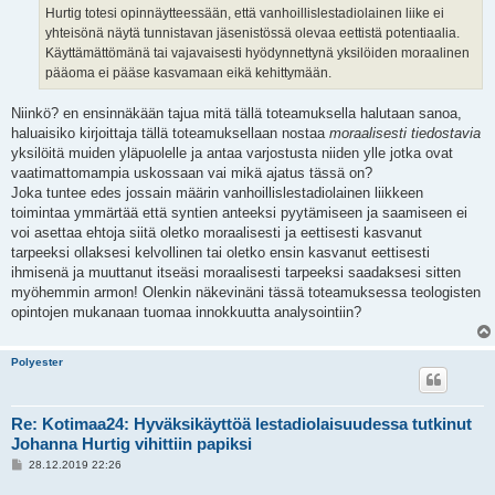
Hurtig totesi opinnäytteessään, että vanhoillislestadiolainen liike ei
yhteisönä näytä tunnistavan jäsenistössä olevaa eettistä potentiaalia.
Käyttämättömänä tai vajavaisesti hyödynnettynä yksilöiden moraalinen
pääoma ei pääse kasvamaan eikä kehittymään.
Niinkö? en ensinnäkään tajua mitä tällä toteamuksella halutaan sanoa,
haluaisiko kirjoittaja tällä toteamuksellaan nostaa
moraalisesti tiedostavia
yksilöitä muiden yläpuolelle ja antaa varjostusta niiden ylle jotka ovat
vaatimattomampia uskossaan vai mikä ajatus tässä on?
Joka tuntee edes jossain määrin vanhoillislestadiolainen liikkeen
toimintaa ymmärtää että syntien anteeksi pyytämiseen ja saamiseen ei
voi asettaa ehtoja siitä oletko moraalisesti ja eettisesti kasvanut
tarpeeksi ollaksesi kelvollinen tai oletko ensin kasvanut eettisesti
ihmisenä ja muuttanut itseäsi moraalisesti tarpeeksi saadaksesi sitten
myöhemmin armon! Olenkin näkevinäni tässä toteamuksessa teologisten
opintojen mukanaan tuomaa innokkuutta analysointiin?
Polyester
Re: Kotimaa24: Hyväksikäyttöä lestadiolaisuudessa tutkinut
Johanna Hurtig vihittiin papiksi
V
28.12.2019 22:26
i
e