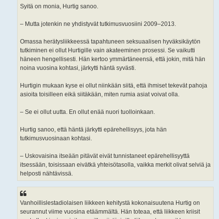
Syitä on monia, Hurtig sanoo.
– Mutta jotenkin ne yhdistyvät tutkimusvuosiini 2009–2013.
Omassa herätysliikkeessä tapahtuneen seksuaalisen hyväksikäytön
tutkiminen ei ollut Hurtigille vain akateeminen prosessi. Se vaikutti
häneen hengellisesti. Hän kertoo ymmärtäneensä, että jokin, mitä hän
noina vuosina kohtasi, järkytti häntä syvästi.
Hurtigin mukaan kyse ei ollut niinkään siitä, että ihmiset tekevät pahoja
asioita toisilleen eikä siitäkään, miten rumia asiat voivat olla.
– Se ei ollut uutta. En ollut enää nuori tuolloinkaan.
Hurtig sanoo, että häntä järkytti epärehellisyys, jota hän
tutkimusvuosinaan kohtasi.
– Uskovaisina itseään pitävät eivät tunnistaneet epärehellisyyttä
itsessään, toisissaan eivätkä yhteisötasolla, vaikka merkit olivat selviä ja
helposti nähtävissä.
Vanhoillislestadiolaisen liikkeen kehitystä kokonaisuutena Hurtig on
seurannut viime vuosina etäämmältä. Hän toteaa, että liikkeen kriisit