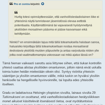
s
Pro et contra
kirjoitti:
t
i
Hurtig totesi opinnäytteessään, että vanhoillislestadiolainen liike ei
yhteisönä näytä tunnistavan jäsenistössä olevaa eettistä
potentiaalia. Käyttämättömänä tai vajavaisesti hyödynnettynä
yksilöiden moraalinen pääoma ei pääse kasvamaan eikä
kehittymään.
Niinkö? en ensinnäkään tajua mitä tällä toteamuksella halutaan sanoa,
haluaisiko kirjoittaja tällä toteamuksellaan nostaa
moraalisesti
tiedostavia
yksilöitä muiden yläpuolelle ja antaa varjostusta niiden ylle
jotka ovat vaatimattomampia uskossaan vai mikä ajatus tässä on?
Tämä hieman vaikeasti sanottu asia liittynee siihen, että tiukan kontrollin
yhteisö saattaa alistaa yksilöiden omantunnon, jolloin nämä eivät uskalla
toimia kuten heidän mielestään oikein olisi. Syntyy ristiriita yhteisön
sääntöjen ja yksilön omantunnon välille, mikä tuskin on hyväksi yksilön
henkiselle tai hengelliselle hyvinvoinnille, tai lopulta edes yhteisölle
itselleen.
Gradu on ladattavissa Helsingin yliopiston sivuilta, lainaus sivulta 29:
Tutkimukseni on osoittanut, että vanhoillislestadiolaisen herätysliikkeen
monet aikuiset käsittelevät itsenäisesti tietoa, ovat myötätuntoisia