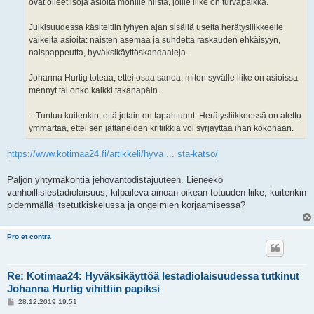
ovat olleet isoja asioita monille niistä, joille liike on turvapaikka.
Julkisuudessa käsiteltiin lyhyen ajan sisällä useita herätysliikkeelle
vaikeita asioita: naisten asemaa ja suhdetta raskauden ehkäisyyn,
naispappeutta, hyväksikäyttöskandaaleja.
Johanna Hurtig toteaa, ettei osaa sanoa, miten syvälle liike on asioissa
mennyt tai onko kaikki takanapäin.
– Tuntuu kuitenkin, että jotain on tapahtunut. Herätysliikkeessä on alettu
ymmärtää, ettei sen jättäneiden kritiikkiä voi syrjäyttää ihan kokonaan.
https://www.kotimaa24.fi/artikkeli/hyva ... sta-katso/
Paljon yhtymäkohtia jehovantodistajuuteen. Lieneekö
vanhoillislestadiolaisuus, kilpaileva ainoan oikean totuuden liike, kuitenkin
pidemmällä itsetutkiskelussa ja ongelmien korjaamisessa?
Pro et contra
Re: Kotimaa24: Hyväksikäyttöä lestadiolaisuudessa tutkinut
Johanna Hurtig vihittiin papiksi
V
28.12.2019 19:51
i