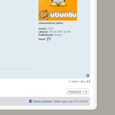
Johanneksen poika
Viestit:
3702
Liittynyt:
29.04.2007 13:49
Paikkakunta:
Espoo
V
Viesti:
i
e
s
t
i
J
o
h
a
n
n
e
Y
k
l
s
1 viesti • Sivu
1
/
1
ö
e
s
n
p
Hyppää
o
i
k
Poista evästeet
Kaikki ajat ovat
UTC+03:00
a