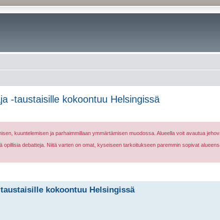
a -taustaisille kokoontuu Helsingissä
nomisen, kuuntelemisen ja parhaimmillaan ymmärtämisen muodossa. Alueella voit avautua jehova
eikä opillisia debatteja. Niitä varten on omat, kyseiseen tarkoitukseen paremmin sopivat alueens
taustaisille kokoontuu Helsingissä