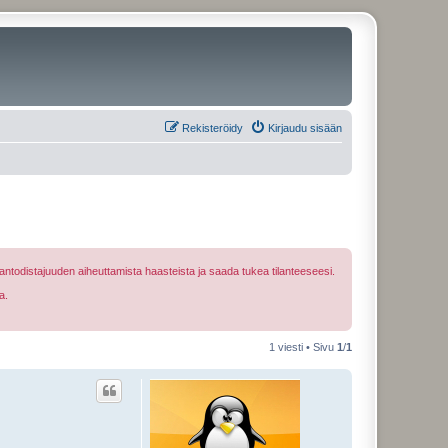
Rekisteröidy
Kirjaudu sisään
ntodistajuuden aiheuttamista haasteista ja saada tukea tilanteeseesi.
a.
1 viesti • Sivu
1
/
1