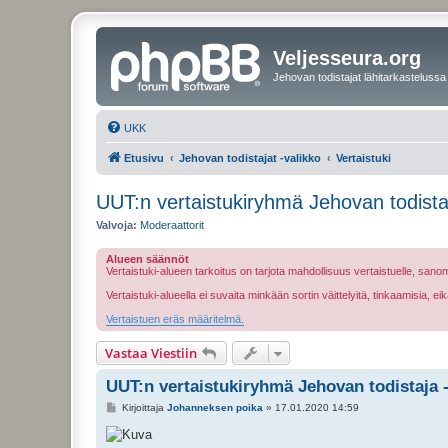
Veljesseura.org
Jehovan todistajat lähitarkastelussa
UKK
Etusivu
Jehovan todistajat -valikko
Vertaistuki
UUT:n vertaistukiryhmä Jehovan todistaj
Valvoja:
Moderaattorit
Alueen säännöt
Vertaistuki-alueen tarkoitus on tarjota mahdollisuus vertaistuelle, sa
Vertaistuki-alueella ei suvaita minkään sortin väittelyitä, tinkaamisia, 
Vertaistuen eräs määritelmä.
Vastaa Viestiin
UUT:n vertaistukiryhmä Jehovan todistaja -
V
Kirjoittaja
Johanneksen poika
»
17.01.2020 14:59
i
e
s