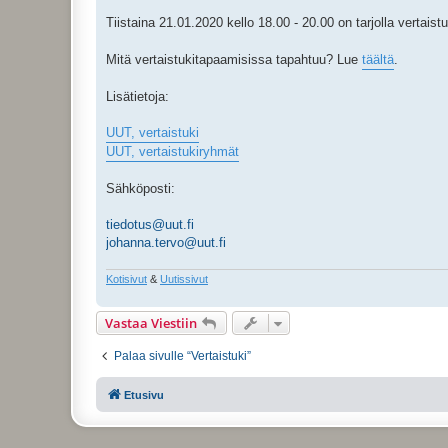
t
i
Tiistaina 21.01.2020 kello 18.00 - 20.00 on tarjolla vertais
Mitä vertaistukitapaamisissa tapahtuu? Lue
täältä
.
Lisätietoja:
UUT, vertaistuki
UUT, vertaistukiryhmät
Sähköposti:
tiedotus@uut.fi
johanna.tervo@uut.fi
Kotisivut
&
Uutissivut
Vastaa Viestiin
Palaa sivulle “Vertaistuki”
Etusivu