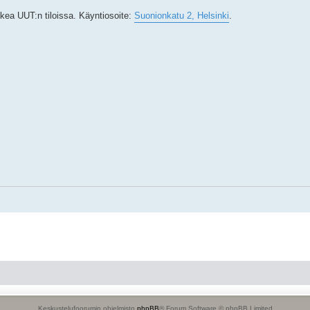
tukea UUT:n tiloissa. Käyntiosoite:
Suonionkatu 2, Helsinki
.
Keskustelufoorumin ohjelmisto
phpBB
® Forum Software © phpBB Limited