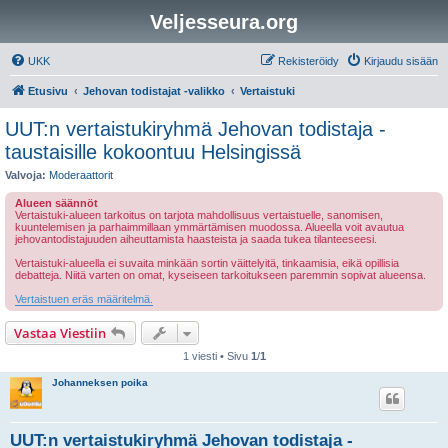
Veljesseura.org
UKK
Rekisteröidy
Kirjaudu sisään
Etusivu
Jehovan todistajat -valikko
Vertaistuki
UUT:n vertaistukiryhmä Jehovan todistaja -
taustaisille kokoontuu Helsingissä
Valvoja:
Moderaattorit
Alueen säännöt
Vertaistuki-alueen tarkoitus on tarjota mahdollisuus vertaistuelle, sanomisen,
kuuntelemisen ja parhaimmillaan ymmärtämisen muodossa. Alueella voit avautua
jehovantodistajuuden aiheuttamista haasteista ja saada tukea tilanteeseesi.
Vertaistuki-alueella ei suvaita minkään sortin väittelyitä, tinkaamisia, eikä opillisia
debatteja. Niitä varten on omat, kyseiseen tarkoitukseen paremmin sopivat alueensa.
Vertaistuen eräs määritelmä.
Vastaa Viestiin
1 viesti • Sivu
1
/
1
Johanneksen poika
UUT:n vertaistukiryhmä Jehovan todistaja -