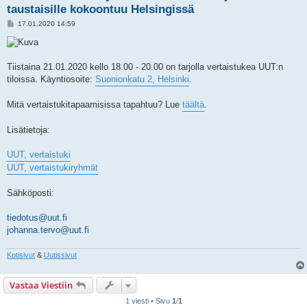
taustaisille kokoontuu Helsingissä
V
17.01.2020 14:59
i
e
s
t
i
Tiistaina 21.01.2020 kello 18.00 - 20.00 on tarjolla vertaistukea UUT:n
tiloissa. Käyntiosoite:
Suonionkatu 2, Helsinki
.
Mitä vertaistukitapaamisissa tapahtuu? Lue
täältä
.
Lisätietoja:
UUT, vertaistuki
UUT, vertaistukiryhmät
Sähköposti:
tiedotus@uut.fi
johanna.tervo@uut.fi
Kotisivut
&
Uutissivut
Vastaa Viestiin
1 viesti • Sivu
1
/
1