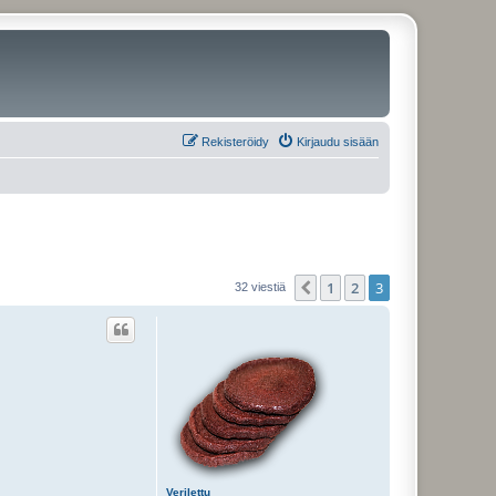
Rekisteröidy
Kirjaudu sisään
1
2
3
Edellinen
32 viestiä
Verilettu