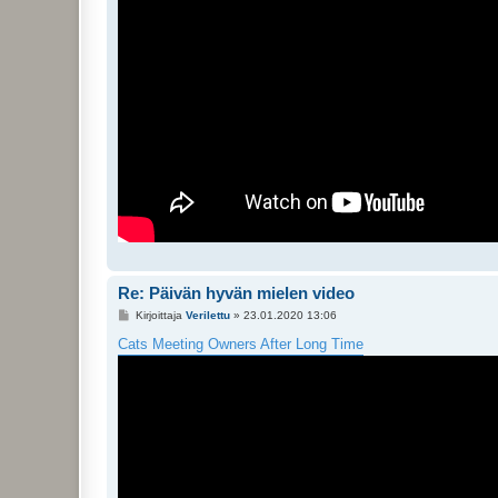
Re: Päivän hyvän mielen video
V
Kirjoittaja
Verilettu
»
23.01.2020 13:06
i
e
Cats Meeting Owners After Long Time
s
t
i