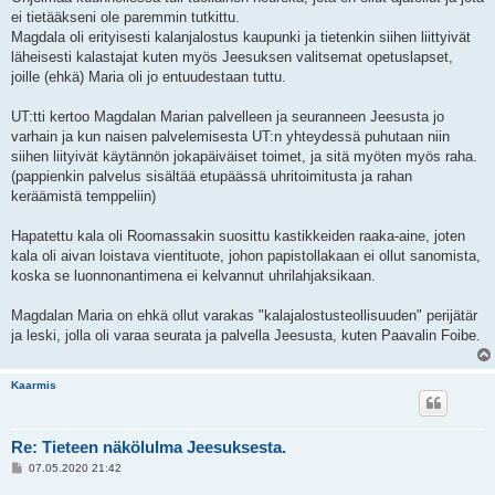
ei tietääkseni ole paremmin tutkittu.
Magdala oli erityisesti kalanjalostus kaupunki ja tietenkin siihen liittyivät
läheisesti kalastajat kuten myös Jeesuksen valitsemat opetuslapset,
joille (ehkä) Maria oli jo entuudestaan tuttu.
UT:tti kertoo Magdalan Marian palvelleen ja seuranneen Jeesusta jo
varhain ja kun naisen palvelemisesta UT:n yhteydessä puhutaan niin
siihen liityivät käytännön jokapäiväiset toimet, ja sitä myöten myös raha.
(pappienkin palvelus sisältää etupäässä uhritoimitusta ja rahan
keräämistä temppeliin)
Hapatettu kala oli Roomassakin suosittu kastikkeiden raaka-aine, joten
kala oli aivan loistava vientituote, johon papistollakaan ei ollut sanomista,
koska se luonnonantimena ei kelvannut uhrilahjaksikaan.
Magdalan Maria on ehkä ollut varakas "kalajalostusteollisuuden" perijätär
ja leski, jolla oli varaa seurata ja palvella Jeesusta, kuten Paavalin Foibe.
Kaarmis
Re: Tieteen näkölulma Jeesuksesta.
V
07.05.2020 21:42
i
e