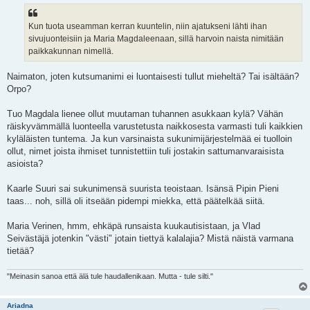
s
t
i
Kun tuota useamman kerran kuuntelin, niin ajatukseni lähti ihan
sivujuonteisiin ja Maria Magdaleenaan, sillä harvoin naista nimitään
paikkakunnan nimellä.
Naimaton, joten kutsumanimi ei luontaisesti tullut mieheltä? Tai isältään?
Orpo?
Tuo Magdala lienee ollut muutaman tuhannen asukkaan kylä? Vähän
räiskyvämmällä luonteella varustetusta naikkosesta varmasti tuli kaikkien
kyläläisten tuntema. Ja kun varsinaista sukunimijärjestelmää ei tuolloin
ollut, nimet joista ihmiset tunnistettiin tuli jostakin sattumanvaraisista
asioista?
Kaarle Suuri sai sukunimensä suurista teoistaan. Isänsä Pipin Pieni
taas... noh, sillä oli itseään pidempi miekka, että päätelkää siitä.
Maria Verinen, hmm, ehkäpä runsaista kuukautisistaan, ja Vlad
Seivästäjä jotenkin "västi" jotain tiettyä kalalajia? Mistä näistä varmana
tietää?
"Meinasin sanoa että älä tule haudallenikaan. Mutta - tule silti."
Ariadna