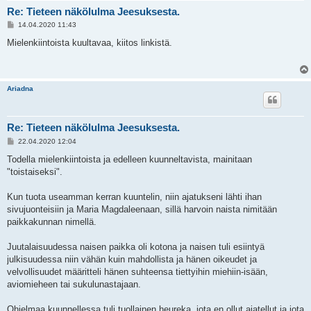
Re: Tieteen näkölulma Jeesuksesta.
V
14.04.2020 11:43
i
e
Mielenkiintoista kuultavaa, kiitos linkistä.
s
t
i
Ariadna
Re: Tieteen näkölulma Jeesuksesta.
V
22.04.2020 12:04
i
e
Todella mielenkiintoista ja edelleen kuunneltavista, mainitaan
s
"toistaiseksi".
t
i
Kun tuota useamman kerran kuuntelin, niin ajatukseni lähti ihan
sivujuonteisiin ja Maria Magdaleenaan, sillä harvoin naista nimitään
paikkakunnan nimellä.
Juutalaisuudessa naisen paikka oli kotona ja naisen tuli esiintyä
julkisuudessa niin vähän kuin mahdollista ja hänen oikeudet ja
velvollisuudet määritteli hänen suhteensa tiettyihin miehiin-isään,
aviomieheen tai sukulunastajaan.
Ohjelmaa kuunnellessa tuli tuollainen heureka, jota en ollut ajatellut ja jota