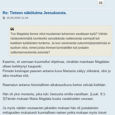
Re: Tieteen näkölulma Jeesuksesta.
V
16.05.2020 11:34
i
e
s
t
i
Tuo Magdala lienee ollut muutaman tuhannen asukkaan kylä? Vähän
räiskyvämmällä luonteella varustetusta naikkosesta varmasti tuli
kaikkien kyläläisten tuntema. Ja kun varsinaista sukunimijärjestelmää ei
tuolloin ollut, nimet joista ihmiset tunnistettiin tuli jostakin
sattumanvaraisista asioista?
Kaarmis, et varmaan kuunnellut ohjelmaa, siinähän mainitaan Magdalan
olleen kehittynyt kaupunki.
Pimeän keskiajan paavien antama kuva Mariasta säilyy sitkeänä, olisi jo
aika muuttaa sitä.
Raamatun antama historiallinen aikakausikuva kertoo selvää kieltään.
Hän oli yksi monesta, joka tuki Jeesusta omilla varoillaan. (Luuk. 8:1-
3)Tämän mukaan Maria Magdala kuului varakkaiden seuraan.
Ja myös näiden seuraavien jakeiden mukaan hän oli juutalaisten
mittapuiden mukaisesti kunniallinen nainen jonka mukaan myös toiset