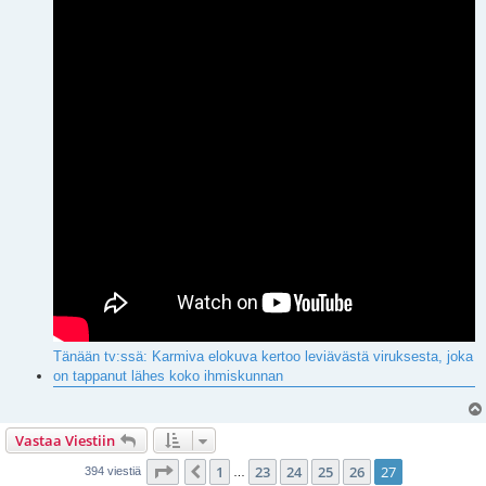
Tänään tv:ssä: Karmiva elokuva kertoo leviävästä viruksesta, joka
on tappanut lähes koko ihmiskunnan
Vastaa Viestiin
Sivu
27
/
27
1
23
24
25
26
27
Edellinen
394 viestiä
…