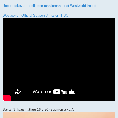
Robotit iskevät todelliseen maailmaan: uusi Westworld-traileri
Westworld | Official Season 3 Trailer | HBO
Sarjan 3. kausi jatkuu 16.3.20 (Suomen aikaa).