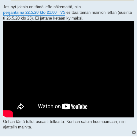
Jos nyt joltain on tämä leffa näkemättä, niin
perjantaina 22.5.20 klo 21:00 TV5
esittää tämän mainion leffan (uusinta
ti 26.5.20 klo 23). Ei jättäne ketään kylmäksi.
Onhan tämä tullut useasti telkusta. Kunhan satuin huomaamaan, niin
ajattelin mainita.